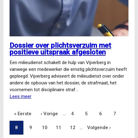
ontslagbesluit
Dossier over plichtsverzuim met
positieve uitspraak afgesloten
Een milieudienst schakelt de hulp van Vijverberg in
vanwege een medewerker die ernstig plichtsverzuim heeft
gepleegd. Vijverberg adviseert de milieudienst over onder
andere de opbouw van het dossier, de strafmaat, het
voornemen tot disciplinaire straf…
Lees meer
over
Dossier
over
Eerste
« Eerste
Vorige
‹ Vorige
…
Pagina
4
Pagina
5
Pagina
6
Pagina
7
Paginering
plichtsverzuim
met
pagina
Pagina
8
Pagina
9
pagina
Pagina
10
Pagina
11
Pagina
12
…
Volgende
Volgende ›
positieve
uitspraak