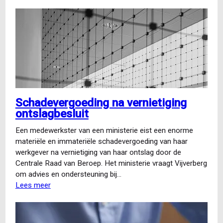
Incompanycursus
Rechtspositie
op
maat
Schadevergoeding na vernietiging
ontslagbesluit
Een medewerkster van een ministerie eist een enorme
materiële en immateriële schadevergoeding van haar
werkgever na vernietiging van haar ontslag door de
Centrale Raad van Beroep. Het ministerie vraagt Vijverberg
om advies en ondersteuning bij…
Lees meer
over
Schadevergoeding
na
vernietiging