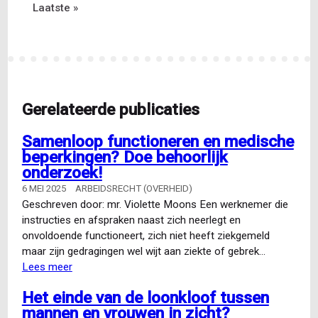
Laatste
Laatste »
pagina
afgesloten
pagina
Gerelateerde publicaties
Samenloop functioneren en medische
beperkingen? Doe behoorlijk
onderzoek!
6 MEI 2025
ARBEIDSRECHT (OVERHEID)
Geschreven door: mr. Violette Moons Een werknemer die
instructies en afspraken naast zich neerlegt en
onvoldoende functioneert, zich niet heeft ziekgemeld
maar zijn gedragingen wel wijt aan ziekte of gebrek…
Lees meer
over
Samenloop
Het einde van de loonkloof tussen
functioneren
mannen en vrouwen in zicht?
en