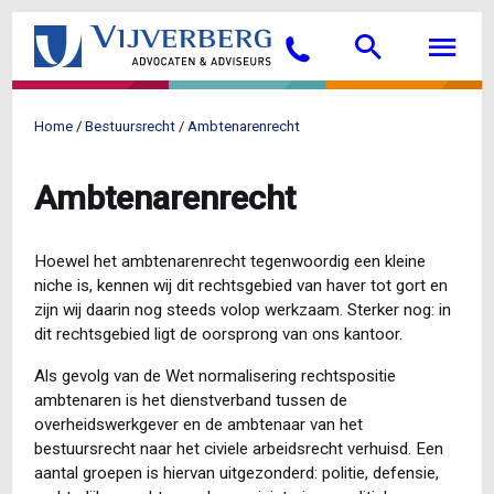
Overslaan
Searc
M
en
Bellen
naar
de
inhoud
Home
Bestuursrecht
Ambtenarenrecht
gaan
Kruimelpad
Ambtenarenrecht
Hoewel het ambtenarenrecht tegenwoordig een kleine
niche is, kennen wij dit rechtsgebied van haver tot gort en
zijn wij daarin nog steeds volop werkzaam. Sterker nog: in
dit rechtsgebied ligt de oorsprong van ons kantoor.
Als gevolg van de Wet normalisering rechtspositie
ambtenaren is het dienstverband tussen de
overheidswerkgever en de ambtenaar van het
bestuursrecht naar het civiele arbeidsrecht verhuisd. Een
aantal groepen is hiervan uitgezonderd: politie, defensie,