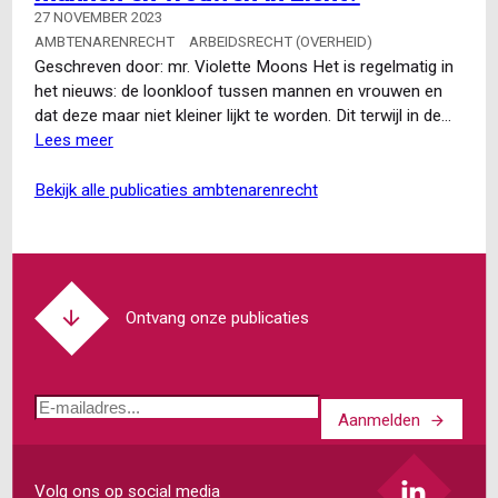
medische
27 NOVEMBER 2023
beperkingen?
AMBTENARENRECHT
ARBEIDSRECHT (OVERHEID)
Doe
Geschreven door: mr. Violette Moons Het is regelmatig in
behoorlijk
het nieuws: de loonkloof tussen mannen en vrouwen en
onderzoek!
dat deze maar niet kleiner lijkt te worden. Dit terwijl in de…
Lees meer
over
Het
einde
bekijk alle publicaties ambtenarenrecht
van
de
loonkloof
tussen
mannen
Ontvang onze publicaties
en
vrouwen
in
E-
zicht?
Aanmelden
mailadres
Volg ons op social media