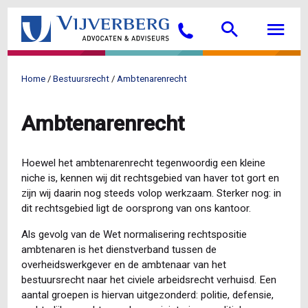
Overslaan
Searc
M
en
Bellen
naar
de
inhoud
Home
Bestuursrecht
Ambtenarenrecht
gaan
Kruimelpad
Ambtenarenrecht
Hoewel het ambtenarenrecht tegenwoordig een kleine
niche is, kennen wij dit rechtsgebied van haver tot gort en
zijn wij daarin nog steeds volop werkzaam. Sterker nog: in
dit rechtsgebied ligt de oorsprong van ons kantoor.
Als gevolg van de Wet normalisering rechtspositie
ambtenaren is het dienstverband tussen de
overheidswerkgever en de ambtenaar van het
bestuursrecht naar het civiele arbeidsrecht verhuisd. Een
aantal groepen is hiervan uitgezonderd: politie, defensie,