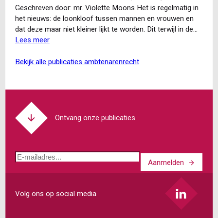
Doe
Geschreven door: mr. Violette Moons Het is regelmatig in
behoorlijk
het nieuws: de loonkloof tussen mannen en vrouwen en
onderzoek!
dat deze maar niet kleiner lijkt te worden. Dit terwijl in de…
Lees meer
over
Het
einde
bekijk alle publicaties ambtenarenrecht
van
de
loonkloof
tussen
mannen
Ontvang onze publicaties
en
vrouwen
in
E-
zicht?
Aanmelden
mailadres
Volg ons op social media