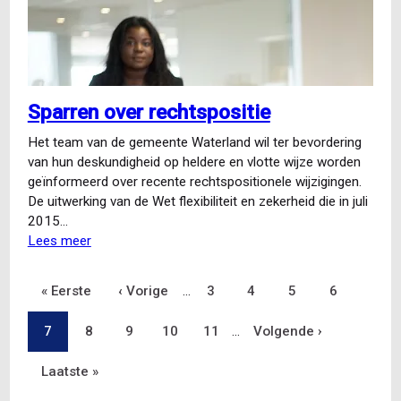
conflict
Sparren over rechtspositie
Het team van de gemeente Waterland wil ter bevordering
van hun deskundigheid op heldere en vlotte wijze worden
geïnformeerd over recente rechtspositionele wijzigingen.
De uitwerking van de Wet flexibiliteit en zekerheid die in juli
2015…
Lees meer
over
Sparren
over
Eerste
« Eerste
Vorige
‹ Vorige
…
Pagina
3
Pagina
4
Pagina
5
Pagina
6
Paginering
rechtspositie
pagina
Pagina
7
Pagina
8
pagina
Pagina
9
Pagina
10
Pagina
11
…
Volgende
Volgende ›
Laatste
Laatste »
pagina