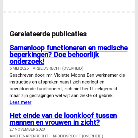
pagina
Gerelateerde publicaties
Samenloop functioneren en medische
beperkingen? Doe behoorlijk
onderzoek!
6 MEI 2025
ARBEIDSRECHT (OVERHEID)
Geschreven door: mr. Violette Moons Een werknemer die
instructies en afspraken naast zich neerlegt en
onvoldoende functioneert, zich niet heeft ziekgemeld
maar zijn gedragingen wel wijt aan ziekte of gebrek…
Lees meer
over
Samenloop
Het einde van de loonkloof tussen
functioneren
mannen en vrouwen in zicht?
en
medische
27 NOVEMBER 2023
beperkingen?
AMBTENARENRECHT
ARBEIDSRECHT (OVERHEID)