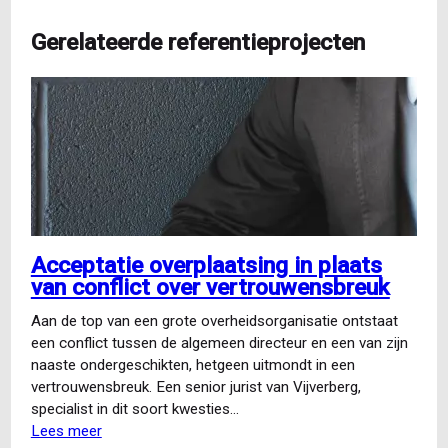
Gerelateerde referentieprojecten
Acceptatie overplaatsing in plaats
van conflict over vertrouwensbreuk
Aan de top van een grote overheidsorganisatie ontstaat
een conflict tussen de algemeen directeur en een van zijn
naaste ondergeschikten, hetgeen uitmondt in een
vertrouwensbreuk. Een senior jurist van Vijverberg,
specialist in dit soort kwesties…
Lees meer
over