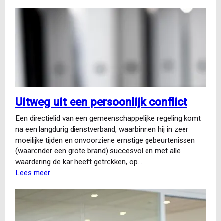
Acceptatie
overplaatsing
in
plaats
van
conflict
over
vertrouwensbreuk
Uitweg uit een persoonlijk conflict
Een directielid van een gemeenschappelijke regeling komt
na een langdurig dienstverband, waarbinnen hij in zeer
moeilijke tijden en onvoorziene ernstige gebeurtenissen
(waaronder een grote brand) succesvol en met alle
waardering de kar heeft getrokken, op…
Lees meer
over
Uitweg
uit
een
persoonlijk