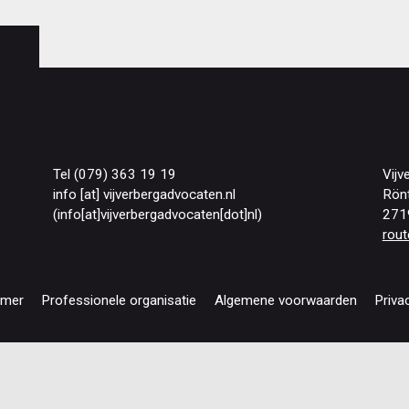
Tel (079) 363 19 19
Vijv
info
[at]
vijverbergadvocaten
.
nl
Rön
(info[at]vijverbergadvocaten[dot]nl)
271
rout
imer
Professionele organisatie
Algemene voorwaarden
Priva