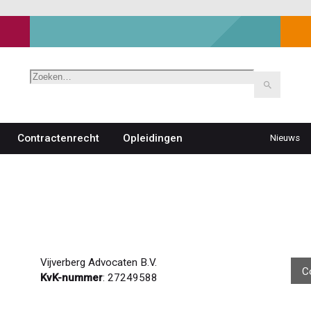
Zoeken
Contractenrecht
Opleidingen
Nieuws
Top
navigat
Vijverberg Advocaten B.V.
C
KvK-nummer
: 27249588