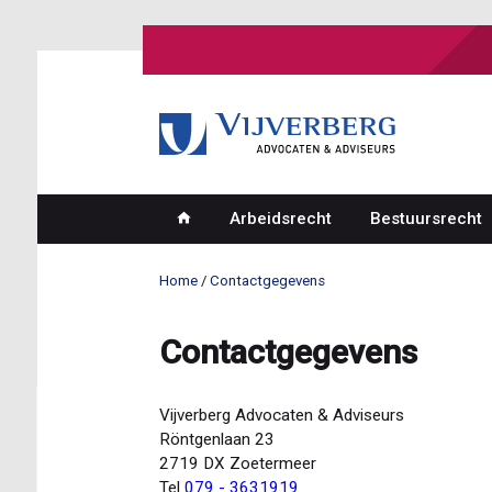
Overslaan
en
naar
de
inhoud
gaan
Arbeidsrecht
Bestuursrecht
Hoofdnavigatie
Home
Contactgegevens
Kruimelpad
Contactgegevens
Vijverberg Advocaten & Adviseurs
Röntgenlaan 23
2719 DX Zoetermeer
Tel
079 - 3631919