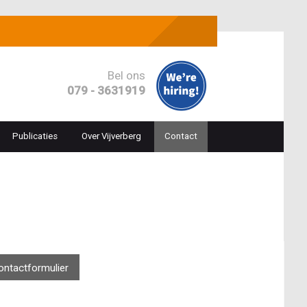
Bel ons
079 - 3631919
Publicaties
Over Vijverberg
Contact
ion
ontactformulier