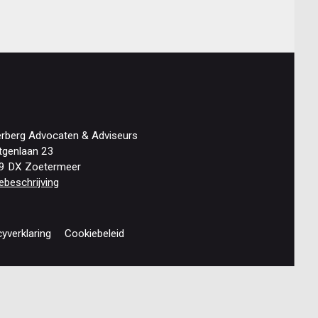
erberg Advocaten & Adviseurs
tgenlaan 23
9 DX Zoetermeer
ebeschrijving
cyverklaring
Cookiebeleid