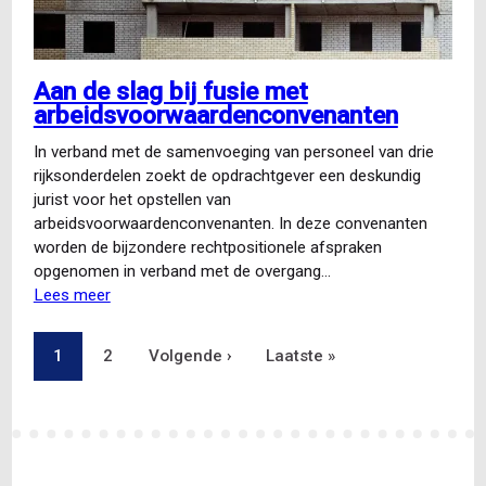
Aan de slag bij fusie met
arbeidsvoorwaardenconvenanten
In verband met de samenvoeging van personeel van drie
rijksonderdelen zoekt de opdrachtgever een deskundig
jurist voor het opstellen van
arbeidsvoorwaardenconvenanten. In deze convenanten
worden de bijzondere rechtpositionele afspraken
opgenomen in verband met de overgang…
Lees meer
over
Aan
de
Pagina
1
Pagina
2
Volgende
Volgende ›
Laatste
Laatste »
Paginering
slag
bij
pagina
pagina
fusie
met
arbeidsvoorwaardenconvenanten