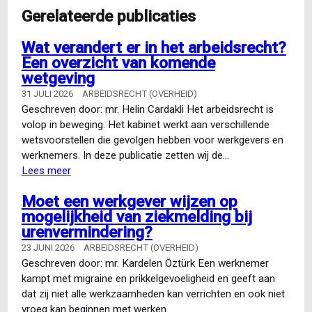
Gerelateerde publicaties
Wat verandert er in het arbeidsrecht?
Een overzicht van komende
wetgeving
31 JULI 2026
ARBEIDSRECHT (OVERHEID)
Geschreven door: mr. Helin Cardakli Het arbeidsrecht is
volop in beweging. Het kabinet werkt aan verschillende
wetsvoorstellen die gevolgen hebben voor werkgevers en
werknemers. In deze publicatie zetten wij de…
Lees meer
over
Wat
Moet een werkgever wijzen op
verandert
mogelijkheid van ziekmelding bij
er
urenvermindering?
in
het
23 JUNI 2026
ARBEIDSRECHT (OVERHEID)
arbeidsrecht?
Geschreven door: mr. Kardelen Öztürk Een werknemer
Een
kampt met migraine en prikkelgevoeligheid en geeft aan
overzicht
dat zij niet alle werkzaamheden kan verrichten en ook niet
van
vroeg kan beginnen met werken…