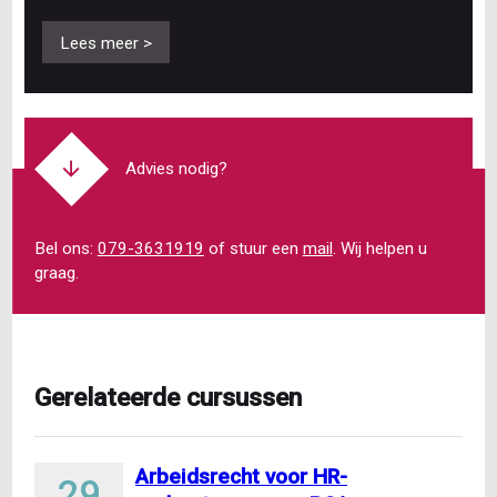
Lees meer >
Advies nodig?
Bel ons:
079-3631919
of stuur een
mail
. Wij helpen u
graag.
Gerelateerde cursussen
Arbeidsrecht voor HR-
29