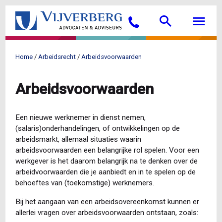
Overslaan
Searc
M
en
Bellen
naar
de
inhoud
Home
Arbeidsrecht
Arbeidsvoorwaarden
gaan
Kruimelpad
Arbeidsvoorwaarden
Een nieuwe werknemer in dienst nemen,
(salaris)onderhandelingen, of ontwikkelingen op de
arbeidsmarkt, allemaal situaties waarin
arbeidsvoorwaarden een belangrijke rol spelen. Voor een
werkgever is het daarom belangrijk na te denken over de
arbeidvoorwaarden die je aanbiedt en in te spelen op de
behoeftes van (toekomstige) werknemers.
Bij het aangaan van een arbeidsovereenkomst kunnen er
allerlei vragen over arbeidsvoorwaarden ontstaan, zoals: