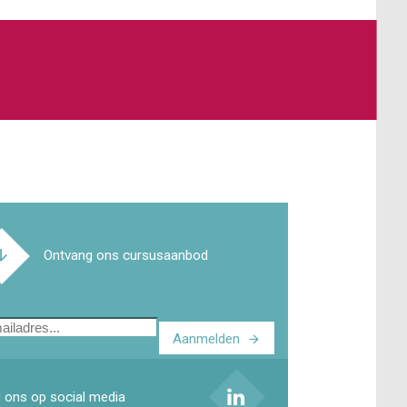
Ontvang ons cursusaanbod
Aanmelden
ladres
 ons op social media