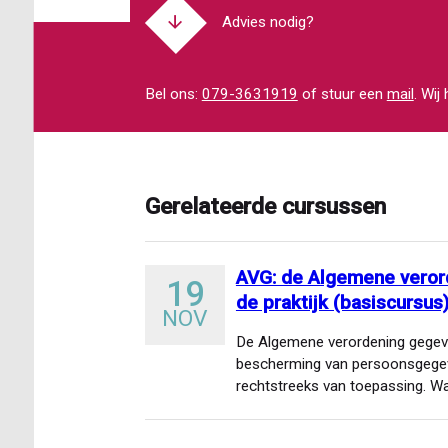
Advies nodig?
Bel ons:
079-3631919
of stuur een
mail
. Wij
Gerelateerde cursussen
AVG: de Algemene veror
19
de praktijk (basiscursus
NOV
De Algemene verordening gegev
bescherming van persoonsgegeve
rechtstreeks van toepassing. W