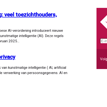
: veel toezichthouders,
ese AI-verordening introduceert nieuwe
unstmatige intelligentie (AI). Deze regels
E-
bruari 2025…
mai
privacy
Volg
n kunstmatige intelligentie ( AI, artificial
 de verwerking van persoonsgegevens. AI en