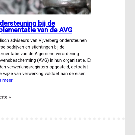
dersteuning bij de
plementatie van de AVG
disch adviseurs van Vijverberg ondersteunen
rse bedrijven en stichtingen bij de
ementatie van de Algemene verordening
vensbescherming (AVG) in hun organisatie. Er
en verwerkingsregisters opgesteld, getoetst
e wijze van verwerking voldoet aan de eisen…
s meer
over
Ondersteuning
bij
tste
tste »
de
implementatie
ina
van
de
AVG