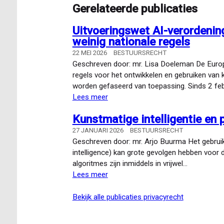
Gerelateerde publicaties
Uitvoeringswet AI-verordening
weinig nationale regels
22 MEI 2026
BESTUURSRECHT
Geschreven door: mr. Lisa Doeleman De Europ
regels voor het ontwikkelen en gebruiken van k
worden gefaseerd van toepassing. Sinds 2 fe
Lees meer
over
Uitvoeringswet
Kunstmatige intelligentie en 
AI-
verordening:
27 JANUARI 2026
BESTUURSRECHT
veel
Geschreven door: mr. Arjo Buurma Het gebruik va
toezichthouders,
intelligence) kan grote gevolgen hebben voor
weinig
algoritmes zijn inmiddels in vrijwel…
nationale
Lees meer
over
regels
Kunstmatige
intelligentie
bekijk alle publicaties privacyrecht
en
privacy