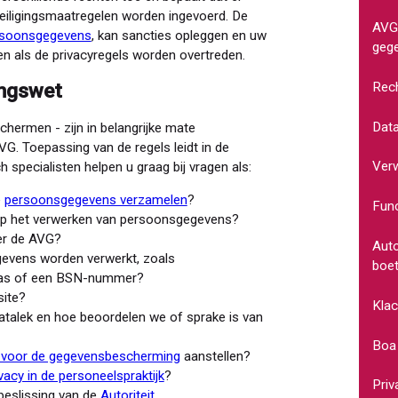
eiligingsmaatregelen worden ingevoerd. De
AVG 
ersoonsgegevens
, kan sancties opleggen en uw
geg
en als de privacyregels worden overtreden.
Rech
ingswet
Data
schermen - zijn in belangrijke mate
G. Toepassing van de regels leidt in de
Ver
h specialisten helpen u graag bij vragen als:
e
persoonsgegevens verzamelen
?
Func
 op het verwerken van persoonsgegevens?
er de AVG?
Auto
vens worden verwerkt, zoals
boe
ras of een BSN-nummer?
site?
Klac
talek en hoe beoordelen we of sprake is van
Boa
s voor de gegevensbescherming
aanstellen?
vacy in de personeelspraktijk
?
Priv
eslissing van de
Autoriteit