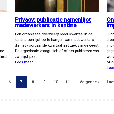
Privacy: publicatie namenlijst
On
medewerkers in kantine
im
Een organisatie overweegt ieder kwartaal in de
Juri
kantine een lijst op te hangen van medewerkers
dive
die het voorgaande kwartaal niet ziek zijn geweest.
impl
ene
De organisatie vraagt zich af of het publiceren van
gege
heid.
zo’n lijst past…
word
Lees meer
over
of d
Privacy:
Lee
publicatie
namenlijst
agina
Pagina
6
Pagina
7
Pagina
8
Pagina
9
Pagina
10
Pagina
11
…
Volgende
Volgende ›
Laa
Laa
medewerkers
in
pagina
pag
kantine