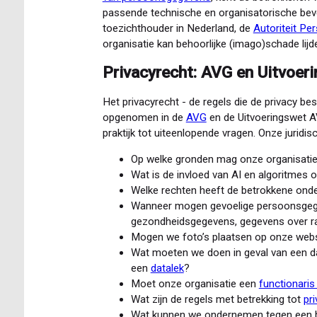
passende technische en organisatorische bev
toezichthouder in Nederland, de
Autoriteit P
organisatie kan behoorlijke (imago)schade lijd
Privacyrecht: AVG en Uitvoer
Het privacyrecht - de regels die de privacy be
opgenomen in de
AVG
en de Uitvoeringswet AV
praktijk tot uiteenlopende vragen. Onze juridisc
Op welke gronden mag onze organisati
Wat is de invloed van AI en algoritmes
Welke rechten heeft de betrokkene ond
Wanneer mogen gevoelige persoonsgege
gezondheidsgegevens, gegevens over 
Mogen we foto’s plaatsen op onze web
Wat moeten we doen in geval van een da
een
datalek
?
Moet onze organisatie een
functionari
Wat zijn de regels met betrekking tot
pri
Wat kunnen we ondernemen tegen een b