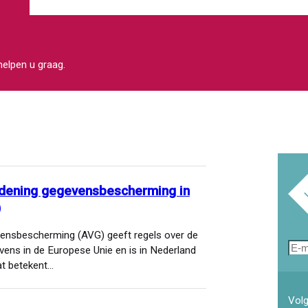
 helpen u graag.
dening gegevensbescherming in
)
ensbescherming (AVG) geeft regels over de
E-
ns in de Europese Unie en is in Nederland
mai
at betekent…
Volg