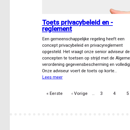
Toets privacybeleid en -
reglement
Een gemeenschappelijke regeling heeft een
concept privacybeleid en privacyreglement
opgesteld. Het vraagt onze senior adviseur de
concepten te toetsen op strijd met de Algem
verordening gegevensbescherming en volledig
Onze adviseur voert de toets op korte…
Lees meer
over
Toets
privacybeleid
Eerste
« Eerste
Vorige
‹ Vorige
…
Pagina
3
Pagina
4
P
5
Paginering
en
-
pagina
pagina
reglement