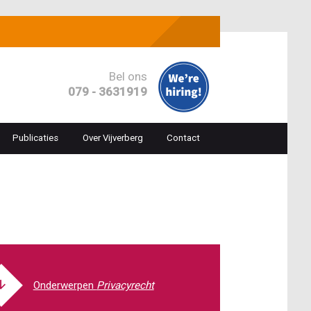
Bel ons
079 - 3631919
Publicaties
Over Vijverberg
Contact
ion
Privacyrecht