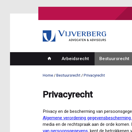
Overslaan
en
naar
de
inhoud
gaan
Arbeidsrecht
Bestuursrecht
Hoofdnavigatie
Home
Bestuursrecht
Privacyrecht
Kruimelpad
Privacyrecht
Privacy en de bescherming van persoonsgegev
Algemene verordening gegevensbescherming
media en de rechtspraak aan de orde komen.
van persoonsgegevens
, kent de betrokkenen v