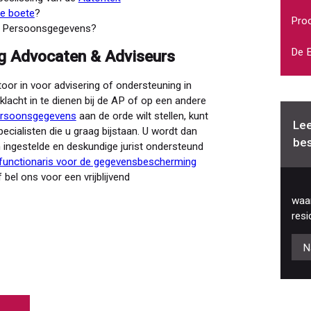
e boete
?
Proc
eit Persoonsgegevens?
De E
rg Advocaten & Adviseurs
oor in voor advisering of ondersteuning in
lacht in te dienen bij de AP of op een andere
ersoonsgegevens
aan de orde wilt stellen, kunt
Lee
pecialisten die u graag bijstaan. U wordt dan
bes
 ingestelde en deskundige jurist ondersteund
functionaris voor de gegevensbescherming
 bel ons voor een vrijblijvend
waar
resi
N