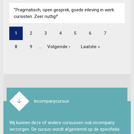
“Pragmatisch, open gesprek, goede inleving in werk
cursisten. Zeer nuttig!”
Pagina
1
Pagina
2
Pagina
3
Pagina
4
Pagina
5
Pagina
6
Pagina
7
Paginering
Pagina
8
Pagina
9
…
Volgende
Volgende ›
Laatste
Laatste »
pagina
pagina
Incompanycursus
Wij kunnen deze of andere cursussen ook incompany
verzorgen. De cursus wordt afgestemd op de specifieke