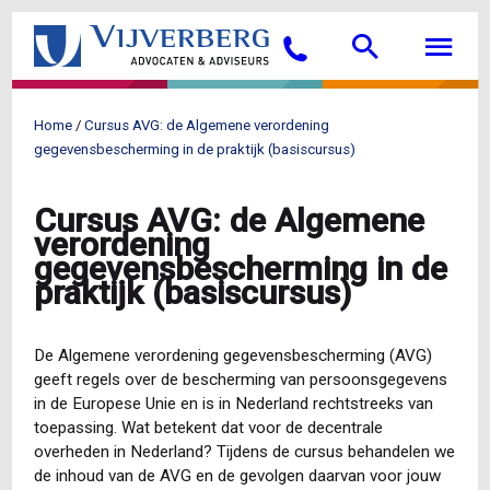
Overslaan
Searc
M
en
Bellen
naar
de
inhoud
Home
Cursus AVG: de Algemene verordening
gaan
Kruimelpad
gegevensbescherming in de praktijk (basiscursus)
Cursus AVG: de Algemene
verordening
gegevensbescherming in de
praktijk (basiscursus)
De Algemene verordening gegevensbescherming (AVG)
geeft regels over de bescherming van persoonsgegevens
in de Europese Unie en is in Nederland rechtstreeks van
toepassing. Wat betekent dat voor de decentrale
overheden in Nederland? Tijdens de cursus behandelen we
de inhoud van de AVG en de gevolgen daarvan voor jouw