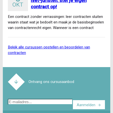
niet-juristen: stel je eigen
OKT
contract op!
Een contract zonder verrassingen: leer contracten sluiten
waarin staat wat je bedoelt en maak je de basisbeginselen
van contractenrecht eigen. Wanneer is een contract
gesloten…
bekijk alle cursussen opstellen en beoordelen van
contracten
Ontvang ons cursusaanbod
E-
Aanmelden
mailadres