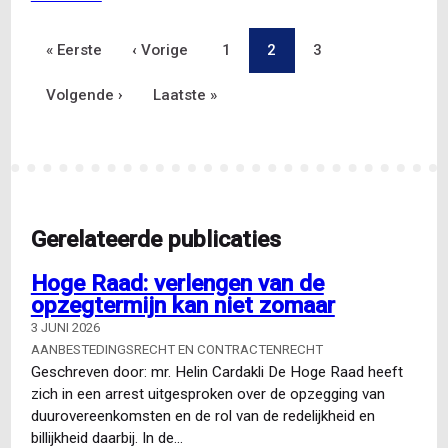
Basistraining
Aanbesteden
Eerste
« Eerste
Vorige
‹ Vorige
Pagina
1
Pagina
2
Pagina
3
Paginering
pagina
Volgende
Volgende ›
pagina
Laatste
Laatste »
pagina
pagina
Gerelateerde publicaties
Hoge Raad: verlengen van de
opzegtermijn kan niet zomaar
3 JUNI 2026
AANBESTEDINGSRECHT EN CONTRACTENRECHT
Geschreven door: mr. Helin Cardakli De Hoge Raad heeft
zich in een arrest uitgesproken over de opzegging van
duurovereenkomsten en de rol van de redelijkheid en
billijkheid daarbij. In de…