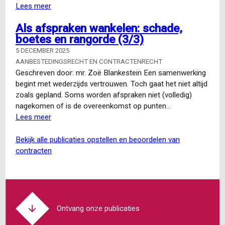
Lees meer
over
Hoge
Als afspraken wankelen: schade,
Raad:
boetes en rangorde (3/3)
verlengen
van
5 DECEMBER 2025
de
AANBESTEDINGSRECHT EN CONTRACTENRECHT
opzegtermijn
Geschreven door: mr. Zoë Blankestein Een samenwerking
kan
begint met wederzijds vertrouwen. Toch gaat het niet altijd
niet
zoals gepland. Soms worden afspraken niet (volledig)
zomaar
nagekomen of is de overeenkomst op punten…
Lees meer
over
Als
afspraken
bekijk alle publicaties opstellen en beoordelen van
wankelen:
contracten
schade,
boetes
en
rangorde
(3/3)
Ontvang onze publicaties