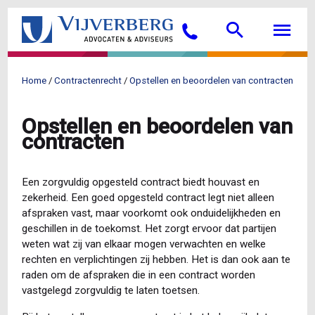
Overslaan
Searc
M
en
Bellen
naar
de
inhoud
Home
Contractenrecht
Opstellen en beoordelen van contracten
gaan
Kruimelpad
Opstellen en beoordelen van
contracten
Een zorgvuldig opgesteld contract biedt houvast en
zekerheid. Een goed opgesteld contract legt niet alleen
afspraken vast, maar voorkomt ook onduidelijkheden en
geschillen in de toekomst. Het zorgt ervoor dat partijen
weten wat zij van elkaar mogen verwachten en welke
rechten en verplichtingen zij hebben. Het is dan ook aan te
raden om de afspraken die in een contract worden
vastgelegd zorgvuldig te laten toetsen.