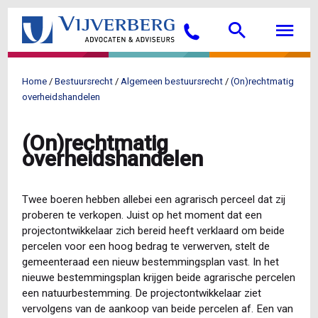
Overslaan
Searc
M
en
Bellen
naar
de
inhoud
Home
Bestuursrecht
Algemeen bestuursrecht
(On)rechtmatig
gaan
Kruimelpad
overheidshandelen
(On)rechtmatig
overheidshandelen
Twee boeren hebben allebei een agrarisch perceel dat zij
proberen te verkopen. Juist op het moment dat een
projectontwikkelaar zich bereid heeft verklaard om beide
percelen voor een hoog bedrag te verwerven, stelt de
gemeenteraad een nieuw bestemmingsplan vast. In het
nieuwe bestemmingsplan krijgen beide agrarische percelen
een natuurbestemming. De projectontwikkelaar ziet
vervolgens van de aankoop van beide percelen af. Een van