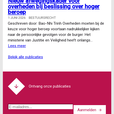
Nieuw afwegingskader voor
A-
overheden bij beslissing over hoger
G
beroep
Snijders:
dispositieschade
1 JUNI 2026
BESTUURSRECHT
en
Geschreven door: Bao-Nhi Trinh Overheden moeten bij de
de
keuze voor hoger beroep voortaan nadrukkelijker kijken
‘derde
naar de persoonlijke gevolgen voor de burger. Het
stap’
ministerie van Justitie en Veiligheid heeft onlangs…
van
Lees meer
over
het
Nieuw
vertrouwensbeginsel
afwegingskader
bekijk alle publicaties
voor
overheden
bij
beslissing
over
Ontvang onze publicaties
hoger
beroep
E-
Aanmelden
mailadres