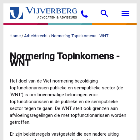
Overslaan
Searc
M
en
Bellen
naar
de
inhoud
Home
Arbeidsrecht
Normering Topinkomens - WNT
gaan
Kruimelpad
Normering Topinkomens -
WNT
Het doel van de Wet normering bezoldiging
topfunctionarissen publieke en semipublieke sector (de
‘WNT’) is om bovenmatige beloningen voor
topfunctionarissen in de publieke en de semipublieke
sector tegen te gaan. De WNT stelt ook grenzen aan
afvloeiingsregelingen die met topfunctionarissen worden
getroffen.
Er zijn beleidsregels vastgesteld die een nadere uitleg