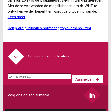
toezicht
Op 1 juli 2017 is de Evaluatiewet WNT in werking getreden.
rechtspersonen:
Met deze wet worden de mogelijkheden om de WNT te
bestuurders
ontwijken verder beperkt en wordt de uitvoering van de…
en
Lees meer
over
commissarissen
Evaluatiewet
opgelet!
WNT
bekijk alle publicaties normering topinkomens - wnt
verbetert
Wet
normering
topinkomens
Ontvang onze publicaties
E-
Aanmelden
mailadres
Volg ons op social media