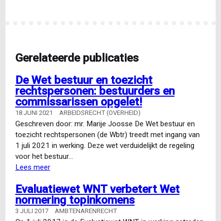
jaarrekening
pagina
pagina
Gerelateerde publicaties
De Wet bestuur en toezicht
rechtspersonen: bestuurders en
commissarissen opgelet!
18 JUNI 2021
ARBEIDSRECHT (OVERHEID)
Geschreven door: mr. Marije Joosse De Wet bestuur en
toezicht rechtspersonen (de Wbtr) treedt met ingang van
1 juli 2021 in werking. Deze wet verduidelijkt de regeling
voor het bestuur…
Lees meer
over
De
Evaluatiewet WNT verbetert Wet
Wet
normering topinkomens
bestuur
en
3 JULI 2017
AMBTENARENRECHT