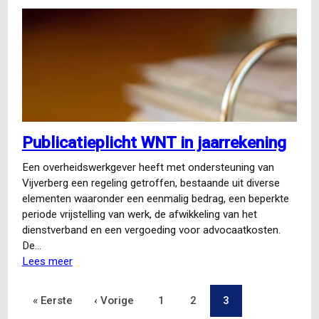
en
Wet
normering
topinkomens
Publicatieplicht WNT in jaarrekening
Een overheidswerkgever heeft met ondersteuning van
Vijverberg een regeling getroffen, bestaande uit diverse
elementen waaronder een eenmalig bedrag, een beperkte
periode vrijstelling van werk, de afwikkeling van het
dienstverband en een vergoeding voor advocaatkosten.
De…
Lees meer
over
Publicatieplicht
WNT
Eerste
« Eerste
Vorige
‹ Vorige
Pagina
1
Pagina
2
Pagina
3
Paginering
in