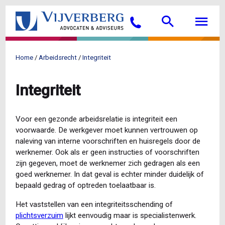
Overslaan
Searc
M
en
Bellen
naar
de
inhoud
Home
Arbeidsrecht
Integriteit
gaan
Kruimelpad
Integriteit
Voor een gezonde arbeidsrelatie is integriteit een
voorwaarde. De werkgever moet kunnen vertrouwen op
naleving van interne voorschriften en huisregels door de
werknemer. Ook als er geen instructies of voorschriften
zijn gegeven, moet de werknemer zich gedragen als een
goed werknemer. In dat geval is echter minder duidelijk of
bepaald gedrag of optreden toelaatbaar is.
Het vaststellen van een integriteitsschending of
plichtsverzuim
lijkt eenvoudig maar is specialistenwerk.