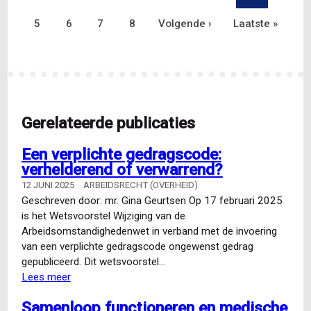
van
pagina
Pagina
5
Pagina
6
pagina
Pagina
7
Pagina
8
Volgende
Volgende ›
Laatste
Laatste »
goederen
pagina
pagina
Gerelateerde publicaties
Een verplichte gedragscode:
verhelderend of verwarrend?
12 JUNI 2025
ARBEIDSRECHT (OVERHEID)
Geschreven door: mr. Gina Geurtsen Op 17 februari 2025
is het Wetsvoorstel Wijziging van de
Arbeidsomstandighedenwet in verband met de invoering
van een verplichte gedragscode ongewenst gedrag
gepubliceerd. Dit wetsvoorstel…
Lees meer
over
Een
Samenloop functioneren en medische
verplichte