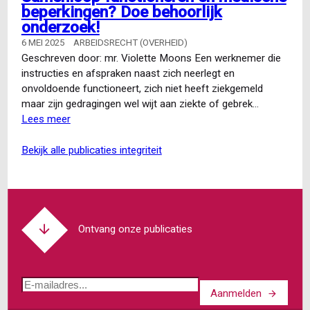
beperkingen? Doe behoorlijk
gedragscode:
onderzoek!
verhelderend
of
6 MEI 2025
ARBEIDSRECHT (OVERHEID)
verwarrend?
Geschreven door: mr. Violette Moons Een werknemer die
instructies en afspraken naast zich neerlegt en
onvoldoende functioneert, zich niet heeft ziekgemeld
maar zijn gedragingen wel wijt aan ziekte of gebrek…
Lees meer
over
Samenloop
functioneren
bekijk alle publicaties integriteit
en
medische
beperkingen?
Doe
behoorlijk
Ontvang onze publicaties
onderzoek!
E-
Aanmelden
mailadres