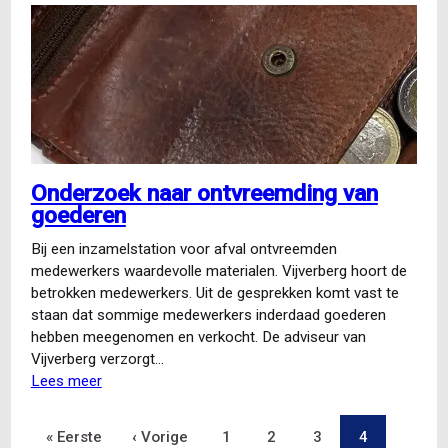
van
frauderende
medewerker
Onderzoek naar ontvreemding van
goederen
Bij een inzamelstation voor afval ontvreemden
medewerkers waardevolle materialen. Vijverberg hoort de
betrokken medewerkers. Uit de gesprekken komt vast te
staan dat sommige medewerkers inderdaad goederen
hebben meegenomen en verkocht. De adviseur van
Vijverberg verzorgt…
Lees meer
over
Onderzoek
naar
Eerste
« Eerste
Vorige
‹ Vorige
Pagina
1
Pagina
2
Pagina
3
Pagina
4
Paginering
ontvreemding