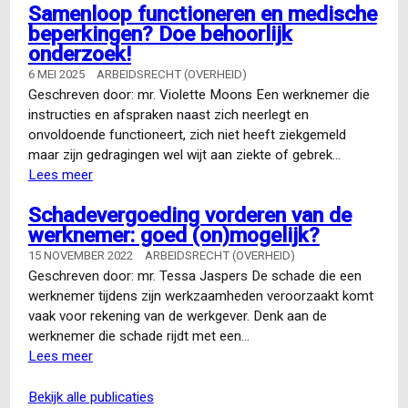
Samenloop functioneren en medische
beperkingen? Doe behoorlijk
onderzoek!
6 MEI 2025
ARBEIDSRECHT (OVERHEID)
Geschreven door: mr. Violette Moons Een werknemer die
instructies en afspraken naast zich neerlegt en
onvoldoende functioneert, zich niet heeft ziekgemeld
maar zijn gedragingen wel wijt aan ziekte of gebrek…
Lees meer
over
Samenloop
Schadevergoeding vorderen van de
functioneren
werknemer: goed (on)mogelijk?
en
medische
15 NOVEMBER 2022
ARBEIDSRECHT (OVERHEID)
beperkingen?
Geschreven door: mr. Tessa Jaspers De schade die een
Doe
werknemer tijdens zijn werkzaamheden veroorzaakt komt
behoorlijk
vaak voor rekening van de werkgever. Denk aan de
onderzoek!
werknemer die schade rijdt met een…
Lees meer
over
Schadevergoeding
vorderen
bekijk alle publicaties