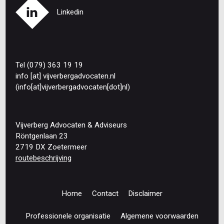
Linkedin
Tel (079) 363 19 19
info
[at]
vijverbergadvocaten
.
nl
(info[at]vijverbergadvocaten[dot]nl)
Vijverberg Advocaten & Adviseurs
Röntgenlaan 23
2719 DX Zoetermeer
routebeschrijving
Home
Contact
Disclaimer
Footer
navigation
Professionele organisatie
Algemene voorwaarden