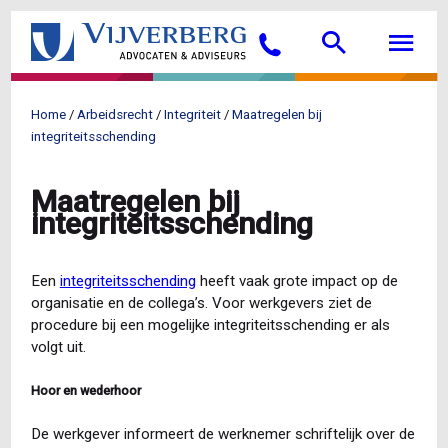
Overslaan
Searc
M
en
Bellen
naar
de
inhoud
Home
Arbeidsrecht
Integriteit
Maatregelen bij
gaan
Kruimelpad
integriteitsschending
Maatregelen bij
integriteitsschending
Een
integriteitsschending
heeft vaak grote impact op de
organisatie en de collega’s. Voor werkgevers ziet de
procedure bij een mogelijke integriteitsschending er als
volgt uit.
Hoor en wederhoor
De werkgever informeert de werknemer schriftelijk over de