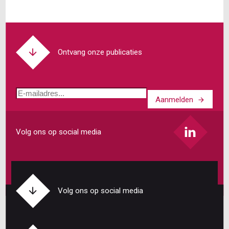
van
de
werknemer:
goed
(on)mogelijk?
Ontvang onze publicaties
E-
Aanmelden
mailadres
Volg ons op social media
Volg ons op social media