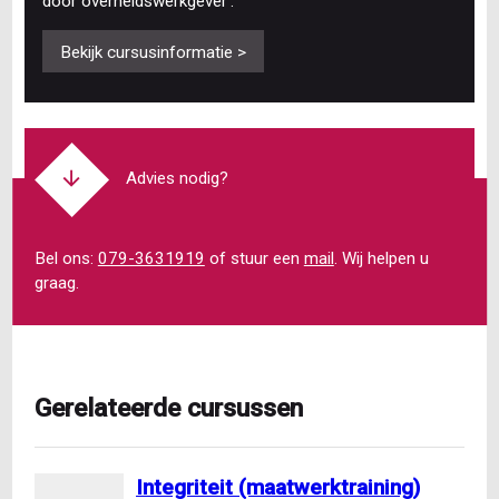
door overheidswerkgever'.
Bekijk cursusinformatie >
Advies nodig?
Bel ons:
079-3631919
of stuur een
mail
. Wij helpen u
graag.
Gerelateerde cursussen
Integriteit (maatwerktraining)