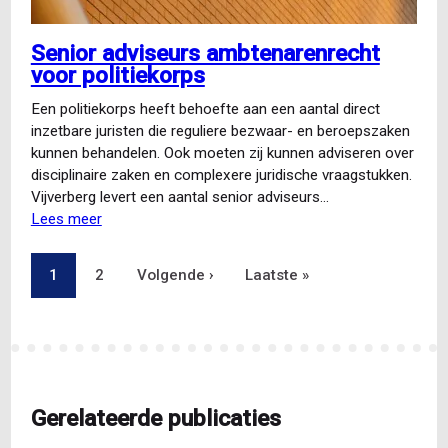
Senior adviseurs ambtenarenrecht
voor politiekorps
Een politiekorps heeft behoefte aan een aantal direct
inzetbare juristen die reguliere bezwaar- en beroepszaken
kunnen behandelen. Ook moeten zij kunnen adviseren over
disciplinaire zaken en complexere juridische vraagstukken.
Vijverberg levert een aantal senior adviseurs…
Lees meer
over
Senior
adviseurs
Pagina
1
Pagina
2
Volgende
Volgende ›
Laatste
Laatste »
Paginering
ambtenarenrecht
voor
pagina
pagina
politiekorps
Gerelateerde publicaties