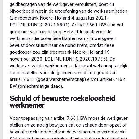
geldbedragen van de werkgever verduistert, doet dit
bijvoorbeeld niet in de uitoefening van de werkzaamheden
(zie rechtbank Noord-Holland 4 augustus 2021,
ECLI:NL:RBNHO:2021:6801). Artikel 7:661 BW is in dat
geval niet van toepassing. Hetzelfde geldt voor de
werknemer die potentiële klanten van zijn werkgever
bewust doorstuurt naar de concurrent, omdat deze
goedkoper zou zijn (rechtbank Noord-Holland 19
november 2020, ECLI:NL:RBNHO:2020:10735). De
werkgever zal de werknemer in dat geval wel aansprakelijk
kunnen stellen voor de geleden schade op grond van
artikel 7:611 (goed werknemerschap) en/of artikel 6:162
BW (onrechtmatige daad).
Schuld of bewuste roekeloosheid
werknemer
Voor toepassing van artikel 7:661 BW moet de werkgever
stellen en zo nodig bewijzen dat de schade door opzet of
bewuste roekeloosheid van de werknemer is veroorzaakt.
Wat onder bewuste roekeloosheid moet worden verstaan,