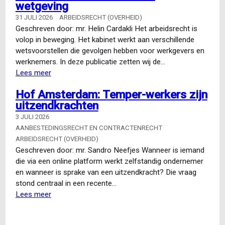
wetgeving
31 JULI 2026
ARBEIDSRECHT (OVERHEID)
Geschreven door: mr. Helin Cardakli Het arbeidsrecht is
volop in beweging. Het kabinet werkt aan verschillende
wetsvoorstellen die gevolgen hebben voor werkgevers en
werknemers. In deze publicatie zetten wij de…
Lees meer
over
Wat
Hof Amsterdam: Temper-werkers zijn
verandert
uitzendkrachten
er
in
3 JULI 2026
het
AANBESTEDINGSRECHT EN CONTRACTENRECHT
arbeidsrecht?
ARBEIDSRECHT (OVERHEID)
Een
Geschreven door: mr. Sandro Neefjes Wanneer is iemand
overzicht
die via een online platform werkt zelfstandig ondernemer
van
en wanneer is sprake van een uitzendkracht? Die vraag
komende
stond centraal in een recente…
wetgeving
Lees meer
over
Hof
Amsterdam: