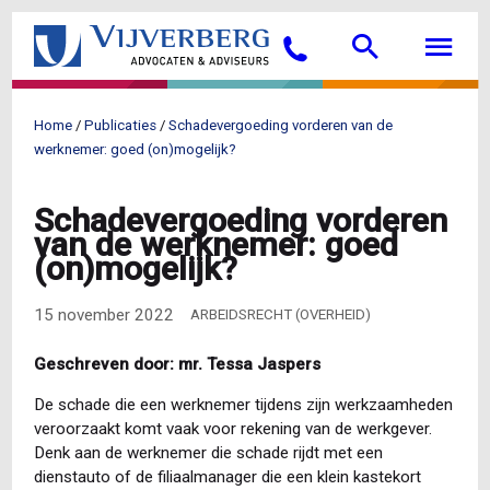
Overslaan
Searc
M
en
Bellen
naar
de
inhoud
Home
Publicaties
Schadevergoeding vorderen van de
gaan
Kruimelpad
werknemer: goed (on)mogelijk?
Schadevergoeding vorderen
van de werknemer: goed
(on)mogelijk?
15 november 2022
ARBEIDSRECHT (OVERHEID)
Geschreven door: mr. Tessa Jaspers
De schade die een werknemer tijdens zijn werkzaamheden
veroorzaakt komt vaak voor rekening van de werkgever.
Denk aan de werknemer die schade rijdt met een
dienstauto of de filiaalmanager die een klein kastekort