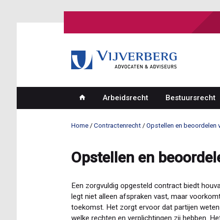
Overslaan
en
naar
de
inhoud
gaan
Arbeidsrecht
Bestuursrecht
Hoofdnavigatie
Home
Contractenrecht
Opstellen en beoordelen 
Kruimelpad
Opstellen en beoordel
Een zorgvuldig opgesteld contract biedt houv
legt niet alleen afspraken vast, maar voorkomt
toekomst. Het zorgt ervoor dat partijen wete
welke rechten en verplichtingen zij hebben. H