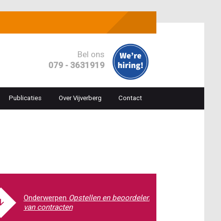
Bel ons
079 - 3631919
Publicaties
Over Vijverberg
Contact
ion
Opstellen en beoordelen
van contracten