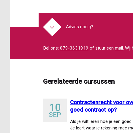
Advies nodig?
Bel ons:
079-3631919
of stuur een
mail
. Wij
Gerelateerde cursussen
Contractenrecht voor ove
10
goed contract op?
SEP
Als je wilt leren hoe je een goed 
Je leert waar je rekening mee 