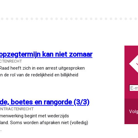
a
opzegtermijn kan niet zomaar
ACTENRECHT
aad heeft zich in een arrest uitgesproken
 rol van de redelijkheid en billijkheid
E-
mai
de, boetes en rangorde (3/3)
ONTRACTENRECHT
Volg
menwerking begint met wederzijds
pland. Soms worden afspraken niet (volledig)
…