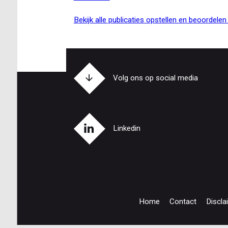
niet
Als
zomaar
afspraken
bekijk alle publicaties opstellen en beoordele
wankelen:
schade,
boetes
en
rangorde
Volg ons op social media
(3/3)
Linkedin
Home
Contact
Discla
Footer
navigation