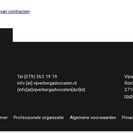
n van contracten
Tel (079) 363 19 19
Vijv
info
[at]
vijverbergadvocaten
.
nl
Rön
(info[at]vijverbergadvocaten[dot]nl)
271
rout
imer
Professionele organisatie
Algemene voorwaarden
Priva