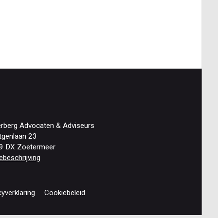
erberg Advocaten & Adviseurs
tgenlaan 23
9 DX Zoetermeer
ebeschrijving
cyverklaring
Cookiebeleid