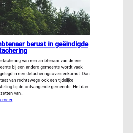
btenaar berust in geëindigde
tachering
etachering van een ambtenaar van de ene
ente bij een andere gemeente wordt vaak
gelegd in een detacheringsovereenkomst. Dan
taat van rechtswege ook een tijdelijke
telling bij de ontvangende gemeente. Het dan
zetten van…
s meer
over
Ambtenaar
berust
in
geëindigde
detachering