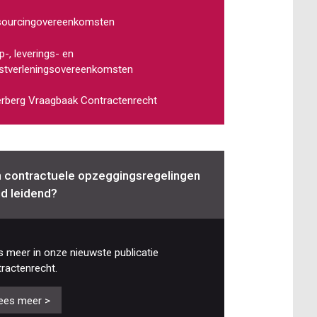
sourcingovereenkomsten
-, leverings- en
stverleningsovereenkomsten
erberg Vraagbaak Contractenrecht
n contractuele opzeggingsregelingen
ijd leidend?
 meer in onze nieuwste publicatie
ractenrecht.
ees meer >