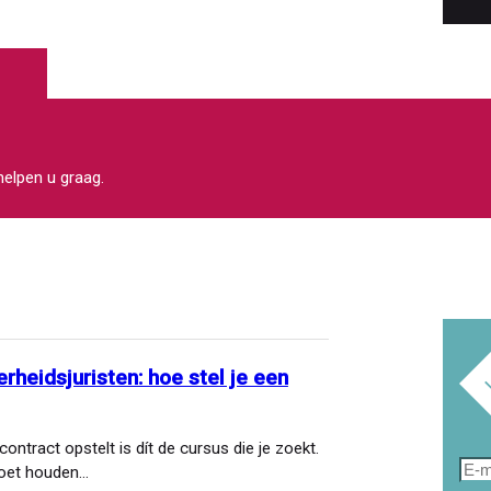
 helpen u graag.
rheidsjuristen: hoe stel je een
contract opstelt is dít de cursus die je zoekt.
E-
moet houden…