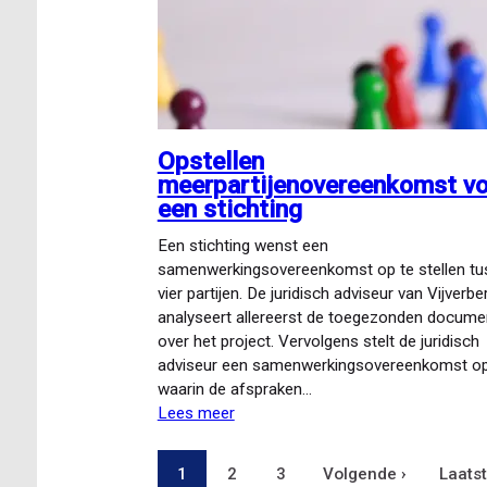
Opstellen
meerpartijenovereenkomst v
een stichting
Een stichting wenst een
samenwerkingsovereenkomst op te stellen tu
vier partijen. De juridisch adviseur van Vijverbe
analyseert allereerst de toegezonden docume
over het project. Vervolgens stelt de juridisch
adviseur een samenwerkingsovereenkomst o
waarin de afspraken…
Lees meer
over
Opstellen
meerpartijenovereenkomst
Pagina
1
Pagina
2
Pagina
3
Volgende
Volgende ›
Laats
Laatst
Paginering
voor