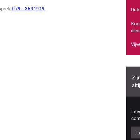
sprek:
079 - 3631919
.
Out
Koop
dien
Vijv
Zij
alt
Lees
cont
L