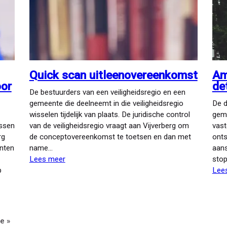
Quick scan uitleenovereenkomst
Am
oor
de
De bestuurders van een veiligheidsregio en een
gemeente die deelneemt in die veiligheidsregio
De d
wisselen tijdelijk van plaats. De juridische control
geme
ssen
van de veiligheidsregio vraagt aan Vijverberg om
vast
rg
de conceptovereenkomst te toetsen en dan met
onts
nten
name…
aans
Lees meer
over
stop
p
Quick
Lee
scan
uitleenovereenkomst
te
e »