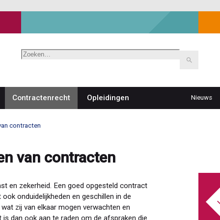
Zoeken
Contractenrecht
Opleidingen
Nieuws
Top
navigat
van contracten
en van contracten
ast en zekerheid. Een goed opgesteld contract
 ook onduidelijkheden en geschillen in de
n wat zij van elkaar mogen verwachten en
et is dan ook aan te raden om de afspraken die