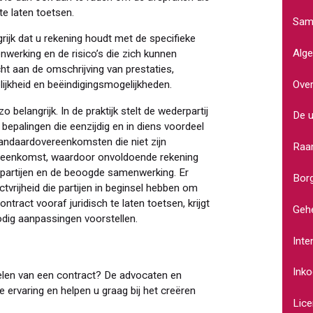
te laten toetsen.
Sam
grijk dat u rekening houdt met de specifieke
Alg
nwerking en de risico’s die zich kunnen
t aan de omschrijving van prestaties,
Ove
elijkheid en beëindigingsmogelijkheden.
belangrijk. In de praktijk stelt de wederpartij
De u
bepalingen die eenzijdig en in diens voordeel
tandaardovereenkomsten die niet zijn
Raa
vereenkomst, waardoor onvoldoende rekening
 partijen en de beoogde samenwerking. Er
Borg
tvrijheid die partijen in beginsel hebben om
ract vooraf juridisch te laten toetsen, krijgt
Geh
nodig aanpassingen voorstellen.
Inte
Ink
delen van een contract? De advocaten en
 ervaring en helpen u graag bij het creëren
Lic