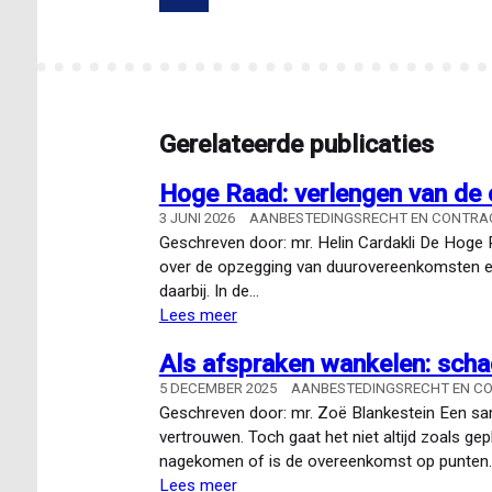
een
pagina
pagin
stichting
Gerelateerde publicaties
Hoge Raad: verlengen van de 
3 JUNI 2026
AANBESTEDINGSRECHT EN CONTR
Geschreven door: mr. Helin Cardakli De Hoge R
over de opzegging van duurovereenkomsten en de
daarbij. In de…
Lees meer
over
Hoge
Als afspraken wankelen: scha
Raad:
verlengen
5 DECEMBER 2025
AANBESTEDINGSRECHT EN C
van
Geschreven door: mr. Zoë Blankestein Een sa
de
vertrouwen. Toch gaat het niet altijd zoals ge
opzegtermijn
nagekomen of is de overeenkomst op punten
kan
Lees meer
over