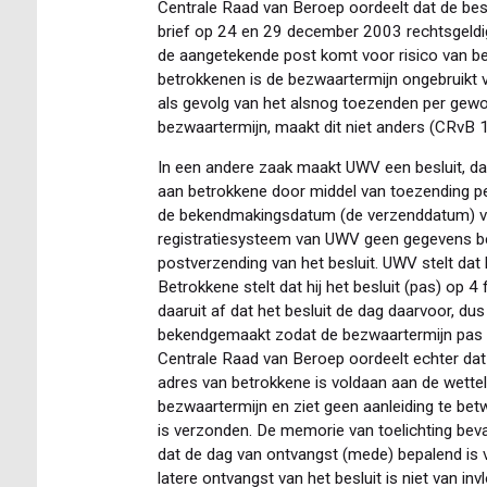
Centrale Raad van Beroep oordeelt dat de bes
brief op 24 en 29 december 2003 rechtsgeldig
de aangetekende post komt voor risico van b
betrokkenen is de bezwaartermijn ongebruikt 
als gevolg van het alsnog toezenden per gew
bezwaartermijn, maakt dit niet anders (CRvB
In een andere zaak maakt UWV een besluit, da
aan betrokkene door middel van toezending pe
de bekendmakingsdatum (de verzenddatum) van
registratiesysteem van UWV geen gegevens bev
postverzending van het besluit. UWV stelt dat 
Betrokkene stelt dat hij het besluit (pas) op 4
daaruit af dat het besluit de dag daarvoor, du
bekendgemaakt zodat de bezwaartermijn pas 
Centrale Raad van Beroep oordeelt echter dat 
adres van betrokkene is voldaan aan de wette
bezwaartermijn en ziet geen aanleiding te betwi
is verzonden. De memorie van toelichting bev
dat de dag van ontvangst (mede) bepalend is 
latere ontvangst van het besluit is niet van i