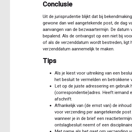
Conclusie
Uit de jurisprudentie blijkt dat bij bekendmaki
gewone dan wel aangetekende post, de dag va
aanvangen van de bezwaartermijn. De datum v
bepalend. Als de ontvangst op een niet bij v
of als de verzenddatum wordt bestreden, ligt
verzenddatum aannemelijk te maken.
Tips
Als je kiest voor uitreiking van een beslu
het besluit te vermelden en betrokkene 
Let op de juiste adressering en gebruik 
(correspondentie)adres. Heeft iemand e
afschrift.
Afhankelijk van (de ernst van) de inhoud
voor verzending per aangetekende post 
wanneer je in de brief een reactietermij
ontslagbesluit neemt of een disciplinaire
Met name als het gaat om verzending va