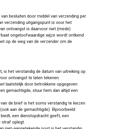
ng van besluiten door middel van verzending per
n verzending uitgangspunt is voor het
an ontvangst is daarvoor niet (mede)
oorbaat ongeloofwaardige wijze wordt ontkend
 het op de weg van de verzender om de
it, is het verstandig de datum van uitreiking op
voor ontvangst te laten tekenen.
het laatstelijk door betrokkene opgegeven
en gemachtigde, stuur hem dan altijd een
 van de brief is het soms verstandig te kiezen
(ook aan de gemachtigde). Bijvoorbeeld
n biedt, een dienstopdracht geeft, een
 straf oplegt.
n niet-aangetekende post is het verstandig