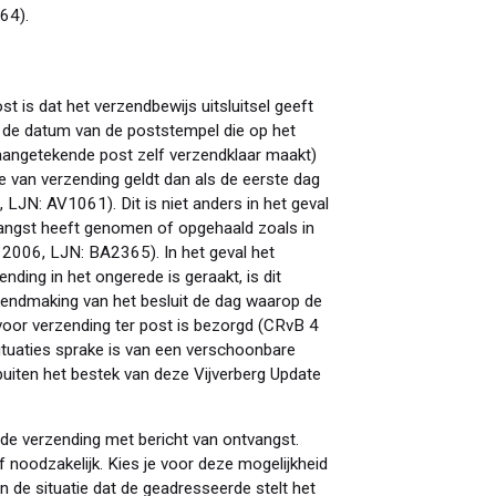
64).
 is dat het verzendbewijs uitsluitsel geeft
it de datum van de poststempel die op het
aangetekende post zelf verzendklaar maakt)
ie van verzending geldt dan als de eerste dag
LJN: AV1061). Dit is niet anders in het geval
vangst heeft genomen of opgehaald zoals in
2006, LJN: BA2365). In het geval het
ing in het ongerede is geraakt, is dit
ekendmaking van het besluit de dag waarop de
oor verzending ter post is bezorgd (CRvB 4
situaties sprake is van een verschoonbare
 buiten het bestek van deze Vijverberg Update
nde verzending met bericht van ontvangst.
 of noodzakelijk. Kies je voor deze mogelijkheid
n de situatie dat de geadresseerde stelt het