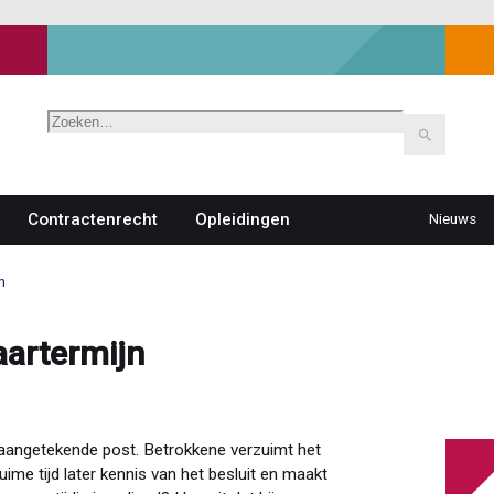
Zoeken
Contractenrecht
Opleidingen
Nieuws
Top
navigat
n
artermijn
 aangetekende post. Betrokkene verzuimt het
ime tijd later kennis van het besluit en maakt