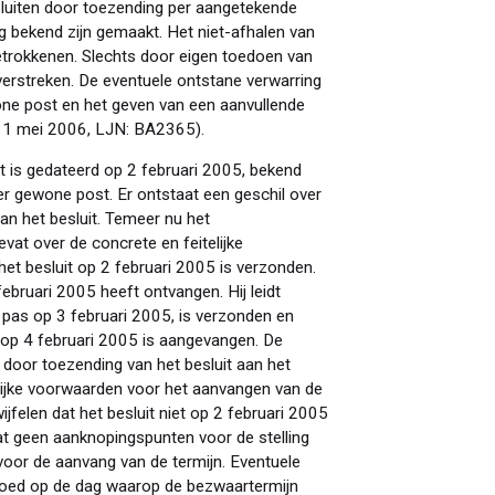
luiten door toezending per aangetekende
 bekend zijn gemaakt. Het niet-afhalen van
etrokkenen. Slechts door eigen toedoen van
verstreken. De eventuele ontstane verwarring
one post en het geven van een aanvullende
 11 mei 2006, LJN: BA2365).
t is gedateerd op 2 februari 2005, bekend
r gewone post. Er ontstaat een geschil over
 het besluit. Temeer nu het
at over de concrete en feitelijke
het besluit op 2 februari 2005 is verzonden.
 februari 2005 heeft ontvangen. Hij leidt
s pas op 3 februari 2005, is verzonden en
op 4 februari 2005 is aangevangen. De
door toezending van het besluit aan het
lijke voorwaarden voor het aanvangen van de
jfelen dat het besluit niet op 2 februari 2005
at geen aanknopingspunten voor de stelling
voor de aanvang van de termijn. Eventuele
nvloed op de dag waarop de bezwaartermijn