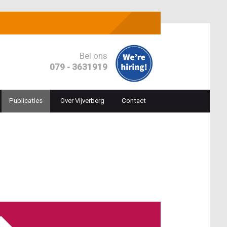
Bel ons
079 - 3631919
Publicaties
Over Vijverberg
Contact
ion