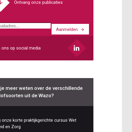
Ontvang onze publicaties
Aanmelden
ladres
 ons op social media
 je meer weten over de verschillende
lofsoorten uit de Wazo?
 onze korte praktijkgerichte cursus Wet
id en Zorg.