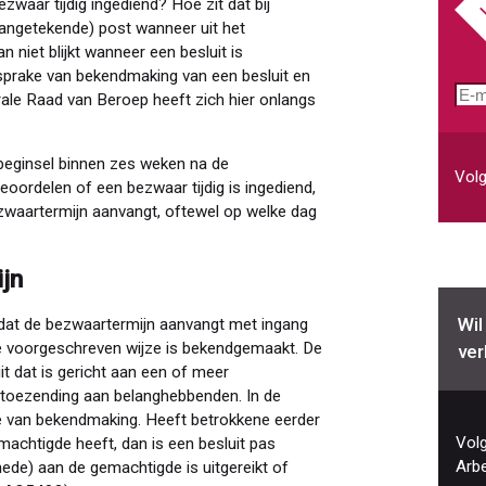
ezwaar tijdig ingediend? Hoe zit dat bij
aangetekende) post wanneer uit het
niet blijkt wanneer een besluit is
 sprake van bekendmaking van een besluit en
E-
ale Raad van Beroep heeft zich hier onlangs
mai
 beginsel binnen zes weken na de
Volg
oordelen of een bezwaar tijdig is ingediend,
zwaartermijn aanvangt, oftewel op welke dag
jn
Wil
 dat de bezwaartermijn aanvangt met ingang
de voorgeschreven wijze is bekendgemaakt. De
ver
t dat is gericht aan een of meer
 toezending aan belanghebbenden. In de
ze van bekendmaking. Heeft betrokkene eerder
Volg
achtigde heeft, dan is een besluit pas
Arbe
ede) aan de gemachtigde is uitgereikt of