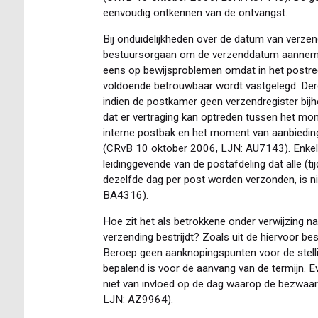
eenvoudig ontkennen van de ontvangst.
Bij onduidelijkheden over de datum van verzend
bestuursorgaan om de verzenddatum aannemelijk
eens op bewijsproblemen omdat in het postre
voldoende betrouwbaar wordt vastgelegd. Der
indien de postkamer geen verzendregister bijh
dat er vertraging kan optreden tussen het mo
interne postbak en het moment van aanbieding
(CRvB 10 oktober 2006, LJN: AU7143). Enkel 
leidinggevende van de postafdeling dat alle (
dezelfde dag per post worden verzonden, is n
BA4316).
Hoe zit het als betrokkene onder verwijzing 
verzending bestrijdt? Zoals uit de hiervoor be
Beroep geen aanknopingspunten voor de stell
bepalend is voor de aanvang van de termijn. Ev
niet van invloed op de dag waarop de bezwaar
LJN: AZ9964).