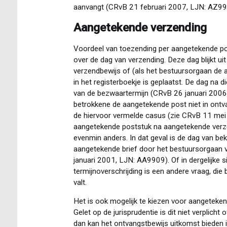
aanvangt (CRvB 21 februari 2007, LJN: AZ99
Aangetekende verzending
Voordeel van toezending per aangetekende post
over de dag van verzending. Deze dag blijkt u
verzendbewijs of (als het bestuursorgaan de 
in het registerboekje is geplaatst. De dag na d
van de bezwaartermijn (CRvB 26 januari 2006, 
betrokkene de aangetekende post niet in ont
de hiervoor vermelde casus (zie CRvB 11 mei 
aangetekende poststuk na aangetekende verzend
evenmin anders. In dat geval is de dag van b
aangetekende brief door het bestuursorgaan v
januari 2001, LJN: AA9909). Of in dergelijke 
termijnoverschrijding is een andere vraag, die
valt.
Het is ook mogelijk te kiezen voor aangeteke
Gelet op de jurisprudentie is dit niet verplicht
dan kan het ontvangstbewijs uitkomst bieden i