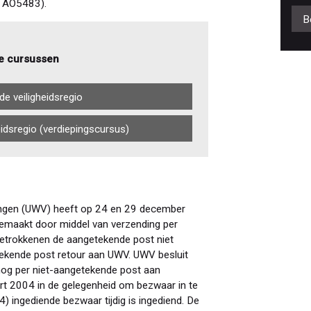
: AO5483).
B
e cursussen
de veiligheidsregio
eidsregio (verdiepingscursus)
ingen (UWV) heeft op 24 en 29 december
gemaakt door middel van verzending per
etrokkenen de aangetekende post niet
ekende post retour aan UWV. UWV besluit
nog per niet-aangetekende post aan
art 2004 in de gelegenheid om bezwaar in te
) ingediende bezwaar tijdig is ingediend. De