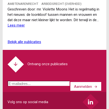
goed
AMBTENARENRECHT
ARBEIDSRECHT (OVERHEID)
moeten
Geschreven door: mr. Violette Moons Het is regelmatig in
controleren
het nieuws: de loonkloof tussen mannen en vrouwen en
dat deze maar niet kleiner lijkt te worden. Dit terwijl in de…
Lees meer
over
Het
einde
van
bekijk alle publicaties
de
loonkloof
tussen
mannen
Ontvang onze publicaties
en
vrouwen
in
E-
zicht?
Aanmelden
mailadres
Volg ons op social media