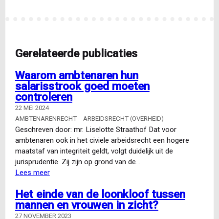
Gerelateerde publicaties
Waarom ambtenaren hun
salarisstrook goed moeten
controleren
22 MEI 2024
AMBTENARENRECHT
ARBEIDSRECHT (OVERHEID)
Geschreven door: mr. Liselotte Straathof Dat voor
ambtenaren ook in het civiele arbeidsrecht een hogere
maatstaf van integriteit geldt, volgt duidelijk uit de
jurisprudentie. Zij zijn op grond van de…
Lees meer
over
Waarom
Het einde van de loonkloof tussen
ambtenaren
mannen en vrouwen in zicht?
hun
salarisstrook
27 NOVEMBER 2023