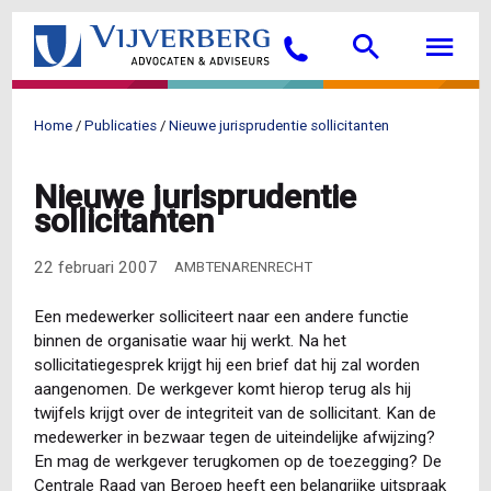
Overslaan
Searc
M
en
Bellen
naar
de
inhoud
Home
Publicaties
Nieuwe jurisprudentie sollicitanten
gaan
Kruimelpad
Nieuwe jurisprudentie
sollicitanten
22 februari 2007
AMBTENARENRECHT
Een medewerker solliciteert naar een andere functie
binnen de organisatie waar hij werkt. Na het
sollicitatiegesprek krijgt hij een brief dat hij zal worden
aangenomen. De werkgever komt hierop terug als hij
twijfels krijgt over de integriteit van de sollicitant. Kan de
medewerker in bezwaar tegen de uiteindelijke afwijzing?
En mag de werkgever terugkomen op de toezegging? De
Centrale Raad van Beroep heeft een belangrijke uitspraak