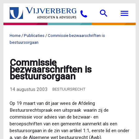
Overslaan
Searc
M
en
Bellen
naar
de
inhoud
Home
Publicaties
Commissie bezwaarschriften is
gaan
Kruimelpad
bestuursorgaan
Commissie
bezwaarschriften is
bestuursorgaan
14 augustus 2003
BESTUURSRECHT
Op 19 maart van dit jaar wees de Afdeling
Bestuursrechtspraak een uitspraak waarin zij de
commissie voor advies van de bezwaar- en
beroepschriften van een gemeente aanmerkt als een
bestuursorgaan in de zin van artikel 1:1, eerste lid en onder
a, van de Algemene wet bestuursrecht (Awb).