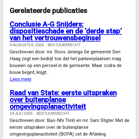
Gerelateerde publicaties
Conclusie A-G Snijders:
dispositieschade en de ‘derde stap’
van het vertrouwensbeginsel
4 AUGUSTUS 2026
BESTUURSRECHT
Geschreven door: mr. Roos Jeninga De gemeente Den
Haag zegt een bedrijf toe dat het parkeerplaatsen mag
bouwen op een perceel in de gemeente. Maar zodra de
bouw begint, krijgt…
Lees meer
over
Conclusie
Raad van State: eerste uitspraken
A-
over buitenplanse
G
omgevingsplanactiviteit
Snijders:
dispositieschade
24 JULI 2026
BESTUURSRECHT
en
Geschreven door: Bao-Nhi Trinh en mr. Sam Stigter Met de
de
eerste uitspraken over de buitenplanse
‘derde
omgevingsplanactiviteit (BOPA) zet de Afdeling