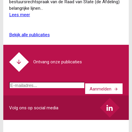
stap’
bestuursrechtspraak van de Raad van State (de Afdeling)
van
belangrijke lijnen…
het
Lees meer
over
vertrouwensbeginsel
Raad
van
State:
bekijk alle publicaties
eerste
uitspraken
over
buitenplanse
Ontvang onze publicaties
omgevingsplanactiviteit
E-
Aanmelden
mailadres
Volg ons op social media