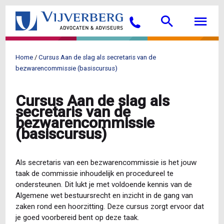
Overslaan
Searc
M
en
Bellen
naar
de
inhoud
Home
Cursus Aan de slag als secretaris van de
gaan
Kruimelpad
bezwarencommissie (basiscursus)
Cursus Aan de slag als
secretaris van de
bezwarencommissie
(basiscursus)
Als secretaris van een bezwarencommissie is het jouw
taak de commissie inhoudelijk en procedureel te
ondersteunen. Dit lukt je met voldoende kennis van de
Algemene wet bestuursrecht en inzicht in de gang van
zaken rond een hoorzitting. Deze cursus zorgt ervoor dat
je goed voorbereid bent op deze taak.