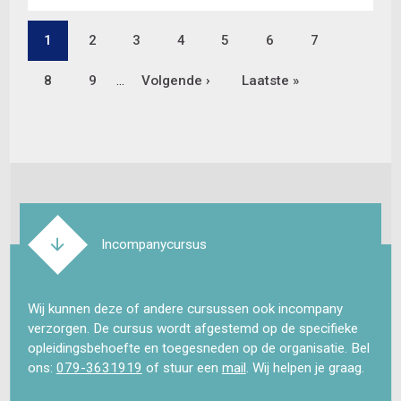
Pagina
1
Pagina
2
Pagina
3
Pagina
4
Pagina
5
Pagina
6
Pagina
7
Paginering
Pagina
8
Pagina
9
…
Volgende
Volgende ›
Laatste
Laatste »
pagina
pagina
Incompanycursus
Wij kunnen deze of andere cursussen ook incompany
verzorgen. De cursus wordt afgestemd op de specifieke
opleidingsbehoefte en toegesneden op de organisatie. Bel
ons:
079-3631919
of stuur een
mail
. Wij helpen je graag.