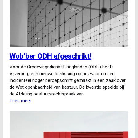
ondersteunt
het
KLPD
bij
gevoelige
Wob-
kwesties
Wob’ber ODH afgeschrikt!
Voor de Omgevingsdienst Haaglanden (ODH) heeft
Vijverberg een nieuwe beslissing op bezwaar en een
incidenteel hoger beroepschrift gemaakt in een zaak over
de Wet openbaarheid van bestuur. De kwestie speelde bij
de Afdeling bestuursrechtspraak van…
Lees meer
over
Wob’ber
ODH
afgeschrikt!