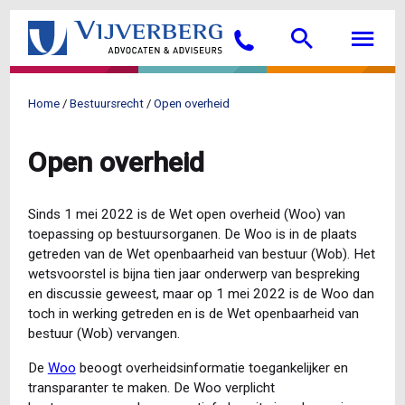
Overslaan
Searc
M
en
Bellen
naar
de
inhoud
Home
Bestuursrecht
Open overheid
gaan
Kruimelpad
Open overheid
Sinds 1 mei 2022 is de Wet open overheid (Woo) van
toepassing op bestuursorganen. De Woo is in de plaats
getreden van de Wet openbaarheid van bestuur (Wob). Het
wetsvoorstel is bijna tien jaar onderwerp van bespreking
en discussie geweest, maar op 1 mei 2022 is de Woo dan
toch in werking getreden en is de Wet openbaarheid van
bestuur (Wob) vervangen.
De
Woo
beoogt overheidsinformatie toegankelijker en
transparanter te maken. De Woo verplicht