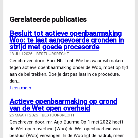
Gerelateerde publicaties
Besluit tot actieve openbaarmaking
Woo: te laat aangevoerde gronden in
strijd met goede procesorde
13 JULI 2026
BESTUURSRECHT
Geschreven door: Bao-Nhi Trinh Wie bezwaar wil maken
tegen actieve openbaarmaking onder de Woo, moet op tijd
aan de bel trekken. Doe je dat pas laat in de procedure,
dan…
Lees meer
over
Besluit
Actieve openbaarmaking op grond
tot
van de Wet open overheid
actieve
openbaarmaking
26 MAART 2026
BESTUURSRECHT
Woo:
Geschreven door: mr. Arjo Buurma Op 1 mei 2022 heeft
te
de Wet open overheid (Woo) de Wet openbaarheid van
laat
bestuur (Wob) vervangen. In de Woo ligt de nadruk, meer