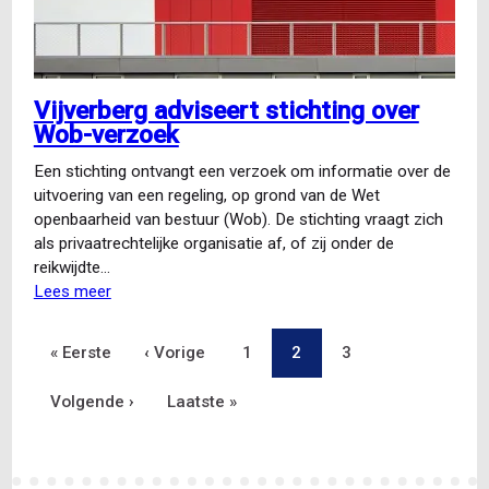
Vijverberg adviseert stichting over
Wob-verzoek
Een stichting ontvangt een verzoek om informatie over de
uitvoering van een regeling, op grond van de Wet
openbaarheid van bestuur (Wob). De stichting vraagt zich
als privaatrechtelijke organisatie af, of zij onder de
reikwijdte…
Lees meer
over
Vijverberg
adviseert
Eerste
« Eerste
Vorige
‹ Vorige
Pagina
1
Pagina
2
Pagina
3
Paginering
stichting
over
pagina
Volgende
Volgende ›
pagina
Laatste
Laatste »
Wob-
verzoek
pagina
pagina