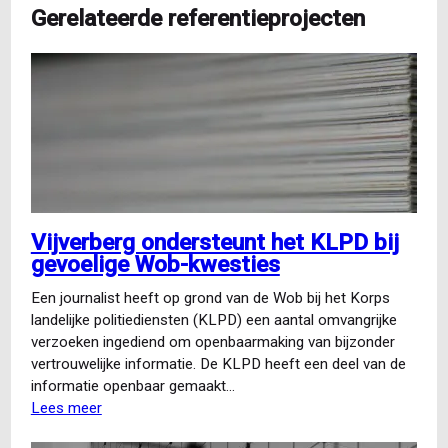
Gerelateerde referentieprojecten
Vijverberg ondersteunt het KLPD bij
gevoelige Wob-kwesties
Een journalist heeft op grond van de Wob bij het Korps
landelijke politiediensten (KLPD) een aantal omvangrijke
verzoeken ingediend om openbaarmaking van bijzonder
vertrouwelijke informatie. De KLPD heeft een deel van de
informatie openbaar gemaakt…
Lees meer
over
Vijverberg