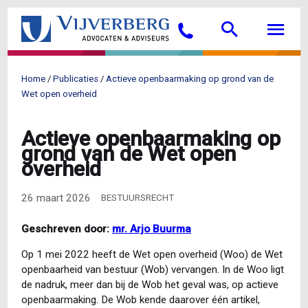
Overslaan
Searc
M
en
Bellen
naar
de
inhoud
Home
Publicaties
Actieve openbaarmaking op grond van de
gaan
Kruimelpad
Wet open overheid
Actieve openbaarmaking op
grond van de Wet open
overheid
26 maart 2026
BESTUURSRECHT
Geschreven door:
mr. Arjo Buurma
Op 1 mei 2022 heeft de Wet open overheid (Woo) de Wet
openbaarheid van bestuur (Wob) vervangen. In de Woo ligt
de nadruk, meer dan bij de Wob het geval was, op actieve
openbaarmaking. De Wob kende daarover één artikel,