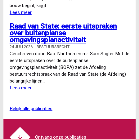
bouw begint, krijgt…
Lees meer
over
Conclusie
Raad van State: eerste uitspraken
A-
over buitenplanse
G
omgevingsplanactiviteit
Snijders:
dispositieschade
24 JULI 2026
BESTUURSRECHT
en
Geschreven door: Bao-Nhi Trinh en mr. Sam Stigter Met de
de
eerste uitspraken over de buitenplanse
‘derde
omgevingsplanactiviteit (BOPA) zet de Afdeling
stap’
bestuursrechtspraak van de Raad van State (de Afdeling)
van
belangrijke lijnen…
het
Lees meer
over
vertrouwensbeginsel
Raad
van
State:
bekijk alle publicaties
eerste
uitspraken
over
buitenplanse
Ontvang onze publicaties