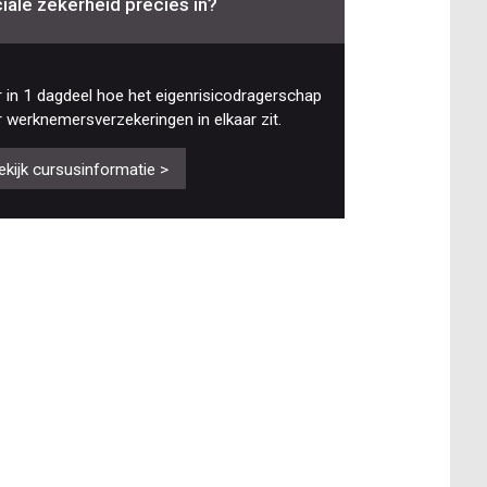
iale zekerheid precies in?
 in 1 dagdeel hoe het eigenrisicodragerschap
 werknemersverzekeringen in elkaar zit.
ekijk cursusinformatie >