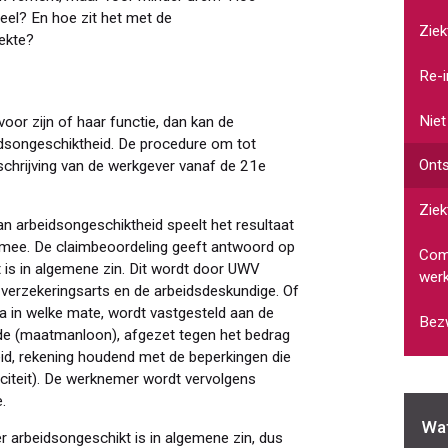
neel? En hoe zit het met de
Ziek
iekte?
Re-i
Niet
oor zijn of haar functie, dan kan de
dsongeschiktheid. De procedure om tot
Onts
chrijving van de werkgever vanaf de 21e
Ziek
an arbeidsongeschiktheid speelt het resultaat
 mee. De claimbeoordeling geeft antwoord op
Comp
is in algemene zin. Dit wordt door UWV
wer
verzekeringsarts en de arbeidsdeskundige. Of
ja in welke mate, wordt vastgesteld aan de
Bezw
de (maatmanloon), afgezet tegen het bedrag
id, rekening houdend met de beperkingen die
citeit). De werknemer wordt vervolgens
.
Wat
 arbeidsongeschikt is in algemene zin, dus