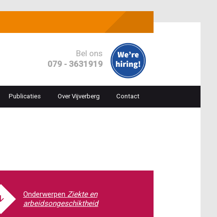
Bel ons
079 - 3631919
Publicaties
Over Vijverberg
Contact
ion
Ziekte en
arbeidsongeschiktheid