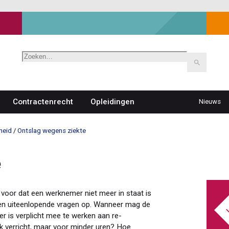
Zoeken
Contractenrecht
Opleidingen
Nieuws
Top
navigat
heid
Ontslag wegens ziekte
e
 voor dat een werknemer niet meer in staat is
omen uiteenlopende vragen op. Wanneer mag de
 is verplicht mee te werken aan re-
k verricht, maar voor minder uren? Hoe