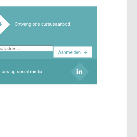
Ontvang ons cursusaanbod
Aanmelden
ladres
 ons op social media