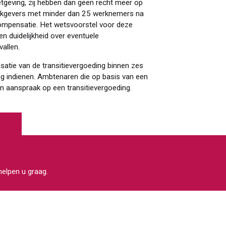
tgeving, zij hebben dan geen recht meer op
erkgevers met minder dan 25 werknemers na
mpensatie. Het wetsvoorstel voor deze
een duidelijkheid over eventuele
allen.
tie van de transitievergoeding binnen zes
ng indienen. Ambtenaren die op basis van een
een aanspraak op een transitievergoeding.
 helpen u graag.