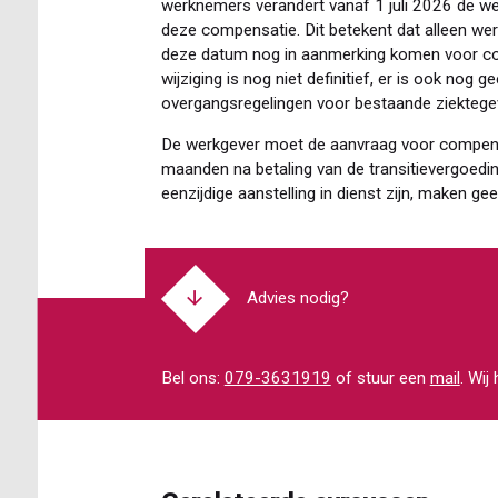
werknemers verandert vanaf 1 juli 2026 de we
deze compensatie. Dit betekent dat alleen w
deze datum nog in aanmerking komen voor co
wijziging is nog niet definitief, er is ook nog g
overgangsregelingen voor bestaande ziektegev
De werkgever moet de aanvraag voor compensa
maanden na betaling van de transitievergoedi
eenzijdige aanstelling in dienst zijn, maken g
Advies nodig?
Bel ons:
079-3631919
of stuur een
mail
. Wij