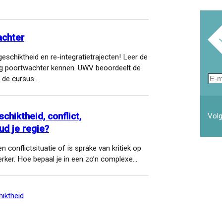
achter
geschiktheid en re-integratietrajecten! Leer de
ng poortwachter kennen. UWV beoordeelt de
E-
a de cursus…
mai
hiktheid, conflict,
Volg
ud je regie?
 conflictsituatie of is sprake van kritiek op
rker. Hoe bepaal je in een zo’n complexe…
hiktheid