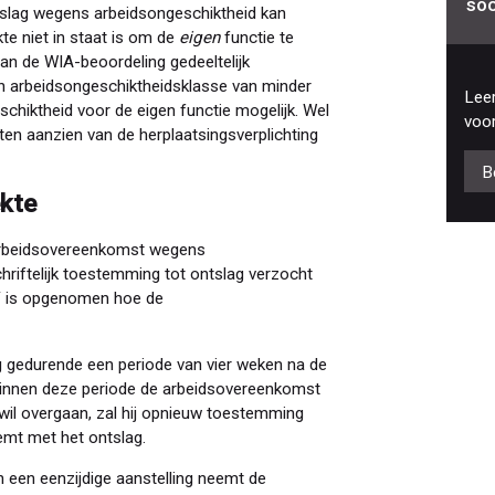
soc
tslag wegens arbeidsongeschiktheid kan
e niet in staat is om de
eigen
functie te
an de WIA-beoordeling gedeeltelijk
en arbeidsongeschiktheidsklasse van minder
Leer
chiktheid voor de eigen functie mogelijk. Wel
voor
 ten aanzien van de herplaatsingsverplichting
B
kte
arbeidsovereenkomst wegens
riftelijk toestemming tot ontslag verzocht
V is opgenomen hoe de
 gedurende een periode van vier weken na de
 binnen deze periode de arbeidsovereenkomst
il overgaan, zal hij opnieuw toestemming
emt met het ontslag.
 een eenzijdige aanstelling neemt de