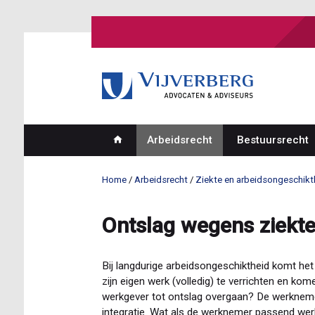
Overslaan
en
naar
de
inhoud
gaan
Arbeidsrecht
Bestuursrecht
Hoofdnavigatie
Home
Arbeidsrecht
Ziekte en arbeidsongeschikt
Kruimelpad
Ontslag wegens ziekt
Bij langdurige arbeidsongeschiktheid komt het
zijn eigen werk (volledig) te verrichten en k
werkgever tot ontslag overgaan? De werknemer
integratie. Wat als de werknemer passend wer