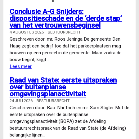
Conclusie A-G Snijders:
dispositieschade en de ‘derde stap’
van het vertrouwensbeginsel
4 AUGUSTUS 2026
BESTUURSRECHT
Geschreven door: mr. Roos Jeninga De gemeente Den
Haag zegt een bedrijf toe dat het parkeerplaatsen mag
bouwen op een perceel in de gemeente. Maar zodra de
bouw begint, krijgt…
Lees meer
over
Conclusie
Raad van State: eerste uitspraken
A-
over buitenplanse
G
omgevingsplanactiviteit
Snijders:
dispositieschade
24 JULI 2026
BESTUURSRECHT
en
Geschreven door: Bao-Nhi Trinh en mr. Sam Stigter Met de
de
eerste uitspraken over de buitenplanse
‘derde
omgevingsplanactiviteit (BOPA) zet de Afdeling
stap’
bestuursrechtspraak van de Raad van State (de Afdeling)
van
belangrijke lijnen…