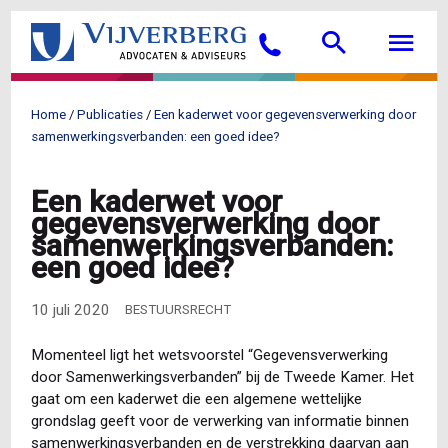
Overslaan
Searc
M
en
Bellen
naar
de
inhoud
Home
Publicaties
Een kaderwet voor gegevensverwerking door
gaan
Kruimelpad
samenwerkingsverbanden: een goed idee?
Een kaderwet voor
gegevensverwerking door
samenwerkingsverbanden:
een goed idee?
10 juli 2020
BESTUURSRECHT
Momenteel ligt het wetsvoorstel “Gegevensverwerking
door Samenwerkingsverbanden” bij de Tweede Kamer. Het
gaat om een kaderwet die een algemene wettelijke
grondslag geeft voor de verwerking van informatie binnen
samenwerkingsverbanden en de verstrekking daarvan aan