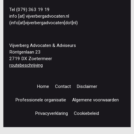
Tel (079) 363 19 19
info
[at]
vijverbergadvocaten
.
nl
(info[at]vijverbergadvocaten[dot]nl)
Vijverberg Advocaten & Adviseurs
Röntgenlaan 23
2719 DX Zoetermeer
routebeschrijving
Home
Contact
Disclaimer
Footer
navigation
Professionele organisatie
Algemene voorwaarden
Privacyverklaring
Cookiebeleid