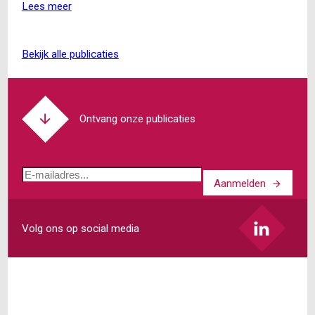
het
Lees meer
over
vertrouwensbeginsel
Raad
van
State:
bekijk alle publicaties
eerste
uitspraken
over
buitenplanse
Ontvang onze publicaties
omgevingsplanactiviteit
E-
Aanmelden
mailadres
Volg ons op social media