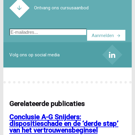
Ontvang ons cursusaanbod
E-
Aanmelden
mailadres
Volg ons op social media
Gerelateerde publicaties
Conclusie A-G Snijders:
dispositieschade en de ‘derde stap’
van het vertrouwensbeginsel