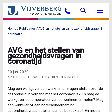
Overslaan
Searc
M
en
Bellen
naar
de
inhoud
Home
Publicaties
AVG en het stellen van gezondheidsvragen in
gaan
Kruimelpad
coronatijd
AVG en het stellen van
gezondheidsvragen in
coronatijd
30 juni 2020
ARBEIDSRECHT (OVERHEID)
BESTUURSRECHT
Mag een werkgever een werknemer vragen stellen over de
gezondheid in verband met het coronavirus? En mag de
werkgever de temperatuur van de werknemer meten? Mag
een winkelier of een horecaonderneming
gezondheidsvragen stellen aan de bezoekers? En mogen