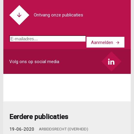
het
arbeidsrecht?
Een
Ontvang onze publicaties
overzicht
van
komende
E-
wetgeving
Aanmelden
mailadres
Volg ons op social media
Eerdere publicaties
19-06-2020
ARBEIDSRECHT (OVERHEID)