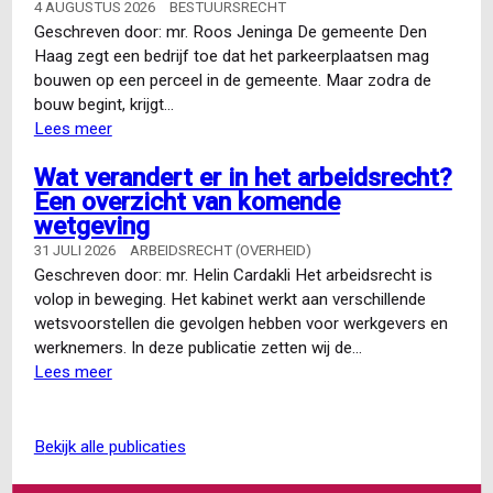
4 AUGUSTUS 2026
BESTUURSRECHT
Geschreven door: mr. Roos Jeninga De gemeente Den
Haag zegt een bedrijf toe dat het parkeerplaatsen mag
bouwen op een perceel in de gemeente. Maar zodra de
bouw begint, krijgt…
Lees meer
over
Conclusie
Wat verandert er in het arbeidsrecht?
A-
Een overzicht van komende
G
wetgeving
Snijders:
dispositieschade
31 JULI 2026
ARBEIDSRECHT (OVERHEID)
en
Geschreven door: mr. Helin Cardakli Het arbeidsrecht is
de
volop in beweging. Het kabinet werkt aan verschillende
‘derde
wetsvoorstellen die gevolgen hebben voor werkgevers en
stap’
werknemers. In deze publicatie zetten wij de…
van
Lees meer
over
het
Wat
vertrouwensbeginsel
verandert
er
bekijk alle publicaties
in