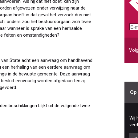
voeren. Als hij dat niet doet, kan zijn
orden afgewezen onder verwijzing naar de
rgaan hoeft in dat geval het verzoek dus niet
isch: anders zou het bestuursorgaan zich twee
E-
aar wanneer is sprake van een herhaalde
mai
we feiten en omstandigheden?
Volg
d van State acht een aanvraag om handhavend
g een herhaling van een eerdere aanvraag om
ings in de bewuste gemeente. Deze aanvraag
 besluit eenvoudig worden afgedaan tenzij
gevoerd.
Op 
nden beschikkingen blijkt uit de volgende twee
Wij 
n
verd