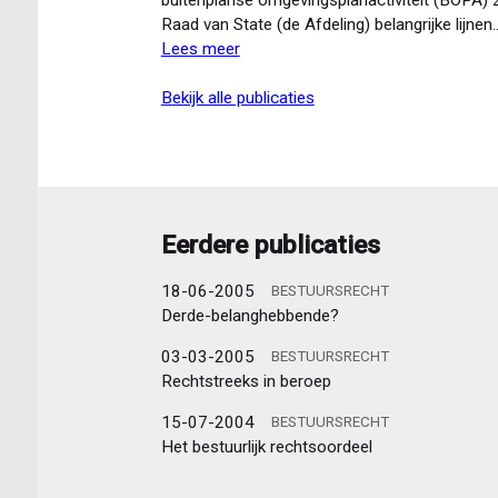
de
Raad van State (de Afdeling) belangrijke lijnen
‘derde
Lees meer
over
stap’
Raad
van
van
bekijk alle publicaties
het
State:
vertrouwensbeginsel
eerste
uitspraken
over
buitenplanse
Eerdere publicaties
omgevingsplanactiviteit
18-06-2005
BESTUURSRECHT
Derde-belanghebbende?
03-03-2005
BESTUURSRECHT
Rechtstreeks in beroep
15-07-2004
BESTUURSRECHT
Het bestuurlijk rechtsoordeel