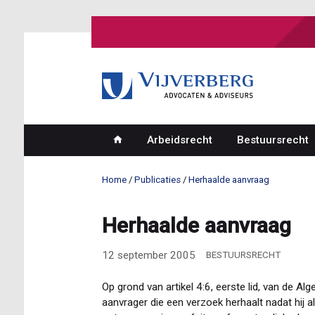
Overslaan
en
naar
de
inhoud
gaan
Arbeidsrecht
Bestuursrecht
Hoofdnavigatie
Home
Publicaties
Herhaalde aanvraag
Kruimelpad
Herhaalde aanvraag
12 september 2005
BESTUURSRECHT
Op grond van artikel 4:6, eerste lid, van de 
aanvrager die een verzoek herhaalt nadat hij a