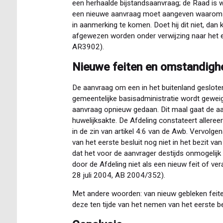
een herhaalde bijstandsaanvraag; de Raad is we
een nieuwe aanvraag moet aangeven waarom hi
in aanmerking te komen. Doet hij dit niet, da
afgewezen worden onder verwijzing naar het 
AR3902).
Nieuwe feiten en omstandigh
De aanvraag om een in het buitenland gesloten 
gemeentelijke basisadministratie wordt geweig
aanvraag opnieuw gedaan. Dit maal gaat de aa
huwelijksakte. De Afdeling constateert alleree
in de zin van artikel 4:6 van de Awb. Vervolgens
van het eerste besluit nog niet in het bezit va
dat het voor de aanvrager destijds onmogelijk 
door de Afdeling niet als een nieuw feit of 
28 juli 2004, AB 2004/352).
Met andere woorden: van nieuw gebleken feit
deze ten tijde van het nemen van het eerste bes