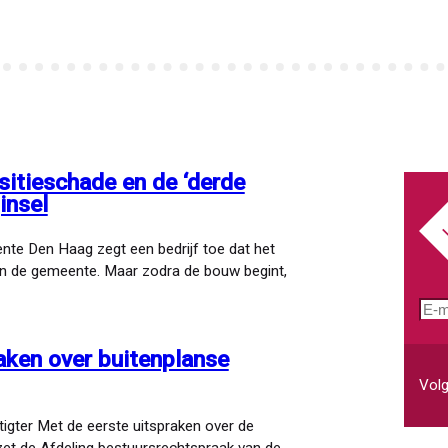
sitieschade en de ‘derde
insel
te Den Haag zegt een bedrijf toe dat het
n de gemeente. Maar zodra de bouw begint,
E-
mai
aken over buitenplanse
Volg
igter Met de eerste uitspraken over de
zet de Afdeling bestuursrechtspraak van de