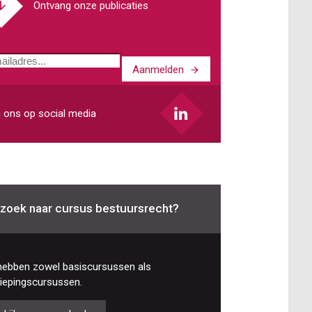
Ontvang onze publicaties
Aanmelden
ladres
 ons op social media
zoek naar cursus bestuursrecht?
hebben zowel basiscursussen als
iepingscursussen.