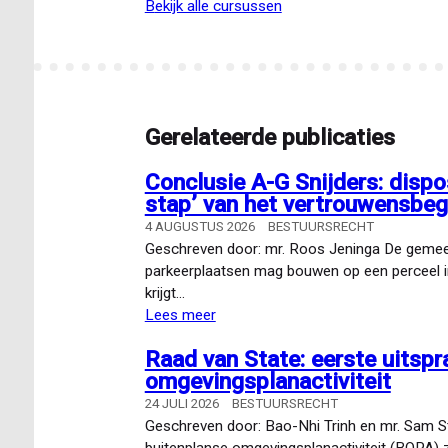
bekijk alle cursussen
Gerelateerde publicaties
Conclusie A-G Snijders: dispo
stap’ van het vertrouwensbeg
4 AUGUSTUS 2026
BESTUURSRECHT
Geschreven door: mr. Roos Jeninga De gemeen
parkeerplaatsen mag bouwen op een perceel i
krijgt…
Lees meer
over
Conclusie
Raad van State: eerste uitspr
A-
omgevingsplanactiviteit
G
Snijders:
24 JULI 2026
BESTUURSRECHT
dispositieschade
Geschreven door: Bao-Nhi Trinh en mr. Sam St
en
buitenplanse omgevingsplanactiviteit (BOPA) 