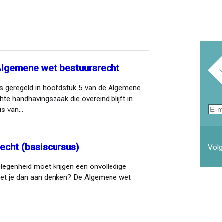
Algemene wet bestuursrecht
is geregeld in hoofdstuk 5 van de Algemene
te handhavingszaak die overeind blijft in
E-
is van…
mai
echt (basiscursus)
Volg
legenheid moet krijgen een onvolledige
oet je dan aan denken? De Algemene wet