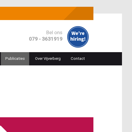
Bel ons
079 - 3631919
Publicaties
Over Vijverberg
Contact
ion