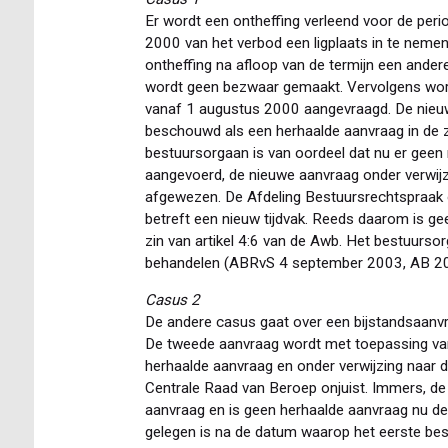
Er wordt een ontheffing verleend voor de peri
2000 van het verbod een ligplaats in te nemen
ontheffing na afloop van de termijn een andere
wordt geen bezwaar gemaakt. Vervolgens word
vanaf 1 augustus 2000 aangevraagd. De nieu
beschouwd als een herhaalde aanvraag in de zi
bestuursorgaan is van oordeel dat nu er geen
aangevoerd, de nieuwe aanvraag onder verwijz
afgewezen. De Afdeling Bestuursrechtspraak 
betreft een nieuw tijdvak. Reeds daarom is ge
zin van artikel 4:6 van de Awb. Het bestuurs
behandelen (ABRvS 4 september 2003, AB 2
Casus 2
De andere casus gaat over een bijstandsaanv
De tweede aanvraag wordt met toepassing van
herhaalde aanvraag en onder verwijzing naar d
Centrale Raad van Beroep onjuist. Immers, d
aanvraag en is geen herhaalde aanvraag nu d
gelegen is na de datum waarop het eerste besl