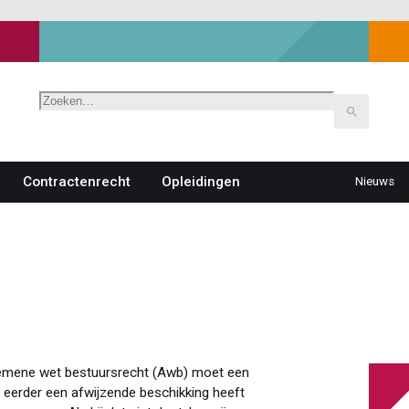
Zoeken
Contractenrecht
Opleidingen
Nieuws
Top
navigat
Algemene wet bestuursrecht (Awb) moet een
l eerder een afwijzende beschikking heeft