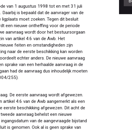
B
ode van 1 augustus 1998 tot en met 31 juli
. Daarbij is bepaald dat de aanvrager van de
 ligplaats moet zoeken. Tegen dit besluit
t een nieuwe ontheffing voor de periode
we aanvraag wordt door het bestuursorgaan
n van artikel 4:6 van de Awb. Het
 nieuwe feiten en omstandigheden zijn
ing naar de eerste beschikking kan worden
oordeelt echter anders. De nieuwe aanvraag
en sprake van een herhaalde aanvraag in de
orgaan had de aanvraag dus inhoudelijk moeten
004/255).
raag. De eerste aanvraag wordt afgewezen.
 artikel 4:6 van de Awb aangemerkt als een
e eerste beschikking afgewezen. Dit acht de
e tweede aanvraag behelst een nieuwe
e ingangsdatum van de aangevraagde bijstand
uit is genomen. Ook al is geen sprake van