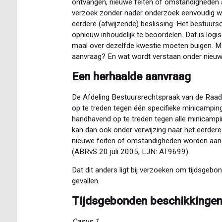
ontvangen, nieuwe feiten of omstandigheden aan
verzoek zonder nader onderzoek eenvoudig w
eerdere (afwijzende) beslissing. Het bestuurso
opnieuw inhoudelijk te beoordelen. Dat is log
maal over dezelfde kwestie moeten buigen. M
aanvraag? En wat wordt verstaan onder nieu
Een herhaalde aanvraag
De Afdeling Bestuursrechtspraak van de Raa
op te treden tegen één specifieke minicampin
handhavend op te treden tegen alle minicamp
kan dan ook onder verwijzing naar het eerdere
nieuwe feiten of omstandigheden worden aan
(ABRvS 20 juli 2005, LJN: AT9699)
Dat dit anders ligt bij verzoeken om tijdsgebo
gevallen.
Tijdsgebonden beschikkinge
Casus 1