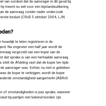
l van oordeel dat de aanvrager in dit geval bij
j meent nu wél voor een bijstandsuitkering
n kan de aanvraag zonder nader onderzoek
eerste besluit (CRvB 5 oktober 2004, LJN:
eden?
huwelijk te laten registreren in de
erd. Na ongeveer een half jaar wordt de
nvraag vergezeld van een kopie van de
rst dat sprake is van een herhaalde aanvraag
 stelt de Afdeling vast dat de kopie ten tijde
n de aanvrager was. Echter, nu niet is gebleken
was de kopie te verkrijgen, wordt de kopie
veranderde omstandigheid aangemerkt (ABRvS
en of omstandigheden is pas sprake, wanneer
luit bij partijen niet bekend konden zijn.