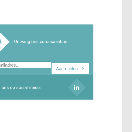
Ontvang ons cursusaanbod
Aanmelden
ladres
 ons op social media