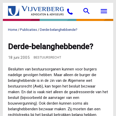
Overslaan
Searc
M
en
Bellen
naar
de
inhoud
Home
Publicaties
Derde-belanghebbende?
gaan
Kruimelpad
Derde-belanghebbende?
18 juni 2005
BESTUURSRECHT
Besluiten van bestuursorganen kunnen voor burgers
nadelige gevolgen hebben. Maar alleen de burger die
belanghebbende is in de zin van de Algemene wet
bestuursrecht (Awb), kan tegen het besluit bezwaar
maken. En dat is vaak niet alleen de geadresseerde van het
besluit (bijvoorbeeld de aanvrager van een
bouwvergunning). Ook derden kunnen soms als
belanghebbenden bezwaar maken. Zij moeten dan een
rechtstreeks bij het besluit betrokken belang hebben.