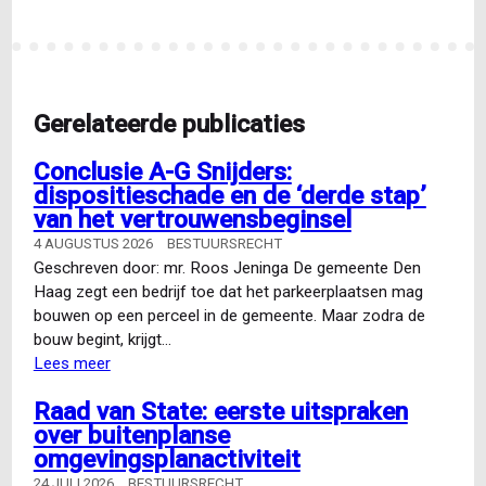
Gerelateerde publicaties
Conclusie A-G Snijders:
dispositieschade en de ‘derde stap’
van het vertrouwensbeginsel
4 AUGUSTUS 2026
BESTUURSRECHT
Geschreven door: mr. Roos Jeninga De gemeente Den
Haag zegt een bedrijf toe dat het parkeerplaatsen mag
bouwen op een perceel in de gemeente. Maar zodra de
bouw begint, krijgt…
Lees meer
over
Conclusie
Raad van State: eerste uitspraken
A-
over buitenplanse
G
omgevingsplanactiviteit
Snijders:
dispositieschade
24 JULI 2026
BESTUURSRECHT