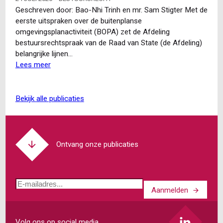
en
Geschreven door: Bao-Nhi Trinh en mr. Sam Stigter Met de
de
eerste uitspraken over de buitenplanse
‘derde
omgevingsplanactiviteit (BOPA) zet de Afdeling
stap’
bestuursrechtspraak van de Raad van State (de Afdeling)
van
belangrijke lijnen…
het
Lees meer
over
vertrouwensbeginsel
Raad
van
State:
bekijk alle publicaties
eerste
uitspraken
over
buitenplanse
Ontvang onze publicaties
omgevingsplanactiviteit
E-
Aanmelden
mailadres
Volg ons op social media