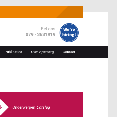
Bel ons
079 - 3631919
Publicaties
Over Vijverberg
Contact
ion
Ontslag