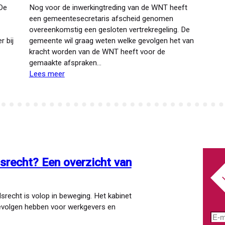
 De
Nog voor de inwerkingtreding van de WNT heeft
een gemeentesecretaris afscheid genomen
overeenkomstig een gesloten vertrekregeling. De
r bij
gemeente wil graag weten welke gevolgen het van
kracht worden van de WNT heeft voor de
gemaakte afspraken…
Lees meer
over
Toets
al
getroffen
beëindigingsregeling
dsrecht? Een overzicht van
srecht is volop in beweging. Het kabinet
gevolgen hebben voor werkgevers en
E-