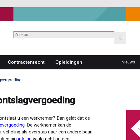
Zoeken
Contractenrecht
Opleidingen
Nieuws
Top
navigat
agvergoeding
 ontslagvergoeding
ontslaat u een werknemer? Dan geldt dat de
ievergoeding
. De werknemer kan de
or scholing als overstap naar een andere baan.
bben bij
ontslag
vaak recht op een