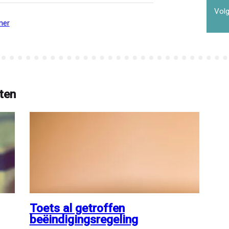
Volg
mer
ten
Toets al getroffen
beëindigingsregeling