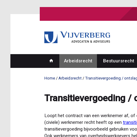
Overslaan
en
naar
de
inhoud
gaan
Arbeidsrecht
Bestuursrecht
Hoofdnavigatie
Home
Arbeidsrecht
Transitievergoeding / ontsl
Kruimelpad
Transitievergoeding /
Loopt het contract van een werknemer af, of 
(civiele) werknemer recht heeft op een
transit
transitievergoeding bijvoorbeeld gebruiken vo
Ook werknemers van overheidswerkgevers he