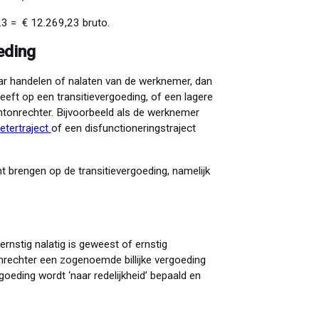
23 = € 12.269,23 bruto.
eding
baar handelen of nalaten van de werknemer, dan
eeft op een transitievergoeding, of een lagere
antonrechter. Bijvoorbeeld als de werknemer
etertraject
of een disfunctioneringstraject
nt brengen op de transitievergoeding, namelijk
rnstig nalatig is geweest of ernstig
nrechter een zogenoemde billijke vergoeding
oeding wordt ‘naar redelijkheid’ bepaald en