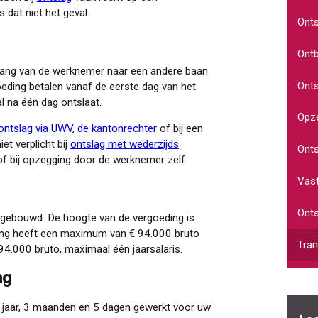
s dat niet het geval.
Ont
Ontb
rgang van de werknemer naar een andere baan
Onts
oeding betalen vanaf de eerste dag van het
l na één dag ontslaat.
Opz
ontslag via UWV
,
de kantonrechter
of bij een
et verplicht bij
ontslag met wederzijds
Onts
f bij opzegging door de werknemer zelf.
Vast
Onts
opgebouwd. De hoogte van de vergoeding is
ding heeft een maximum van € 94.000 bruto
Tran
 94.000 bruto, maximaal één jaarsalaris.
ing
 jaar, 3 maanden en 5 dagen gewerkt voor uw