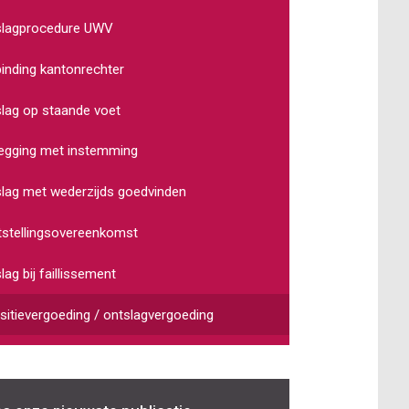
slagprocedure UWV
inding kantonrechter
lag op staande voet
egging met instemming
lag met wederzijds goedvinden
stellingsovereenkomst
lag bij faillissement
sitievergoeding / ontslagvergoeding