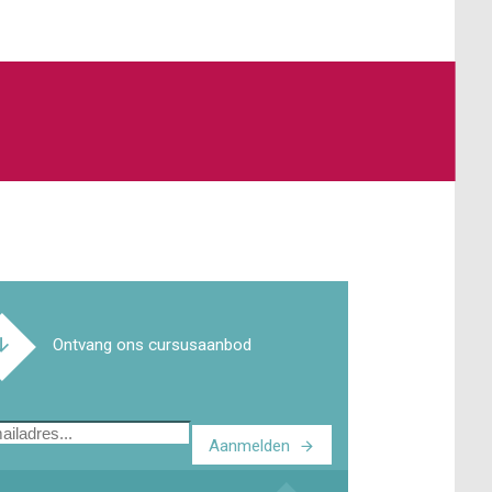
Ontvang ons cursusaanbod
Aanmelden
ladres