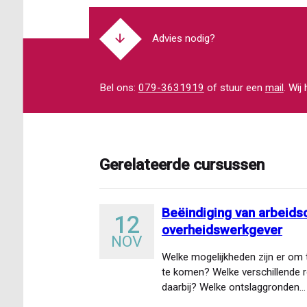
Advies nodig?
Bel ons:
079-3631919
of stuur een
mail
. Wij
Gerelateerde cursussen
Beëindiging van arbeid
12
overheidswerkgever
NOV
Welke mogelijkheden zijn er om
te komen? Welke verschillende r
daarbij? Welke ontslaggronden…