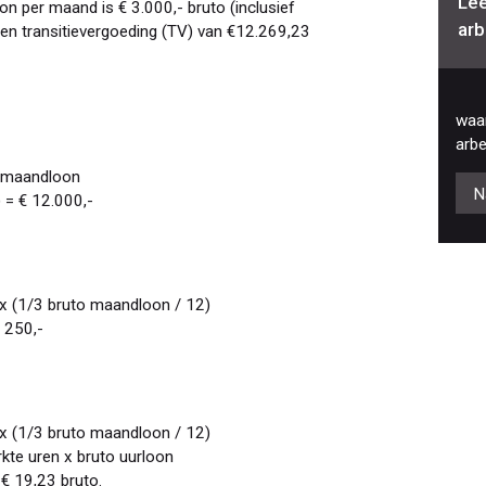
Lee
oon per maand is € 3.000,- bruto (inclusief
arb
en transitievergoeding (TV) van €12.269,23
waar
arbe
3 maandloon
N
) = € 12.000,-
 x (1/3 bruto maandloon / 12)
€ 250,-
 x (1/3 bruto maandloon / 12)
rkte uren x bruto uurloon
 € 19,23 bruto.