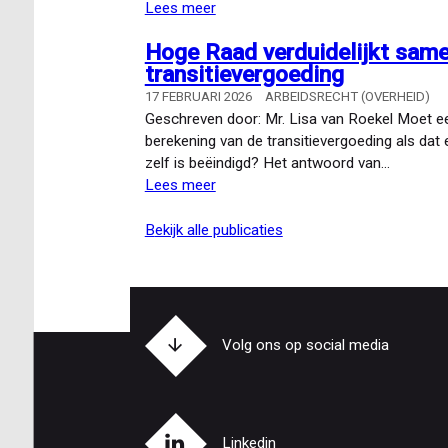
Lees meer
over
Wat
Hoge Raad verduidelijkt samen
verandert
transitievergoeding
er
in
17 FEBRUARI 2026
ARBEIDSRECHT (OVERHEID)
het
Geschreven door: Mr. Lisa van Roekel Moet ee
arbeidsrecht?
berekening van de transitievergoeding als da
Een
zelf is beëindigd? Het antwoord van…
overzicht
Lees meer
over
van
Hoge
komende
Raad
bekijk alle publicaties
wetgeving
verduidelijkt
samentellingsregel
bij
berekening
transitievergoeding
Volg ons op social media
Linkedin