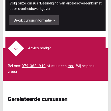
Volg onze cursus 'Beëindiging van arbeidsovereenkomst
door overheidswerkgever'.
Bekijk cursusinformatie >
Advies nodig?
Bel ons:
079-3631919
of stuur een
mail
. Wij helpen u
graag.
Gerelateerde cursussen