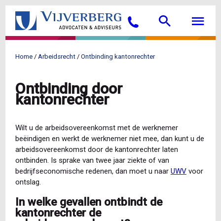
Overslaan
Searc
M
en
Bellen
naar
de
inhoud
Home
Arbeidsrecht
Ontbinding kantonrechter
gaan
Kruimelpad
Ontbinding door
kantonrechter
Wilt u de arbeidsovereenkomst met de werknemer
beëindigen en werkt de werknemer niet mee, dan kunt u de
arbeidsovereenkomst door de kantonrechter laten
ontbinden. Is sprake van twee jaar ziekte of van
bedrijfseconomische redenen, dan moet u naar
UWV
voor
ontslag.
In welke gevallen ontbindt de
kantonrechter de