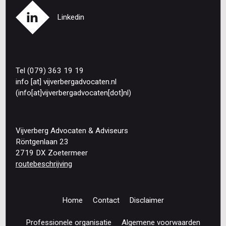
Linkedin
Tel (079) 363 19 19
info
[at]
vijverbergadvocaten
.
nl
(info[at]vijverbergadvocaten[dot]nl)
Vijverberg Advocaten & Adviseurs
Röntgenlaan 23
2719 DX Zoetermeer
routebeschrijving
Home
Contact
Disclaimer
Footer
navigation
Professionele organisatie
Algemene voorwaarden