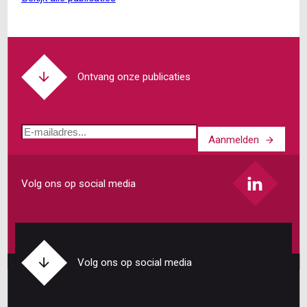
verduidelijkt
samentellingsregel
bij
berekening
transitievergoeding
Ontvang onze publicaties
E-
Aanmelden
mailadres
Volg ons op social media
Volg ons op social media