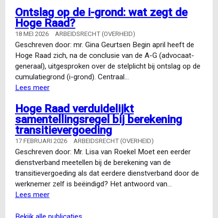
Ontslag op de i-grond: wat zegt de
Hoge Raad?
18 MEI 2026
ARBEIDSRECHT (OVERHEID)
Geschreven door: mr. Gina Geurtsen Begin april heeft de
Hoge Raad zich, na de conclusie van de A-G (advocaat-
generaal), uitgesproken over de stelplicht bij ontslag op de
cumulatiegrond (i-grond). Centraal…
Lees meer
over
Ontslag
Hoge Raad verduidelijkt
op
samentellingsregel bij berekening
de
transitievergoeding
i-
grond:
17 FEBRUARI 2026
ARBEIDSRECHT (OVERHEID)
wat
Geschreven door: Mr. Lisa van Roekel Moet een eerder
zegt
dienstverband meetellen bij de berekening van de
de
transitievergoeding als dat eerdere dienstverband door de
Hoge
werknemer zelf is beëindigd? Het antwoord van…
Raad?
Lees meer
over
Hoge
Raad
bekijk alle publicaties