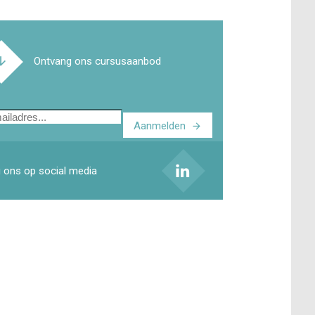
Ontvang ons cursusaanbod
Aanmelden
ladres
 ons op social media