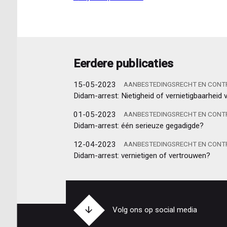
verlengen
van
de
opzegtermijn
kan
Eerdere publicaties
niet
zomaar
15-05-2023
AANBESTEDINGSRECHT EN CON
Didam-arrest: Nietigheid of vernietigbaarhei
01-05-2023
AANBESTEDINGSRECHT EN CON
Didam-arrest: één serieuze gegadigde?
12-04-2023
AANBESTEDINGSRECHT EN CON
Didam-arrest: vernietigen of vertrouwen?
Volg ons op social media