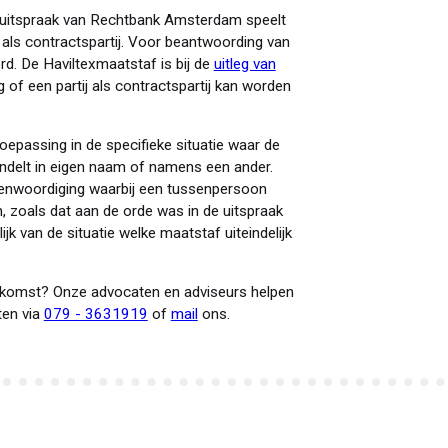
 de uitspraak van Rechtbank Amsterdam speelt
als contractspartij. Voor beantwoording van
d. De Haviltexmaatstaf is bij de
uitleg van
g of een partij als contractspartij kan worden
toepassing in de specifieke situatie waar de
delt in eigen naam of namens een ander.
genwoordiging waarbij een tussenpersoon
 zoals dat aan de orde was in de uitspraak
k van de situatie welke maatstaf uiteindelijk
enkomst? Onze advocaten en adviseurs helpen
ten via
079 - 3631919
of
mail
ons.