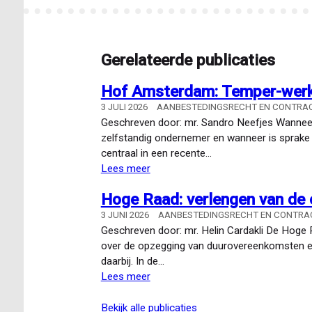
Gerelateerde publicaties
Hof Amsterdam: Temper-werke
3 JULI 2026
AANBESTEDINGSRECHT EN CONTRA
Geschreven door: mr. Sandro Neefjes Wanneer 
zelfstandig ondernemer en wanneer is sprake 
centraal in een recente…
Lees meer
over
Hof
Hoge Raad: verlengen van de 
Amsterdam:
Temper-
3 JUNI 2026
AANBESTEDINGSRECHT EN CONTR
werkers
Geschreven door: mr. Helin Cardakli De Hoge R
zijn
over de opzegging van duurovereenkomsten en de
uitzendkrachten
daarbij. In de…
Lees meer
over
Hoge
Raad:
bekijk alle publicaties