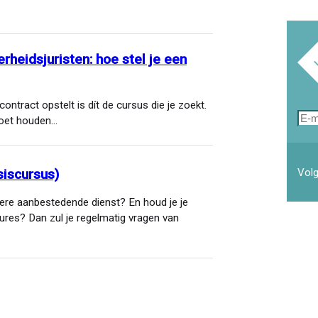
rheidsjuristen: hoe stel je een
contract opstelt is dít de cursus die je zoekt.
E-
moet houden…
mai
Volg
iscursus)
ere aanbestedende dienst? En houd je je
res? Dan zul je regelmatig vragen van