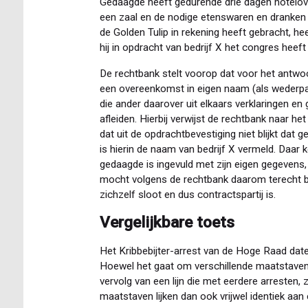
Gedaagde heeft gedurende drie dagen hotelov
een zaal en de nodige etenswaren en dranken 
de Golden Tulip in rekening heeft gebracht, he
hij in opdracht van bedrijf X het congres heef
De rechtbank stelt voorop dat voor het antwoo
een overeenkomst in eigen naam (als wederpart
die ander daarover uit elkaars verklaringen e
afleiden. Hierbij verwijst de rechtbank naar he
dat uit de opdrachtbevestiging niet blijkt da
is hierin de naam van bedrijf X vermeld. Daar 
gedaagde is ingevuld met zijn eigen gegevens
mocht volgens de rechtbank daarom terecht 
zichzelf sloot en dus contractspartij is.
Vergelijkbare toets
Het Kribbebijter-arrest van de Hoge Raad date
Hoewel het gaat om verschillende maatstaven,
vervolg van een lijn die met eerdere arresten, z
maatstaven lijken dan ook vrijwel identiek aan 