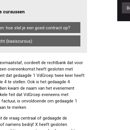
B
e cursussen
en: hoe stel je een goed contract op?
ht (basiscursus)
exmaatstaf, oordeelt de rechtbank dat voor
l een overeenkomst heeft gesloten met
 feit dat gedaagde 1 VdGroep twee keer heeft
4 te stellen. Ook is het gedaagde 4
endien kwam de naam van het evenement
kele feit dat VdGroep eveneens met
e factuur, is onvoldoende om gedaagde 1
 aan te merken.
t de vraag centraal of gedaagde de
of namens bedrijf X heeft gesloten.