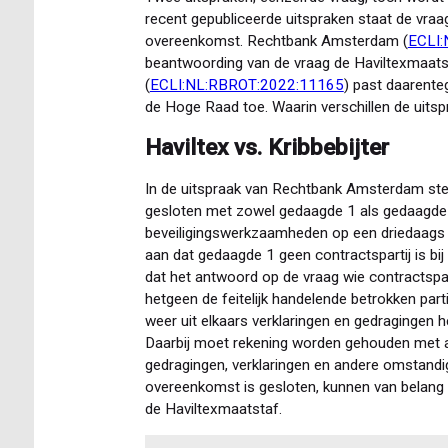
recent gepubliceerde uitspraken staat de vraag 
overeenkomst. Rechtbank Amsterdam (
ECLI
beantwoording van de vraag de Haviltexmaat
(
ECLI:NL:RBROT:2022:11165
) past daarenteg
de Hoge Raad toe. Waarin verschillen de uitsp
Haviltex vs. Kribbebijter
In de uitspraak van Rechtbank Amsterdam ste
gesloten met zowel gedaagde 1 als gedaagde 
beveiligingswerkzaamheden op een driedaags
aan dat gedaagde 1 geen contractspartij is bi
dat het antwoord op de vraag wie contractspart
hetgeen de feitelijk handelende betrokken part
weer uit elkaars verklaringen en gedragingen 
Daarbij moet rekening worden gehouden met a
gedragingen, verklaringen en andere omstand
overeenkomst is gesloten, kunnen van belang 
de Haviltexmaatstaf.