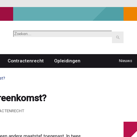
Zoeken
Contractenrecht
Opleidingen
Nieuws
Top
navigat
st?
vereenkomst?
RACTENRECHT
 een andere maatstaf toegepast. In twee