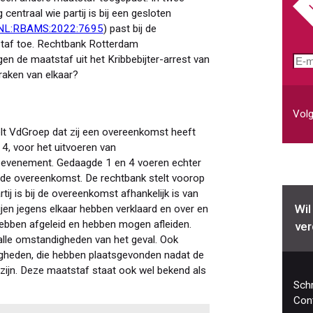
centraal wie partij is bij een gesloten
:NL:RBAMS:2022:7695
) past bij de
staf toe. Rechtbank Rotterdam
en de maatstaf uit het Kribbebijter-arrest van
E-
raken van elkaar?
mai
Volg
lt VdGroep dat zij een overeenkomst heeft
4, voor het uitvoeren van
 evenement. Gedaagde 1 en 4 voeren echter
j de overeenkomst. De rechtbank stelt voorop
ij is bij de overeenkomst afhankelijk is van
Wil
ijen jegens elkaar hebben verklaard en over en
hebben afgeleid en hebben mogen afleiden.
ver
lle omstandigheden van het geval. Ook
igheden, die hebben plaatsgevonden nadat de
zijn. Deze maatstaf staat ook wel bekend als
Schr
Cont