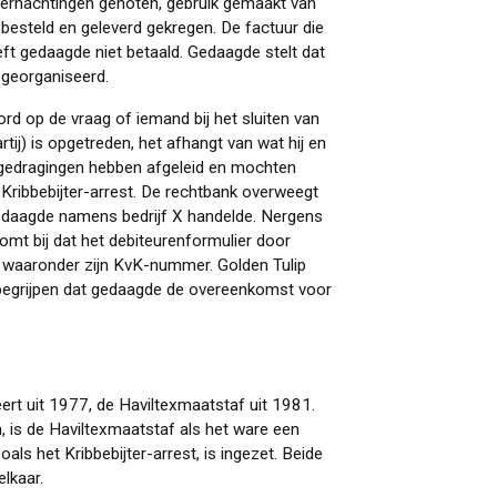
ernachtingen genoten, gebruik gemaakt van
besteld en geleverd gekregen. De factuur die
eft gedaagde niet betaald. Gedaagde stelt dat
t georganiseerd.
rd op de vraag of iemand bij het sluiten van
ij) is opgetreden, het afhangt van wat hij en
n gedragingen hebben afgeleid en mochten
t Kribbebijter-arrest. De rechtbank overweegt
t gedaagde namens bedrijf X handelde. Nergens
komt bij dat het debiteurenformulier door
, waaronder zijn KvK-nummer. Golden Tulip
begrijpen dat gedaagde de overeenkomst voor
ert uit 1977, de Haviltexmaatstaf uit 1981.
 is de Haviltexmaatstaf als het ware een
oals het Kribbebijter-arrest, is ingezet. Beide
elkaar.