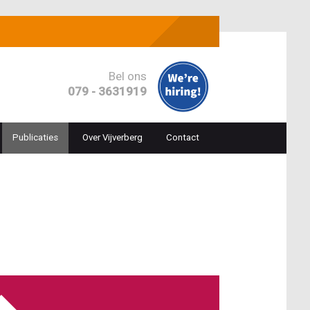
Bel ons
079 - 3631919
Publicaties
Over Vijverberg
Contact
ion