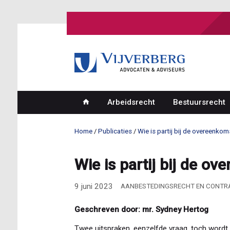
Overslaan
en
naar
de
inhoud
gaan
Arbeidsrecht
Bestuursrecht
Hoofdnavigatie
Home
Publicaties
Wie is partij bij de overeenkom
Kruimelpad
Wie is partij bij de o
9 juni 2023
AANBESTEDINGSRECHT EN CONT
Geschreven door: mr. Sydney Hertog
Twee uitspraken, eenzelfde vraag, toch wordt