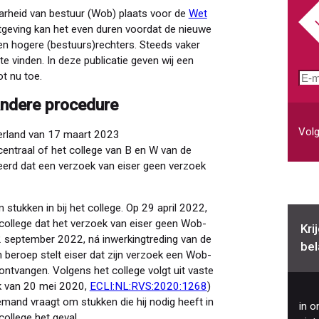
rheid van bestuur (Wob) plaats voor de
Wet
tgeving kan het even duren voordat de nieuwe
en hogere (bestuurs)rechters. Steeds vaker
e vinden. In deze publicatie geven wij een
t nu toe.
E-
mai
andere procedure
Volg
erland van 17 maart 2023
 centraal of het college van B en W van de
erd dat een verzoek van eiser geen verzoek
stukken in bij het college. Op 29 april 2022,
 college dat het verzoek van eiser geen Wob-
Kri
22 september 2022, ná inwerkingtreding van de
bel
 In beroep stelt eiser dat zijn verzoek een Wob-
 ontvangen. Volgens het college volgt uit vaste
aak van 20 mei 2020,
ECLI:NL:RVS:2020:1268
)
mand vraagt om stukken die hij nodig heeft in
in o
college het geval.