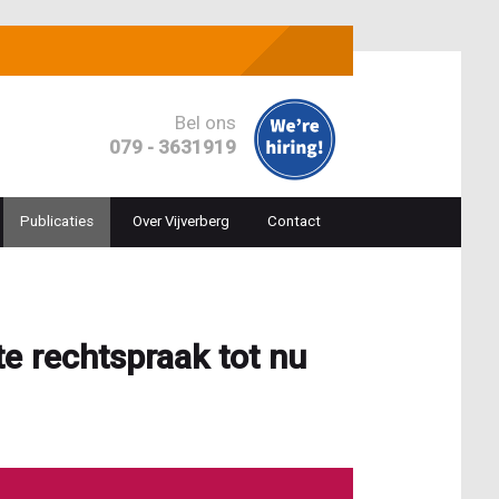
Bel ons
079 - 3631919
Publicaties
Over Vijverberg
Contact
ion
e rechtspraak tot nu