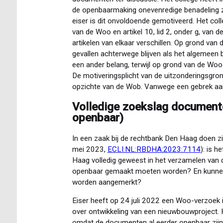
de openbaarmaking onevenredige benadeling 
eiser is dit onvoldoende gemotiveerd. Het college
van de Woo en artikel 10, lid 2, onder g, van 
artikelen van elkaar verschillen. Op grond van
gevallen achterwege blijven als het algemeen
een ander belang, terwijl op grond van de Woo 
De motiveringsplicht van de uitzonderingsgro
opzichte van de Wob. Vanwege een gebrek aan
Volledige zoekslag documente
openbaar)
In een zaak bij de rechtbank Den Haag doen z
mei 2023,
ECLI:NL:RBDHA:2023:7114
): is 
Haag volledig geweest in het verzamelen va
openbaar gemaakt moeten worden? En kunnen
worden aangemerkt?
Eiser heeft op 24 juli 2022 een Woo-verzoek 
over ontwikkeling van een nieuwbouwproject. 
omdat de documenten al eerder openbaar zijn