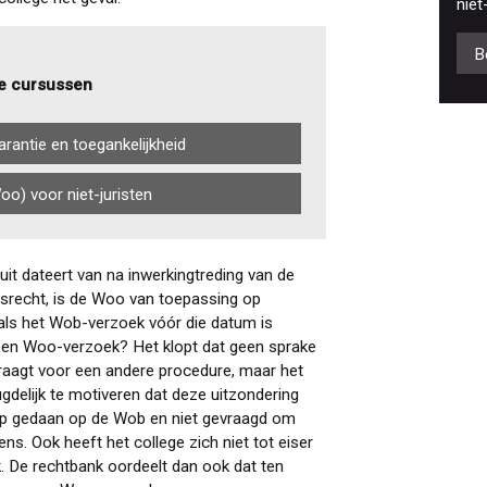
niet
B
e cursussen
rantie en toegankelijkheid
o) voor niet-juristen
uit dateert van na inwerkingtreding van de
srecht, is de Woo van toepassing op
 als het Wob-verzoek vóór die datum is
n een Woo-verzoek? Het klopt dat geen sprake
raagt voor een andere procedure, maar het
delijk te motiveren dat deze uitzondering
oep gedaan op de Wob en niet gevraagd om
ns. Ook heeft het college zich niet tot eiser
. De rechtbank oordeelt dan ook dat ten