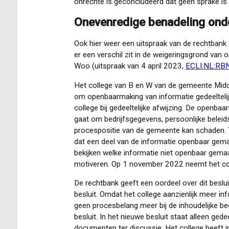
onrechte is geconcludeerd dat geen sprake i
Onevenredige benadeling on
Ook hier weer een uitspraak van de rechtbank 
er een verschil zit in de weigeringsgrond van
Woo (uitspraak van 4 april 2023,
ECLI:NL:RB
Het college van B en W van de gemeente Midd
om openbaarmaking van informatie gedeeltelijk 
college bij gedeeltelijke afwijzing. De openba
gaat om bedrijfsgegevens, persoonlijke beleid
procespositie van de gemeente kan schaden. Te
dat een deel van de informatie openbaar gema
bekijken welke informatie niet openbaar gemaa
motiveren. Op 1 november 2022 neemt het col
De rechtbank geeft een oordeel over dit beslui
besluit. Omdat het college aanzienlijk meer i
geen procesbelang meer bij de inhoudelijke be
besluit. In het nieuwe besluit staat alleen ge
documenten ter discussie. Het college heeft