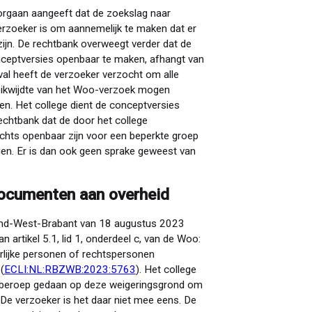
orgaan aangeeft dat de zoekslag naar
erzoeker is om aannemelijk te maken dat er
n. De rechtbank overweegt verder dat de
ceptversies openbaar te maken, afhangt van
val heeft de verzoeker verzocht om alle
 reikwijdte van het Woo-verzoek mogen
en. Het college dient de conceptversies
echtbank dat de door het college
chts openbaar zijn voor een beperkte groep
gen. Er is dan ook geen sprake geweest van
ocumenten aan overheid
land-West-Brabant van 18 augustus 2023
n artikel 5.1, lid 1, onderdeel c, van de Woo:
rlijke personen of rechtspersonen
(
ECLI:NL:RBZWB:2023:5763
). Het college
 beroep gedaan op deze weigeringsgrond om
De verzoeker is het daar niet mee eens. De