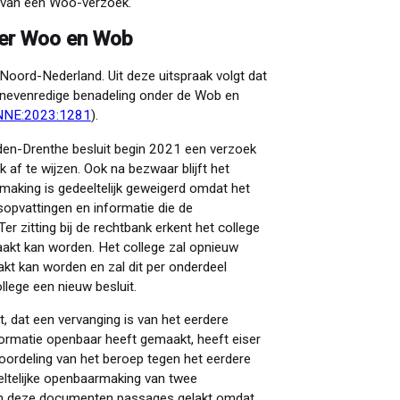
s van een Woo-verzoek.
der Woo en Wob
Noord-Nederland. Uit deze uitspraak volgt dat
 onevenredige benadeling onder de Wob en
NNE:2023:1281
).
en-Drenthe besluit begin 2021 een verzoek
af te wijzen. Ook na bezwaar blijft het
armaking is gedeeltelijk geweigerd omdat het
sopvattingen en informatie die de
r zitting bij de rechtbank erkent het college
akt kan worden. Het college zal opnieuw
kt kan worden en zal dit per onderdeel
lege een nieuw besluit.
t, dat een vervanging is van het eerdere
nformatie openbaar heeft gemaakt, heeft eiser
oordeling van het beroep tegen het eerdere
deeltelijke openbaarmaking van twee
 in deze documenten passages gelakt omdat