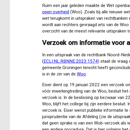
Ruim een jaar geleden maakte de Wet openbaa
open overheid
(Woo). Zoals bij alle nieuwe we
wet terugkomt in uitspraken van rechtbanken 
wordt aan rechters gevraagd iets van de Woo t
overzicht van de meest relevante uitspraken to
Verzoek om informatie voor 
In een uitspraak van de rechtbank Noord-Ned
(
ECLI:NL:RBNNE:2023:1574
) staat de vraag
gemeente Groningen terecht heeft geconclude
is in de zin van de
Woo
.
Eiser dient op 19 januari 2022 een verzoek om 
vóór inwerkingtreding van de Woo, besluit het
verzoek is. In de beslissing op bezwaar van 
Woo, blijft het college bij zijn eerdere besluit.
verzoek is. Eiser wenst publieke informatie te
jurisprudentie van de Afdeling (zie de uitspr
dat geen sprake is van een Wob-verzoek als ie
een andere procedure. Dat is hier volgens het 