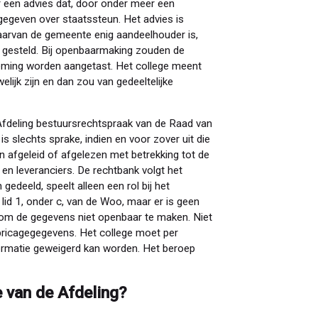
 een advies dat, door onder meer een
egeven over staatssteun. Het advies is
aarvan de gemeente enig aandeelhouder is,
g gesteld. Bij openbaarmaking zouden de
neming worden aangetast. Het college meent
lijk zijn en dan zou van gedeeltelijke
Afdeling bestuursrechtspraak van de Raad van
s slechts sprake, indien en voor zover uit die
fgeleid of afgelezen met betrekking tot de
en leveranciers. De rechtbank volgt het
 gedeeld, speelt alleen een rol bij het
 lid 1, onder c, van de Woo, maar er is geen
 om de gegevens niet openbaar te maken. Niet
fabricagegegevens. Het college moet per
ormatie geweigerd kan worden. Het beroep
e van de Afdeling?