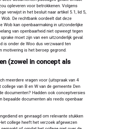
zou opleveren voor betrokkenen. Volgens
 verwijst in het besluit naar artikel 5.1, lid 5,
de Wob. De rechtbank oordeelt dat deze
 de Wob kan openbaarmaking in uitzonderlijke
 belang van openbaarheid niet opweegt tegen
sprake moet zijn van een uitzonderlijk geval.
nd is onder de Woo dus verzwaard ten
 motivering is het beroep gegrond.
n (zowel in concept als
ich meerdere vragen voor (uitspraak van 4
het college van B en W van de gemeente Den
n de documenten? Hadden ook conceptversies
 bepaalde documenten als reeds openbaar
ingediend en gevraagd om relevante stukken
Het college heeft het verzoek afgewezen
 gemaakt of omdat het college niet over de