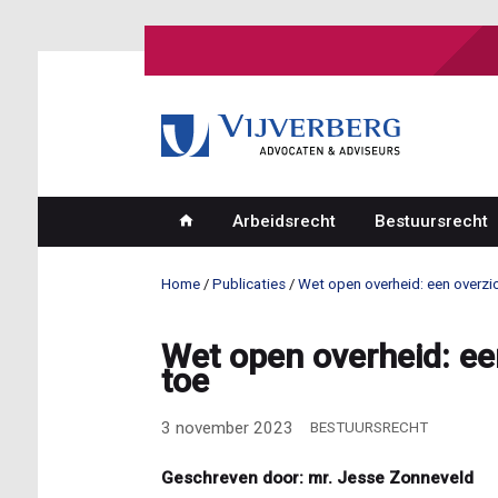
Overslaan
en
naar
de
inhoud
gaan
Arbeidsrecht
Bestuursrecht
Hoofdnavigatie
Home
Publicaties
Wet open overheid: een overzic
Kruimelpad
Wet open overheid: ee
toe
3 november 2023
BESTUURSRECHT
Geschreven door: mr. Jesse Zonneveld