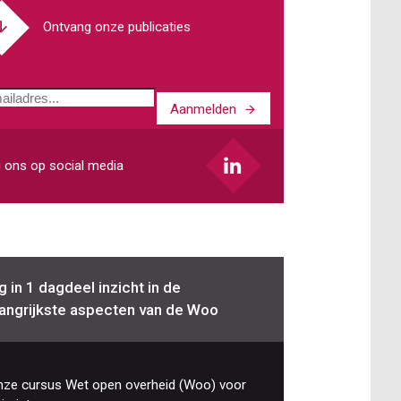
Ontvang onze publicaties
Aanmelden
ladres
 ons op social media
jg in 1 dagdeel inzicht in de
angrijkste aspecten van de Woo
nze cursus Wet open overheid (Woo) voor