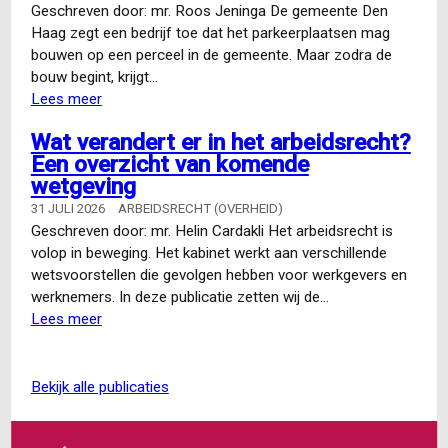
Geschreven door: mr. Roos Jeninga De gemeente Den
Haag zegt een bedrijf toe dat het parkeerplaatsen mag
bouwen op een perceel in de gemeente. Maar zodra de
bouw begint, krijgt…
Lees meer
over
Conclusie
Wat verandert er in het arbeidsrecht?
A-
Een overzicht van komende
G
wetgeving
Snijders:
dispositieschade
31 JULI 2026
ARBEIDSRECHT (OVERHEID)
en
Geschreven door: mr. Helin Cardakli Het arbeidsrecht is
de
volop in beweging. Het kabinet werkt aan verschillende
‘derde
wetsvoorstellen die gevolgen hebben voor werkgevers en
stap’
werknemers. In deze publicatie zetten wij de…
van
Lees meer
over
het
Wat
vertrouwensbeginsel
verandert
er
bekijk alle publicaties
in
het