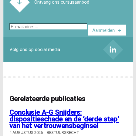
Ontvang ons cursusaanbod
E-
Aanmelden
mailadres
Volg ons op social media
Gerelateerde publicaties
Conclusie A-G Snijders:
dispositieschade en de ‘derde stap’
van het vertrouwensbeginsel
4 AUGUSTUS 2026
BESTUURSRECHT