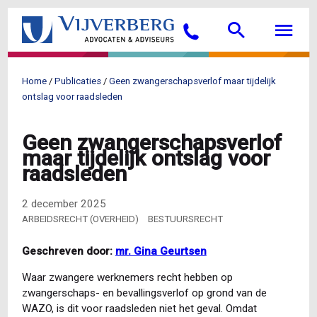
Overslaan
Searc
M
en
Bellen
naar
de
inhoud
Home
Publicaties
Geen zwangerschapsverlof maar tijdelijk
gaan
Kruimelpad
ontslag voor raadsleden
Geen zwangerschapsverlof
maar tijdelijk ontslag voor
raadsleden
2 december 2025
ARBEIDSRECHT (OVERHEID)
BESTUURSRECHT
Geschreven door:
mr. Gina Geurtsen
Waar zwangere werknemers recht hebben op
zwangerschaps- en bevallingsverlof op grond van de
WAZO, is dit voor raadsleden niet het geval. Omdat