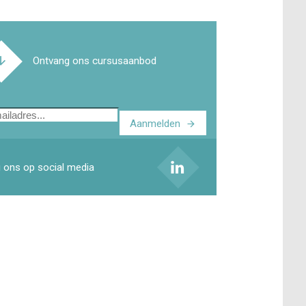
Ontvang ons cursusaanbod
Aanmelden
ladres
 ons op social media