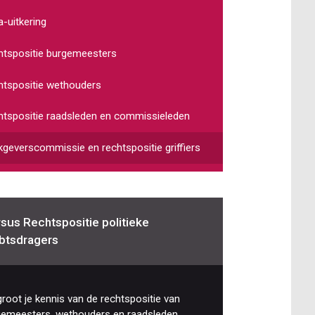
-uitkering
tspositie burgemeesters
tspositie wethouders
tspositie raadsleden en commissieleden
geverscommissie en rechtspositie griffiers
sus Rechtspositie politieke
btsdragers
root je kennis van de rechtspositie van
gemeesters, wethouders en raadsleden.