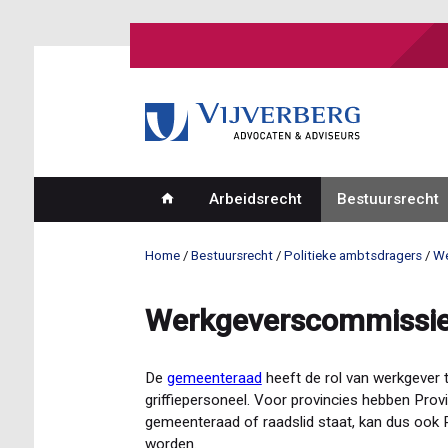
Overslaan
en
naar
de
inhoud
gaan
Arbeidsrecht
Bestuursrecht
Hoofdnavigatie
Home
Bestuursrecht
Politieke ambtsdragers
We
Kruimelpad
Werkgeverscommissie e
De
gemeenteraad
heeft de rol van werkgever t
griffiepersoneel. Voor provincies hebben Provi
gemeenteraad of raadslid staat, kan dus ook P
worden.