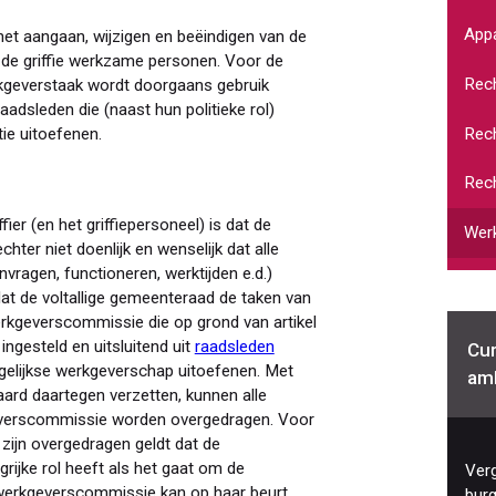
Appa
het aangaan, wijzigen en beëindigen van de
 de griffie werkzame personen. Voor de
Rech
erkgeverstaak wordt doorgaans gebruik
sleden die (naast hun politieke rol)
Rech
e uitoefenen.
Rech
ier (en het griffiepersoneel) is dat de
Werk
hter niet doenlijk en wenselijk dat alle
vragen, functioneren, werktijden e.d.)
t de voltallige gemeenteraad de taken van
erkgeverscommissie die op grond van artikel
gesteld en uitsluitend uit
raadsleden
Cur
elijkse werkgeverschap uitoefenen. Met
am
ard daartegen verzetten, kunnen alle
everscommissie worden overgedragen. Voor
ijn overgedragen geldt dat de
ijke rol heeft als het gaat om de
Verg
 werkgeverscommissie kan op haar beurt
bur