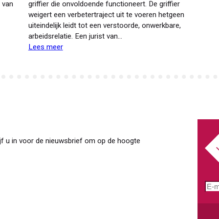
 van
griffier die onvoldoende functioneert. De griffier
weigert een verbetertraject uit te voeren hetgeen
uiteindelijk leidt tot een verstoorde, onwerkbare,
arbeidsrelatie. Een jurist van…
Lees meer
over
Werkgeverscommissie
zoekt
hulp
bij
disfunctioneren
en
ontslag
van
jf u in voor de nieuwsbrief om op de hoogte
griffier
E-
mai