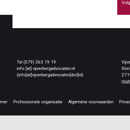
Volg
Tel (079) 363 19 19
Vijv
info
[at]
vijverbergadvocaten
.
nl
Rön
(info[at]vijverbergadvocaten[dot]nl)
271
rout
imer
Professionele organisatie
Algemene voorwaarden
Priva