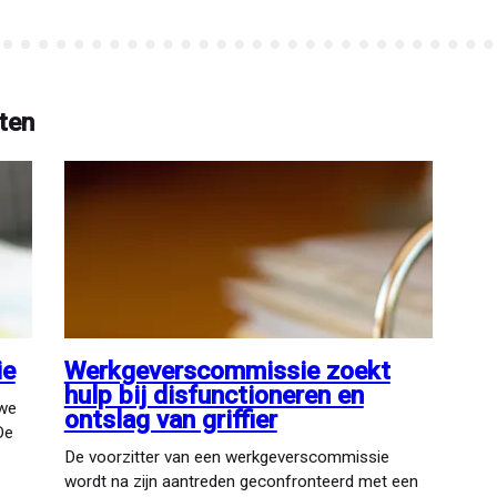
ten
ie
Werkgeverscommissie zoekt
hulp bij disfunctioneren en
uwe
ontslag van griffier
De
De voorzitter van een werkgeverscommissie
wordt na zijn aantreden geconfronteerd met een