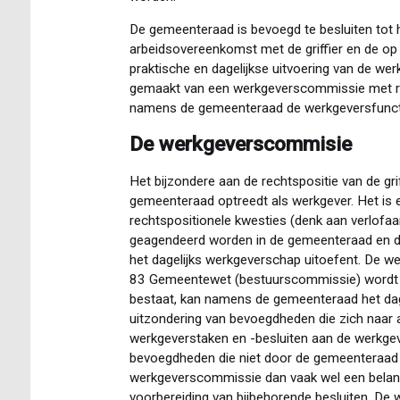
De gemeenteraad is bevoegd te besluiten tot 
arbeidsovereenkomst met de griffier en de op
praktische en dagelijkse uitvoering van de w
gemaakt van een werkgeverscommissie met raad
namens de gemeenteraad de werkgeversfuncti
De werkgeverscommisie
Het bijzondere aan de rechtspositie van de griff
gemeenteraad optreedt als werkgever. Het is ec
rechtspositionele kwesties (denk aan verlofaan
geagendeerd worden in de gemeenteraad en da
het dagelijks werkgeverschap uitoefent. De w
83 Gemeentewet (bestuurscommissie) wordt in
bestaat, kan namens de gemeenteraad het dag
uitzondering van bevoegdheden die zich naar a
werkgeverstaken en -besluiten aan de werkg
bevoegdheden die niet door de gemeenteraad z
werkgeverscommissie dan vaak wel een belangr
voorbereiding van bijbehorende besluiten. De