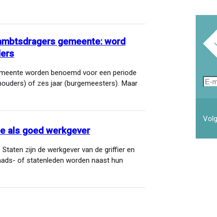
e ambtsdragers gemeente: word
ders
gemeente worden benoemd voor een periode
E-
thouders) of zes jaar (burgemeesters). Maar
mai
Volg
e als goed werkgever
taten zijn de werkgever van de griffier en
raads- of statenleden worden naast hun