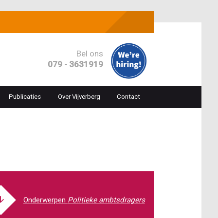
Bel ons
079 - 3631919
Publicaties
Over Vijverberg
Contact
ion
Politieke ambtsdragers