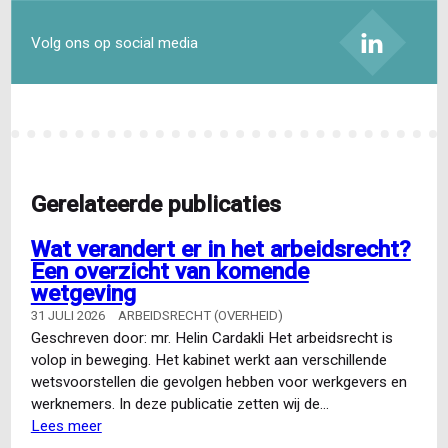
Volg ons op social media
Gerelateerde publicaties
Wat verandert er in het arbeidsrecht?
Een overzicht van komende
wetgeving
31 JULI 2026
ARBEIDSRECHT (OVERHEID)
Geschreven door: mr. Helin Cardakli Het arbeidsrecht is
volop in beweging. Het kabinet werkt aan verschillende
wetsvoorstellen die gevolgen hebben voor werkgevers en
werknemers. In deze publicatie zetten wij de…
Lees meer
over