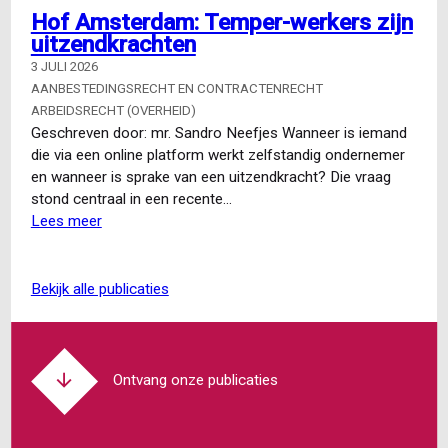
Wat
Hof Amsterdam: Temper-werkers zijn
verandert
uitzendkrachten
er
in
3 JULI 2026
het
AANBESTEDINGSRECHT EN CONTRACTENRECHT
arbeidsrecht?
ARBEIDSRECHT (OVERHEID)
Een
Geschreven door: mr. Sandro Neefjes Wanneer is iemand
overzicht
die via een online platform werkt zelfstandig ondernemer
van
en wanneer is sprake van een uitzendkracht? Die vraag
komende
stond centraal in een recente…
wetgeving
Lees meer
over
Hof
Amsterdam:
Temper-
bekijk alle publicaties
werkers
zijn
uitzendkrachten
Ontvang onze publicaties