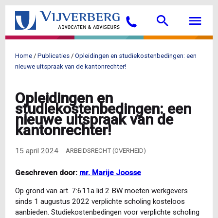
Overslaan
Searc
M
en
Bellen
naar
de
inhoud
Home
Publicaties
Opleidingen en studiekostenbedingen: een
gaan
Kruimelpad
nieuwe uitspraak van de kantonrechter!
Opleidingen en
studiekostenbedingen: een
nieuwe uitspraak van de
kantonrechter!
15 april 2024
ARBEIDSRECHT (OVERHEID)
Geschreven door:
mr. Marije Joosse
Op grond van art. 7:611a lid 2 BW moeten werkgevers
sinds 1 augustus 2022 verplichte scholing kosteloos
aanbieden. Studiekostenbedingen voor verplichte scholing