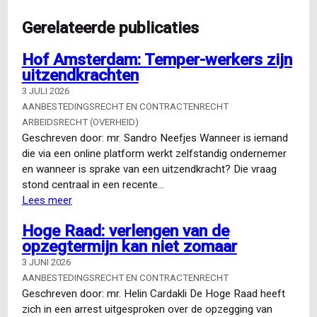
Gerelateerde publicaties
Hof Amsterdam: Temper-werkers zijn
uitzendkrachten
3 JULI 2026
AANBESTEDINGSRECHT EN CONTRACTENRECHT
ARBEIDSRECHT (OVERHEID)
Geschreven door: mr. Sandro Neefjes Wanneer is iemand
die via een online platform werkt zelfstandig ondernemer
en wanneer is sprake van een uitzendkracht? Die vraag
stond centraal in een recente…
Lees meer
over
Hof
Hoge Raad: verlengen van de
Amsterdam:
opzegtermijn kan niet zomaar
Temper-
werkers
3 JUNI 2026
zijn
AANBESTEDINGSRECHT EN CONTRACTENRECHT
uitzendkrachten
Geschreven door: mr. Helin Cardakli De Hoge Raad heeft
zich in een arrest uitgesproken over de opzegging van