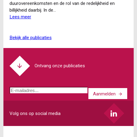
duurovereenkomsten en de rol van de redelijkheid en
billijkheid daarbij. In de…
Lees meer
over
Hoge
Raad:
verlengen
bekijk alle publicaties
van
de
opzegtermijn
kan
Ontvang onze publicaties
niet
zomaar
E-
Aanmelden
mailadres
Volg ons op social media