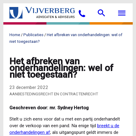
Overslaan
Searc
M
en
Bellen
naar
de
inhoud
Home
Publicaties
Het afbreken van onderhandelingen: wel of
gaan
Kruimelpad
niet toegestaan?
Het afbreken van
onderhandelingen: wel of
niet toegestaan?
23 december 2022
AANBESTEDINGSRECHT EN CONTRACTENRECHT
Geschreven door: mr. Sydney Hertog
Stelt u zich eens voor dat u met een partij onderhandelt
over de verkoop van een pand. Na enige tijd
breekt u de
onderhandelingen af
; als uitgangspunt geldt immers de