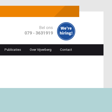
Bel ons
079 - 3631919
Publicaties
Over Vijverberg
Contact
ion