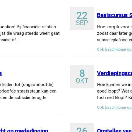
22
Basiscursus 
SEP
estion! Bij financiële relaties
Hoe zorg ik voor 
ijst die vraag steeds weer: gaat
zodat daar later 
bsidie of…
subsidieplafond 
Ook beschikbaar op
8
s
Verdiepingsc
OKT
n leiden tot (ongeoorloofde)
Hoe kunnen we ingr
oorloofde staatssteun kan een
goed loopt? Wat al
en de subsidie terug te
toch niet klopt? 
Ook beschikbaar op
26
cht op mededinging
Opstellen van