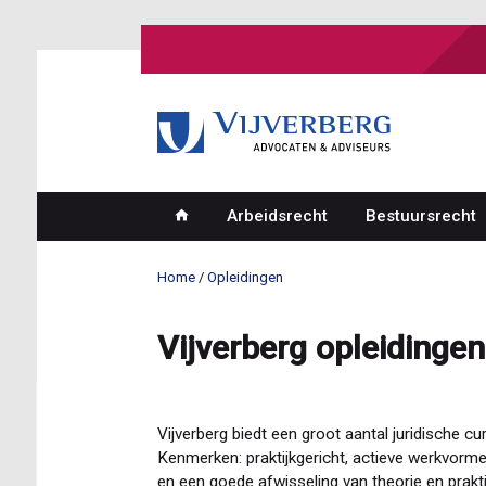
Overslaan
en
naar
de
inhoud
gaan
Arbeidsrecht
Bestuursrecht
Hoofdnavigatie
Home
Opleidingen
Kruimelpad
Vijverberg opleidinge
Vijverberg biedt een groot aantal juridische c
Kenmerken: praktijkgericht, actieve werkvorme
en een goede afwisseling van theorie en prakti