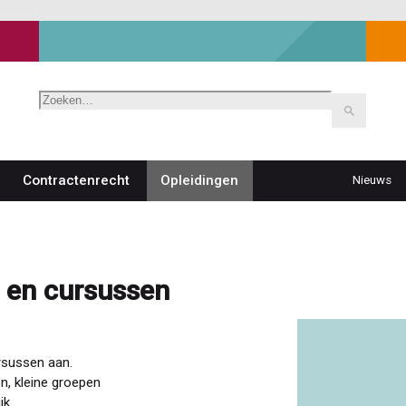
Zoeken
Contractenrecht
Opleidingen
Nieuws
Top
navigat
n en cursussen
ursussen aan.
n, kleine groepen
jk.