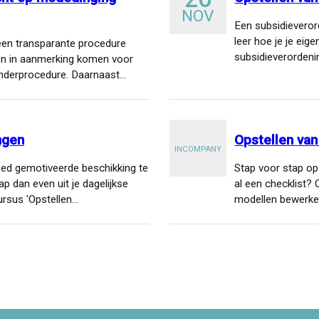
NOV
Een subsidievero
leer hoe je je eige
 een transparante procedure
subsidieverordeni
gen in aanmerking komen voor
tenderprocedure. Daarnaast…
ngen
Opstellen van
INCOMPANY
goed gemotiveerde beschikking te
Stap voor stap op
p dan even uit je dagelijkse
al een checklist?
rsus 'Opstellen…
modellen bewerke