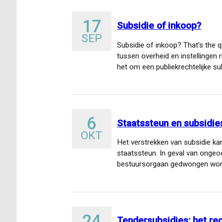
17
Subsidie of inkoop?
SEP
Subsidie of inkoop? That's the qu
tussen overheid en instellingen r
het om een publiekrechtelijke su
6
Staatssteun en subsidie
OKT
Het verstrekken van subsidie ka
staatssteun. In geval van onge
bestuursorgaan gedwongen word
vorderen. Voordat…
24
Tendersubsidies: het re