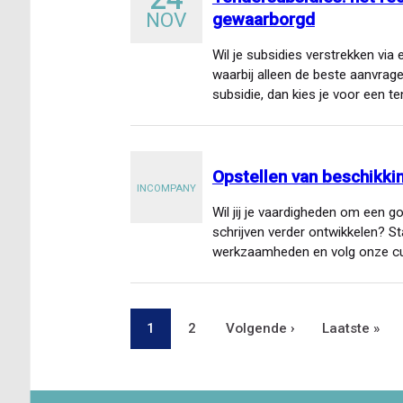
NOV
gewaarborgd
Wil je subsidies verstrekken via
waarbij alleen de beste aanvra
subsidie, dan kies je voor een 
Opstellen van beschikki
INCOMPANY
Wil jij je vaardigheden om een 
schrijven verder ontwikkelen? Sta
werkzaamheden en volg onze cu
Pagina
1
Pagina
2
Volgende
Volgende ›
Laatste
Laatste »
Paginering
pagina
pagina