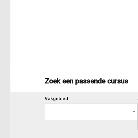
Zoek een passende cursus
Skip
Vakgebied
to
view
results