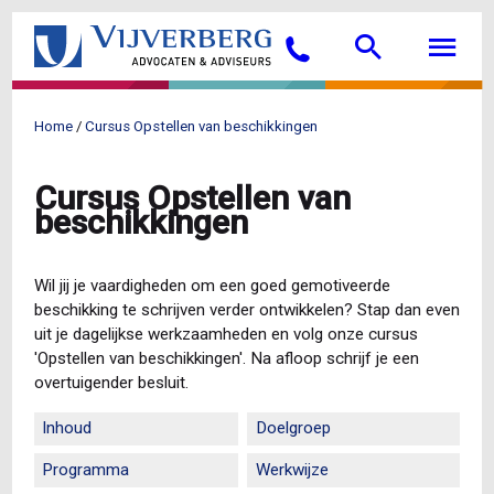
Overslaan
Searc
M
en
Bellen
naar
de
inhoud
Home
Cursus Opstellen van beschikkingen
gaan
Kruimelpad
Cursus Opstellen van
beschikkingen
Wil jij je vaardigheden om een goed gemotiveerde
beschikking te schrijven verder ontwikkelen? Stap dan even
uit je dagelijkse werkzaamheden en volg onze cursus
'Opstellen van beschikkingen'. Na afloop schrijf je een
overtuigender besluit.
Inhoud
Doelgroep
Programma
Werkwijze