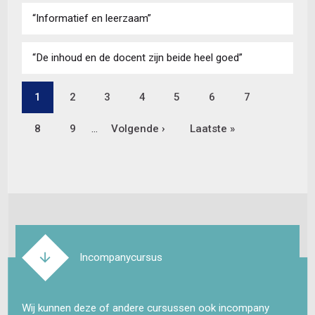
“Informatief en leerzaam”
“De inhoud en de docent zijn beide heel goed”
Pagina
1
Pagina
2
Pagina
3
Pagina
4
Pagina
5
Pagina
6
Pagina
7
Paginering
Pagina
8
Pagina
9
…
Volgende
Volgende ›
Laatste
Laatste »
pagina
pagina
Incompanycursus
Wij kunnen deze of andere cursussen ook incompany