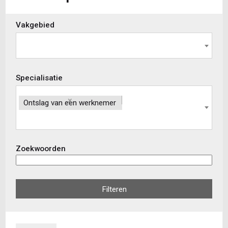
Skip
Vakgebied
to
view
results
Specialisatie
×
Ontslag van een werknemer
Zoekwoorden
Filteren