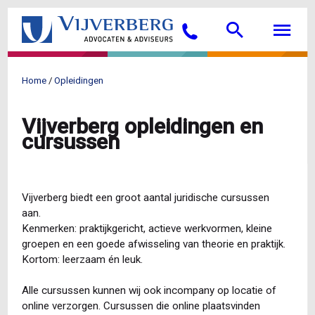
Overslaan
Searc
M
en
Bellen
naar
de
inhoud
Home
Opleidingen
gaan
Kruimelpad
Vijverberg opleidingen en
cursussen
Vijverberg biedt een groot aantal juridische cursussen
aan.
Kenmerken: praktijkgericht, actieve werkvormen, kleine
groepen en een goede afwisseling van theorie en praktijk.
Kortom: leerzaam én leuk.
Alle cursussen kunnen wij ook incompany op locatie of
online verzorgen. Cursussen die online plaatsvinden