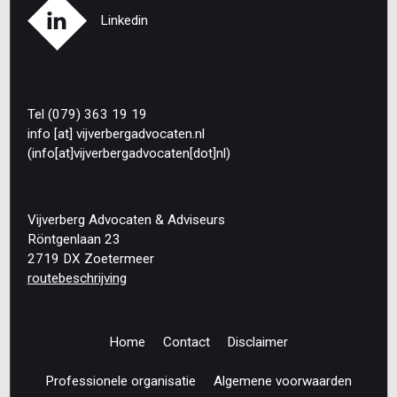
Linkedin
Tel (079) 363 19 19
info
[at]
vijverbergadvocaten
.
nl
(info[at]vijverbergadvocaten[dot]nl)
Vijverberg Advocaten & Adviseurs
Röntgenlaan 23
2719 DX Zoetermeer
routebeschrijving
Home
Contact
Disclaimer
Footer
navigation
Professionele organisatie
Algemene voorwaarden