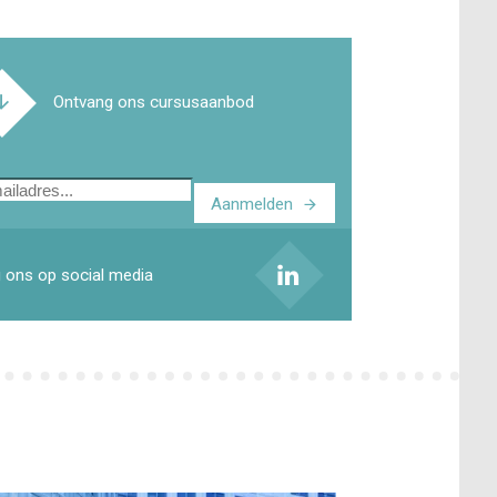
Ontvang ons cursusaanbod
Aanmelden
ladres
 ons op social media