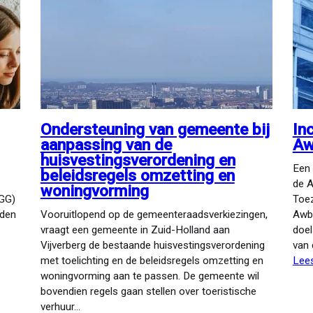
Ondersteuning van gemeente bij
In
aanpassing van de
Aw
huisvestingsverordening en
Een 
beleidsregels omzetting en
de A
woningvorming
GG)
Toez
iden
Vooruitlopend op de gemeenteraadsverkiezingen,
Awb 
vraagt een gemeente in Zuid-Holland aan
doel
Vijverberg de bestaande huisvestingsverordening
van
met toelichting en de beleidsregels omzetting en
Lee
woningvorming aan te passen. De gemeente wil
bovendien regels gaan stellen over toeristische
verhuur…