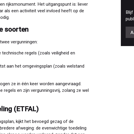
en rijksmonument. Het uitgangspunt is: liever
als een activiteit veel invloed heeft op de
Blij
odig.
publ
e soorten
A
twee vergunningen:
 technische regels (zoals veiligheid en
etst aan het omgevingsplan (zoals welstand
mogen ze in één keer worden aangevraagd.
regels en zijn vergunningsvrij, zolang ze wel
ling (ETFAL)
gsplan, kijkt het bevoegd gezag of de
n bredere afweging: de evenwichtige toedeling