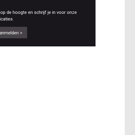
f op de hoogte en schrijf je in voor onze
icaties.
anmelden >