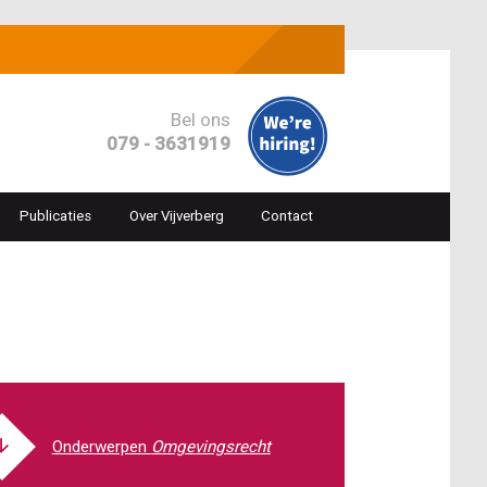
Bel ons
079 - 3631919
Publicaties
Over Vijverberg
Contact
ion
Omgevingsrecht