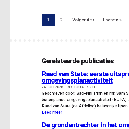
bezwaarprocedure
omgevingsdienst
Pagina
1
Pagina
2
Volgende
Volgende ›
Laatste
Laatste »
Paginering
pagina
pagina
Gerelateerde publicaties
Raad van State: eerste uitspr
omgevingsplanactiviteit
24 JULI 2026
BESTUURSRECHT
Geschreven door: Bao-Nhi Trinh en mr. Sam St
buitenplanse omgevingsplanactiviteit (BOPA) 
Raad van State (de Afdeling) belangrijke lijnen
Lees meer
over
Raad
De grondentrechter in het om
van