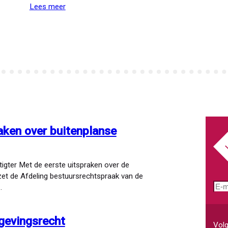
Lees meer
over
Ondersteuning
van
gemeente
bij
aanpassing
van
de
huisvestingsverordening
en
beleidsregels
aken over buitenplanse
omzetting
en
woningvorming
igter Met de eerste uitspraken over de
zet de Afdeling bestuursrechtspraak van de
E-
…
mai
gevingsrecht
Volg