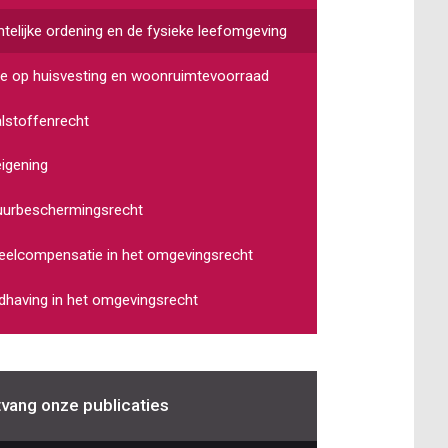
telijke ordening en de fysieke leefomgeving
e op huisvesting en woonruimtevoorraad
lstoffenrecht
igening
uurbeschermingsrecht
elcompensatie in het omgevingsrecht
having in het omgevingsrecht
vang onze publicaties