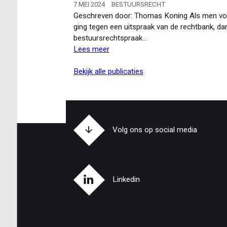
State:
7 MEI 2024
BESTUURSRECHT
eerste
Geschreven door: Thomas Koning Als men voor
uitspraken
ging tegen een uitspraak van de rechtbank, dan 
over
bestuursrechtspraak…
buitenplanse
Lees meer
over
omgevingsplanactiviteit
De
grondentrechter
bekijk alle publicaties
in
het
omgevingsrecht
Volg ons op social media
Linkedin