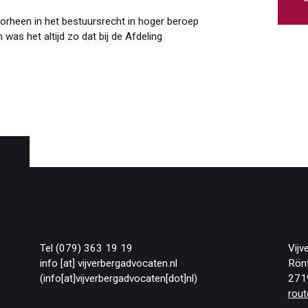
heen in het bestuursrecht in hoger beroep
was het altijd zo dat bij de Afdeling
Tel (079) 363 19 19
Vijv
info
[at]
vijverbergadvocaten
.
nl
Rön
(info[at]vijverbergadvocaten[dot]nl)
271
rout