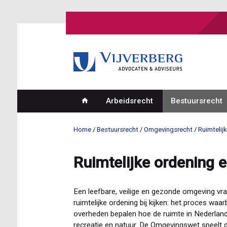
Overslaan
en
naar
de
inhoud
gaan
Arbeidsrecht
Bestuursrecht
Hoofdnavigatie
Home
Bestuursrecht
Omgevingsrecht
Ruimtelij
Kruimelpad
Ruimtelijke ordening 
Een leefbare, veilige en gezonde omgeving vr
ruimtelijke ordening bij kijken: het proces waa
overheden bepalen hoe de ruimte in Nederland
recreatie en natuur. De Omgevingswet speelt da