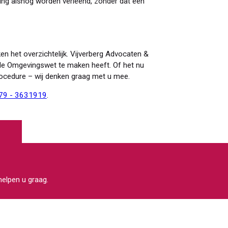
ning alsnog worden verleend, zonder dat een
n het overzichtelijk. Vijverberg Advocaten &
 de Omgevingswet te maken heeft. Of het nu
ocedure – wij denken graag met u mee.
79 - 3631919
.
 helpen u graag.