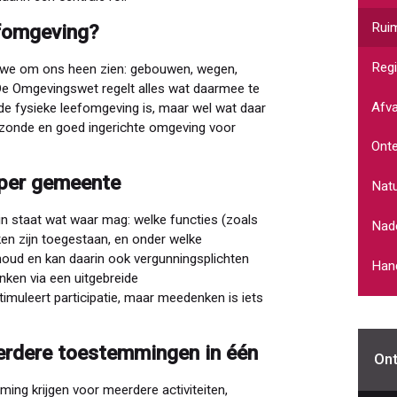
Ruim
efomgeving?
Regi
t we om ons heen zien: gebouwen, wegen,
. De Omgevingswet regelt alles wat daarmee te
Afva
 de fysieke leefomgeving is, maar wel wat daar
, gezonde en goed ingerichte omgeving voor
Onte
 per gemeente
Nat
n staat wat waar mag: welke functies (zoals
Nade
ken zijn toegestaan, en onder welke
oud en kan daarin ook vergunningsplichten
Hand
ken via een uitgebreide
muleert participatie, maar meedenken is iets
rdere toestemmingen in één
Ont
ng krijgen voor meerdere activiteiten,