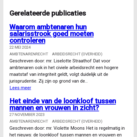
Gerelateerde publicaties
Waarom ambtenaren hun
salarisstrook goed moeten
controleren
22 MEI 2024
AMBTENARENRECHT
ARBEIDSRECHT (OVERHEID)
Geschreven door: mr. Liselotte Straathof Dat voor
ambtenaren ook in het civiele arbeidsrecht een hogere
maatstaf van integriteit geldt, volgt duidelijk uit de
jurisprudentie. Zij zijn op grond van de…
Lees meer
over
Waarom
Het einde van de loonkloof tussen
ambtenaren
mannen en vrouwen in zicht?
hun
salarisstrook
27 NOVEMBER 2023
goed
AMBTENARENRECHT
ARBEIDSRECHT (OVERHEID)
moeten
Geschreven door: mr. Violette Moons Het is regelmatig in
controleren
het nieuws: de loonkloof tussen mannen en vrouwen en