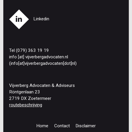
Linkedin
Tel (079) 363 19 19
info
[at]
vijverbergadvocaten
.
nl
(info[at]vijverbergadvocaten[dot]nl)
Vijverberg Advocaten & Adviseurs
Röntgenlaan 23
2719 DX Zoetermeer
routebeschrijving
Home
Contact
Disclaimer
Footer