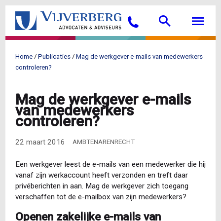
Overslaan
Searc
M
en
Bellen
naar
de
inhoud
Home
Publicaties
Mag de werkgever e-mails van medewerkers
gaan
Kruimelpad
controleren?
Mag de werkgever e-mails
van medewerkers
controleren?
22 maart 2016
AMBTENARENRECHT
Een werkgever leest de e-mails van een medewerker die hij
vanaf zijn werkaccount heeft verzonden en treft daar
privéberichten in aan. Mag de werkgever zich toegang
verschaffen tot de e-mailbox van zijn medewerkers?
Openen zakelijke e-mails van