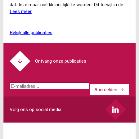
dat deze maar niet kleiner lijkt te worden. Dit terwijl in de…
Lees meer
over
Het
einde
van
bekijk alle publicaties
de
loonkloof
tussen
mannen
Ontvang onze publicaties
en
vrouwen
in
E-
zicht?
Aanmelden
mailadres
Volg ons op social media