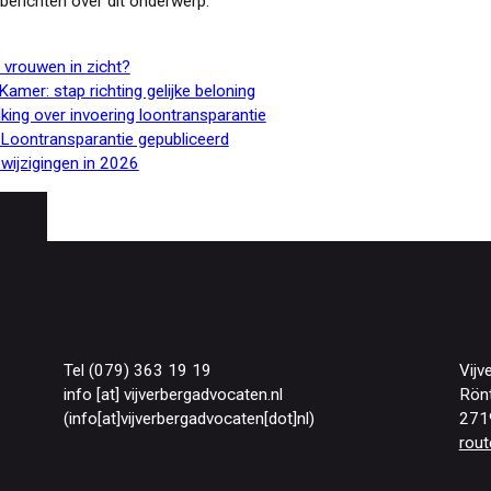
berichten over dit onderwerp.
 vrouwen in zicht?
mer: stap richting gelijke beloning
ing over invoering loontransparantie
n Loontransparantie gepubliceerd
e wijzigingen in 2026
Tel (079) 363 19 19
Vijv
info
[at]
vijverbergadvocaten
.
nl
Rön
(info[at]vijverbergadvocaten[dot]nl)
271
rout