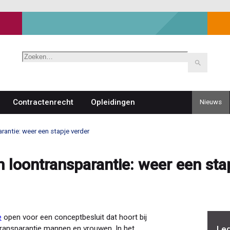
Zoeken
Contractenrecht
Opleidingen
Nieuws
Top
navigat
rantie: weer een stapje verder
n loontransparantie: weer een sta
e
open voor een conceptbesluit dat hoort bij
Leg
transparantie mannen en vrouwen. In het