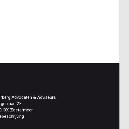
erberg Advocaten & Adviseurs
tgenlaan 23
9 DX Zoetermeer
ebeschrijving