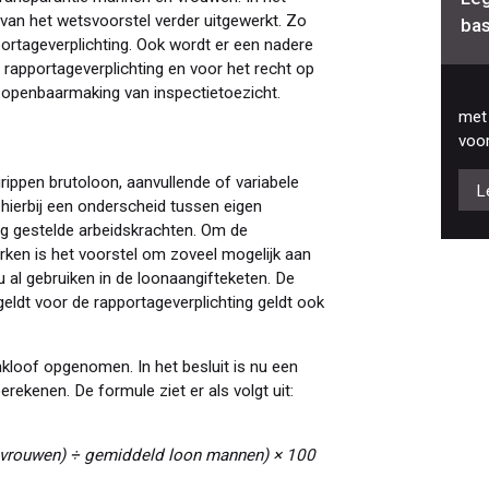
van het wetsvoorstel verder uitgewerkt. Zo
bas
ortageverplichting. Ook wordt er een nadere
rapportageverplichting en voor het recht op
e openbaarmaking van inspectietoezicht.
met 
voor
ippen brutoloon, aanvullende of variabele
L
hierbij een onderscheid tussen eigen
ing gestelde arbeidskrachten. Om de
rken is het voorstel om zoveel mogelijk aan
 al gebruiken in de loonaangifteketen. De
geldt voor de rapportageverplichting geldt ook
onkloof opgenomen. In het besluit is nu een
ekenen. De formule ziet er als volgt uit:
 vrouwen) ÷ gemiddeld loon mannen) × 100