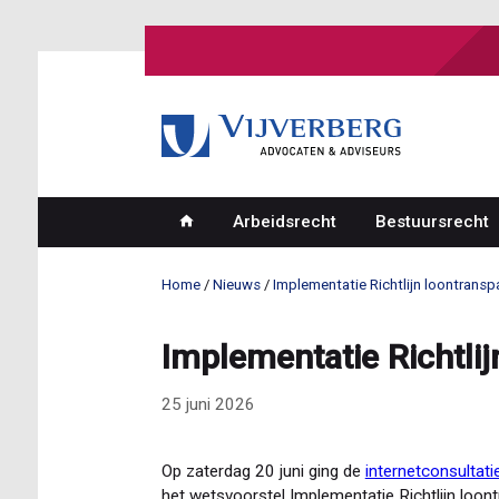
Overslaan
en
naar
de
inhoud
gaan
Arbeidsrecht
Bestuursrecht
Hoofdnavigatie
Home
Nieuws
Implementatie Richtlijn loontranspa
Kruimelpad
Implementatie Richtlij
25 juni 2026
Op zaterdag 20 juni ging de
internetconsultati
het wetsvoorstel Implementatie Richtlijn loon