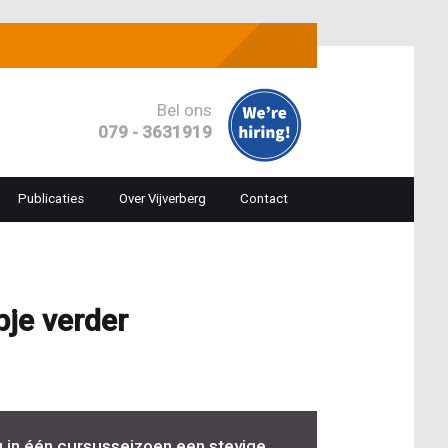
Bel ons
079 - 3631919
Publicaties
Over Vijverberg
Contact
ion
pje verder
 in één cursusseizoen een stevige