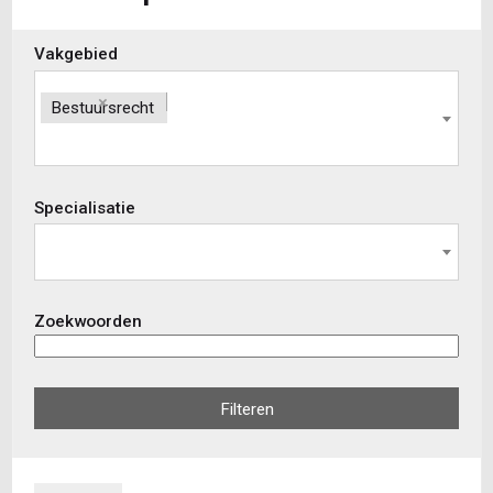
Skip
Vakgebied
to
view
×
Bestuursrecht
results
Specialisatie
Zoekwoorden
Filteren