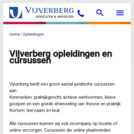
Overslaan
Searc
M
en
Bellen
naar
de
inhoud
Home
Opleidingen
gaan
Kruimelpad
Vijverberg opleidingen en
cursussen
Vijverberg biedt een groot aantal juridische cursussen
aan.
Kenmerken: praktijkgericht, actieve werkvormen, kleine
groepen en een goede afwisseling van theorie en praktijk.
Kortom: leerzaam én leuk.
Alle cursussen kunnen wij ook incompany op locatie of
online verzorgen. Cursussen die online plaatsvinden