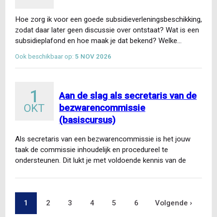
Hoe zorg ik voor een goede subsidieverleningsbeschikking,
zodat daar later geen discussie over ontstaat? Wat is een
subsidieplafond en hoe maak je dat bekend? Welke…
Ook beschikbaar op:
5 NOV 2026
1
Aan de slag als secretaris van de
OKT
bezwarencommissie
(basiscursus)
Als secretaris van een bezwarencommissie is het jouw
taak de commissie inhoudelijk en procedureel te
ondersteunen. Dit lukt je met voldoende kennis van de
Algemene…
Pagina
1
Pagina
2
Pagina
3
Pagina
4
Pagina
5
Pagina
6
Volgende
Volgende ›
Paginering