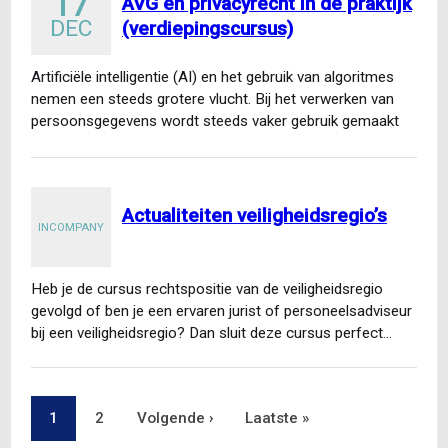
17
AVG en privacyrecht in de praktijk
DEC
(verdiepingscursus)
Artificiële intelligentie (AI) en het gebruik van algoritmes
nemen een steeds grotere vlucht. Bij het verwerken van
persoonsgegevens wordt steeds vaker gebruik gemaakt
van AI…
Actualiteiten veiligheidsregio’s
INCOMPANY
Heb je de cursus rechtspositie van de veiligheidsregio
gevolgd of ben je een ervaren jurist of personeelsadviseur
bij een veiligheidsregio? Dan sluit deze cursus perfect…
Pagina
1
Pagina
2
Volgende
Volgende ›
Laatste
Laatste »
Paginering