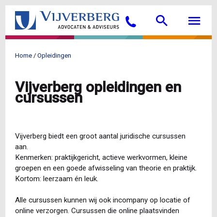
Overslaan
Searc
M
en
Bellen
naar
de
inhoud
Home
Opleidingen
gaan
Kruimelpad
Vijverberg opleidingen en
cursussen
Vijverberg biedt een groot aantal juridische cursussen
aan.
Kenmerken: praktijkgericht, actieve werkvormen, kleine
groepen en een goede afwisseling van theorie en praktijk.
Kortom: leerzaam én leuk.
Alle cursussen kunnen wij ook incompany op locatie of
online verzorgen. Cursussen die online plaatsvinden