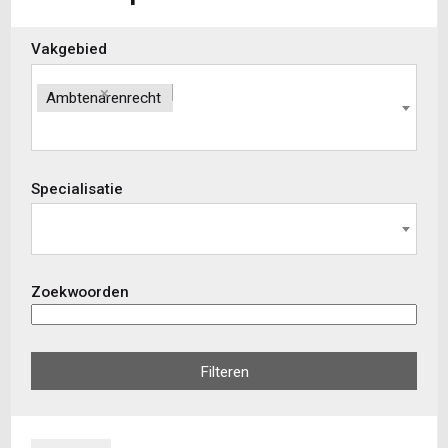
Skip
Vakgebied
to
view
×
Ambtenarenrecht
results
Specialisatie
Zoekwoorden
Filteren