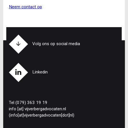
Neem contact op
Volg ons op social media
Linkedin
Tel (079) 363 19 19
info
[at]
vijverbergadvocaten
.
nl
(info[at]vijverbergadvocaten[dot]nl)