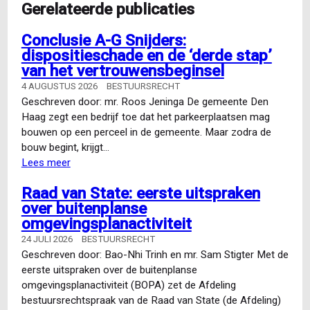
Gerelateerde publicaties
Conclusie A-G Snijders:
dispositieschade en de ‘derde stap’
van het vertrouwensbeginsel
4 AUGUSTUS 2026
BESTUURSRECHT
Geschreven door: mr. Roos Jeninga De gemeente Den
Haag zegt een bedrijf toe dat het parkeerplaatsen mag
bouwen op een perceel in de gemeente. Maar zodra de
bouw begint, krijgt…
Lees meer
over
Conclusie
Raad van State: eerste uitspraken
A-
over buitenplanse
G
omgevingsplanactiviteit
Snijders:
dispositieschade
24 JULI 2026
BESTUURSRECHT
en
Geschreven door: Bao-Nhi Trinh en mr. Sam Stigter Met de
de
eerste uitspraken over de buitenplanse
‘derde
omgevingsplanactiviteit (BOPA) zet de Afdeling
stap’
bestuursrechtspraak van de Raad van State (de Afdeling)