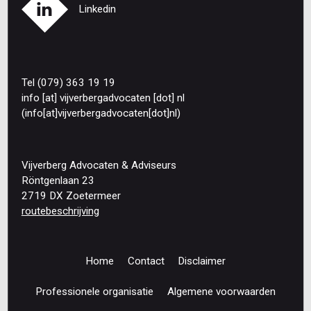
Linkedin
Tel (079) 363 19 19
info
[at]
vijverbergadvocaten
[dot]
nl
(info[at]vijverbergadvocaten[dot]nl)
Vijverberg Advocaten & Adviseurs
Röntgenlaan 23
2719 DX Zoetermeer
routebeschrijving
Home
Contact
Disclaimer
Footer
navigation
Professionele organisatie
Algemene voorwaarden