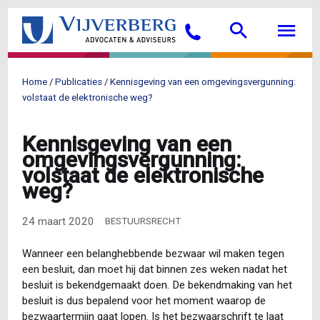
Overslaan
Searc
M
en
Bellen
naar
de
inhoud
Home
Publicaties
Kennisgeving van een omgevingsvergunning:
gaan
Kruimelpad
volstaat de elektronische weg?
Kennisgeving van een
omgevingsvergunning:
volstaat de elektronische
weg?
24 maart 2020
BESTUURSRECHT
Wanneer een belanghebbende bezwaar wil maken tegen
een besluit, dan moet hij dat binnen zes weken nadat het
besluit is bekendgemaakt doen. De bekendmaking van het
besluit is dus bepalend voor het moment waarop de
bezwaartermijn gaat lopen. Is het bezwaarschrift te laat