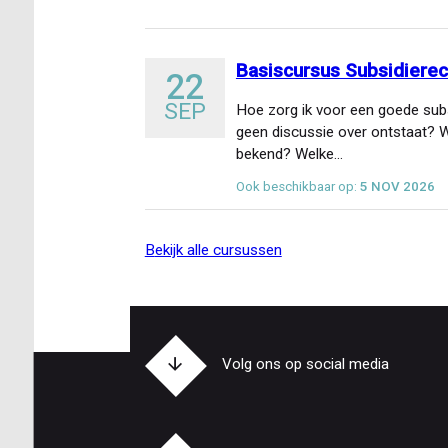
Basiscursus Subsidierec
22
SEP
Hoe zorg ik voor een goede subs
geen discussie over ontstaat? W
bekend? Welke…
Ook beschikbaar op:
5 NOV 2026
bekijk alle cursussen
Volg ons op social media