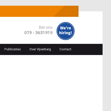
Bel ons
079 - 3631919
Publicaties
Over Vijverberg
Contact
ion