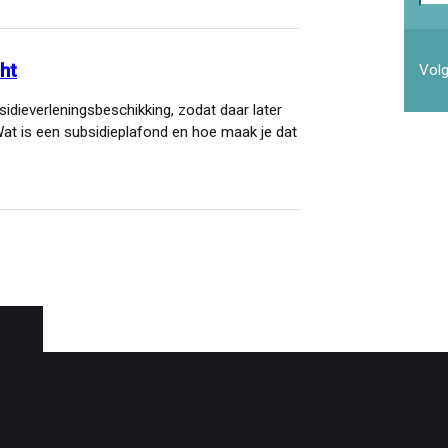
mai
ht
Volg
idieverleningsbeschikking, zodat daar later
at is een subsidieplafond en hoe maak je dat