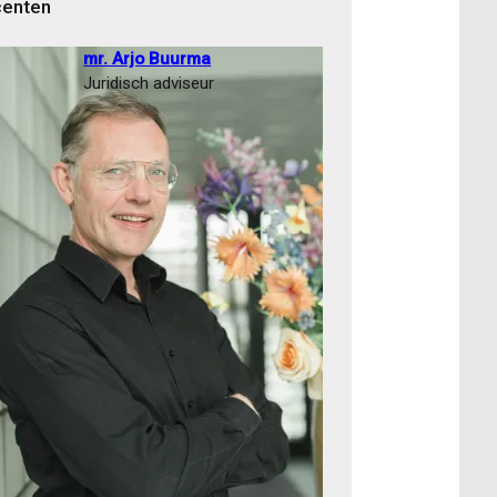
enten
mr. Arjo Buurma
Juridisch adviseur