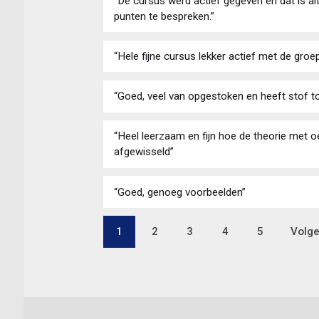
“De cursus werd actief gegeven en dat is al
punten te bespreken.”
“Hele fijne cursus lekker actief met de groe
“Goed, veel van opgestoken en heeft stof t
“Heel leerzaam en fijn hoe de theorie met 
afgewisseld”
“Goed, genoeg voorbeelden”
Pagina
1
Pagina
2
Pagina
3
Pagina
4
Pagina
5
Volg
Volge
Paginering
pagi