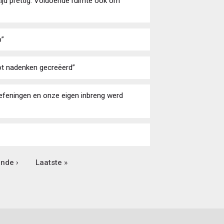
tijd prettig. Voldoende ruimte ook om
p”
ot nadenken gecreëerd”
oefeningen en onze eigen inbreng werd
ende
nde ›
Laatste
Laatste »
na
pagina