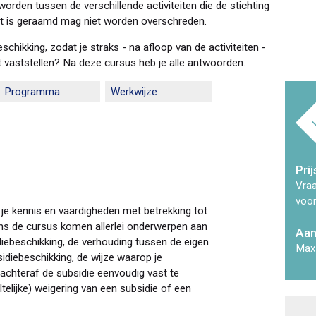
rden tussen de verschillende activiteiten die de stichting
teit is geraamd mag niet worden overschreden.
schikking, zodat je straks - na afloop van de activiteiten -
t vaststellen? Na deze cursus heb je alle antwoorden.
Programma
Werkwijze
Prij
Vraa
voor
 je kennis en vaardigheden met betrekking tot
ens de cursus komen allerlei onderwerpen aan
Aan
diebeschikking, de verhouding tussen de eigen
Max
idiebeschikking, de wijze waarop je
 achteraf de subsidie eenvoudig vast te
telijke) weigering van een subsidie of een