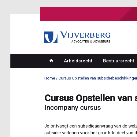
Overslaan
en
naar
de
inhoud
gaan
Arbeidsrecht
Bestuursrecht
Hoofdnavigatie
Home
Cursus Opstellen van subsidiebeschikkinge
Kruimelpad
Cursus Opstellen van 
Incompany cursus
Je ontvangt een subsidieaanvraag van de welzij
subsidie verlenen voor het grootste deel van de 