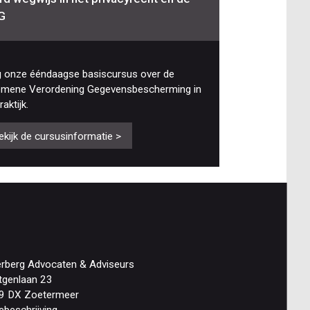
G
g onze ééndaagse basiscursus over de
emene Verordening Gegevensbescherming in
raktijk.
ekijk de cursusinformatie >
erberg Advocaten & Adviseurs
tgenlaan 23
9 DX Zoetermeer
ebeschrijving