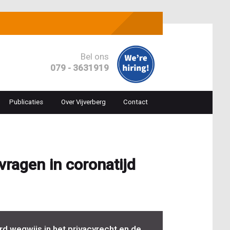
Bel ons
079 - 3631919
Publicaties
Over Vijverberg
Contact
ion
vragen in coronatijd
d wegwijs in het privacyrecht en de