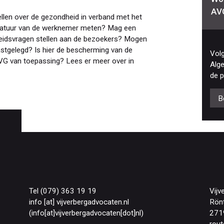
AV
len over de gezondheid in verband met het
ratuur van de werknemer meten? Mag een
eidsvragen stellen aan de bezoekers? Mogen
tgelegd? Is hier de bescherming van de
Vol
AVG van toepassing? Lees er meer over in
Alg
de p
B
Tel (079) 363 19 19
Vijv
info
[at]
vijverbergadvocaten
.
nl
Rön
(info[at]vijverbergadvocaten[dot]nl)
271
rout