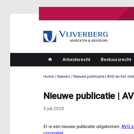
Overslaan
en
naar
de
inhoud
gaan
Arbeidsrecht
Bestuursrecht
Hoofdnavigatie
Home
Nieuws
Nieuwe publicatie | AVG en het ste
Kruimelpad
Nieuwe publicatie | AV
3 juli 2020
Er is een nieuwe publicatie uitgekomen:
AVG en
coronatijd
.