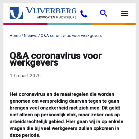
Overslaan
Searc
M
en
Bellen
naar
de
inhoud
Home
Nieuws
Q&A coronavirus voor werkgevers
gaan
Kruimelpad
Q&A coronavirus voor
werkgevers
19 maart 2020
Het coronavirus en de maatregelen die worden
genomen om verspreiding daarvan tegen te gaan
brengen veel onzekerheid met zich mee. Dit geldt
niet alleen op persoonlijk vlak, maar zeker ook op
arbeidsrechtelijk gebied. Hier gaan wij in op enkele
vragen die bij veel werkgevers zullen opkomen in
deze periode.