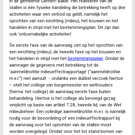
in de gemeente Gemert-Bakel. Het realiseren van de
stallen is één fysieke handeling die betrekking heeft op drie
activiteiten waar een verbod op geldt, namelijk het
oprichten van een inrichting (milieu), het bouwen en het
handelen in strijd met het bestemmingsplan. Dit zijn dan
ook ‘onlosmakelijke activiteiten’.
De eerste fase van de aanvraag ziet op het oprichten van
een inrichting (milieu); de tweede fase op het bouwen en
het handelen in strijd met het
bestemmingsplan
. Omdat de
aanvrager de gegevens met betrekking tot de
‘aanmeldnotitie milieueffectrapportage’ (“aanmeldnotitie
m.e.r.”) niet aanvult - ondanks een dubbel verzoek hiertoe
– stelt het college van burgemeester en wethouders
(hierna: het college) de aanvraag eerste fase buiten
behandeling. Hiertoe is het college als bevoegd gezag
verplicht op basis van artikel 7.28, tweede lid, van de Wet
milieubeheer. Een volledige aanmeldnotitie m.e.r. is namelijk
nodig voor de beoordeling of een milieueffectrapport bij
de aanvraag voor het oprichten van de stallen moet
worden overgelegd. Omdat voor het tot stand komen van