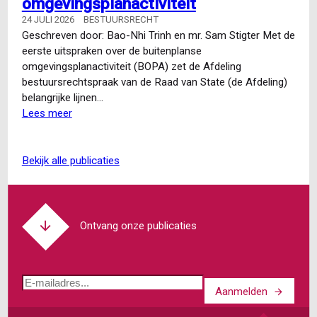
omgevingsplanactiviteit
Snijders:
dispositieschade
24 JULI 2026
BESTUURSRECHT
en
Geschreven door: Bao-Nhi Trinh en mr. Sam Stigter Met de
de
eerste uitspraken over de buitenplanse
‘derde
omgevingsplanactiviteit (BOPA) zet de Afdeling
stap’
bestuursrechtspraak van de Raad van State (de Afdeling)
van
belangrijke lijnen…
het
Lees meer
over
vertrouwensbeginsel
Raad
van
State:
bekijk alle publicaties
eerste
uitspraken
over
buitenplanse
Ontvang onze publicaties
omgevingsplanactiviteit
E-
Aanmelden
mailadres