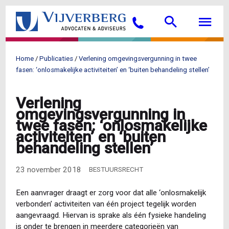
Overslaan
Searc
M
en
Bellen
naar
de
inhoud
Home
Publicaties
Verlening omgevingsvergunning in twee
gaan
Kruimelpad
fasen: ‘onlosmakelijke activiteiten’ en ‘buiten behandeling stellen’
Verlening
omgevingsvergunning in
twee fasen: ‘onlosmakelijke
activiteiten’ en ‘buiten
behandeling stellen’
23 november 2018
BESTUURSRECHT
Een aanvrager draagt er zorg voor dat alle ‘onlosmakelijk
verbonden’ activiteiten van één project tegelijk worden
aangevraagd. Hiervan is sprake als één fysieke handeling
is onder te brengen in meerdere categorieën van