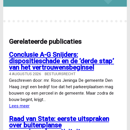
Gerelateerde publicaties
Conclusie A-G Snijders:
dispositieschade en de ‘derde stap’
van het vertrouwensbeginsel
4 AUGUSTUS 2026
BESTUURSRECHT
Geschreven door: mr. Roos Jeninga De gemeente Den
Haag zegt een bedrijf toe dat het parkeerplaatsen mag
bouwen op een perceel in de gemeente. Maar zodra de
bouw begint, krijgt…
Lees meer
over
Conclusie
Raad van State: eerste uitspraken
A-
over buitenplanse
G