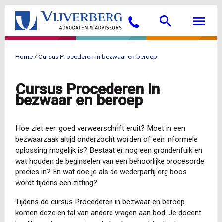
Overslaan
Searc
M
en
Bellen
naar
de
inhoud
Home
Cursus Procederen in bezwaar en beroep
gaan
Kruimelpad
Cursus Procederen in
bezwaar en beroep
Hoe ziet een goed verweerschrift eruit? Moet in een
bezwaarzaak altijd onderzocht worden of een informele
oplossing mogelijk is? Bestaat er nog een grondenfuik en
wat houden de beginselen van een behoorlijke procesorde
precies in? En wat doe je als de wederpartij erg boos
wordt tijdens een zitting?
Tijdens de cursus Procederen in bezwaar en beroep
komen deze en tal van andere vragen aan bod. Je docent