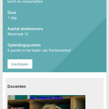
lunch en consumpties.
Duur
1 dag
Aantal deelnemers
Maximaal 12
Opleidingspunten
6 punten in het kader van Puntenstelsel
Inschrijven
Docenten
mr. Joram de Gans
Juridisch adviseur