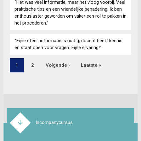
“Het was veel informatie, maar het vloog voorbij. Veel
praktische tips en een vriendelijke benadering. Ik ben
enthousiaster geworden om vaker een rol te pakken in
het procederen.”
“Fijne sfeer, informatie is nuttig, docent heeft kennis
en staat open voor vragen. Fijne ervaring!”
Pagina
1
Pagina
2
Volgende
Volgende ›
Laatste
Laatste »
Paginering
pagina
pagina
Incompanycursus