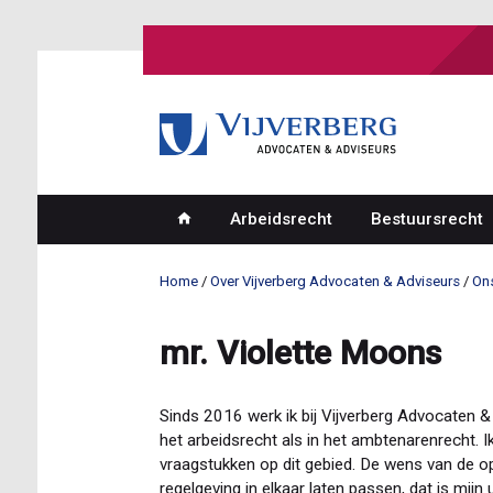
Overslaan
en
naar
de
inhoud
gaan
Arbeidsrecht
Bestuursrecht
Hoofdnavigatie
Home
Over Vijverberg Advocaten & Adviseurs
On
Kruimelpad
mr. Violette Moons
Sinds 2016 werk ik bij Vijverberg Advocaten & 
het arbeidsrecht als in het ambtenarenrecht. Ik
vraagstukken op dit gebied. De wens van de o
regelgeving in elkaar laten passen, dat is mijn 