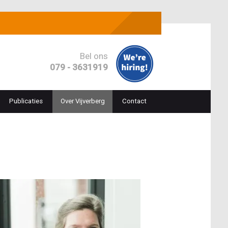
Bel ons
079 - 3631919
Publicaties
Over Vijverberg
Contact
ion