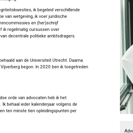
riteitskwesties, ik begeleid verschillende
e van wetgeving, ik voer juridische
arencommissies en (her)schrijf
 ik regelmatig cursussen over
 van decentrale politieke ambtsdragers.
behaald aan de Universiteit Utrecht. Daarna
ij Vijverberg begon. In 2020 ben ik toegetreden
ndse orde van advocaten heb ik het
 Ik behaal ieder kalenderjaar volgens de
n ten minste tien opleidingspunten per
Adv