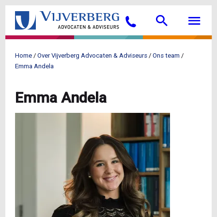
Overslaan
Searc
M
en
Bellen
naar
de
inhoud
Home
Over Vijverberg Advocaten & Adviseurs
Ons team
gaan
Kruimelpad
Emma Andela
Emma Andela