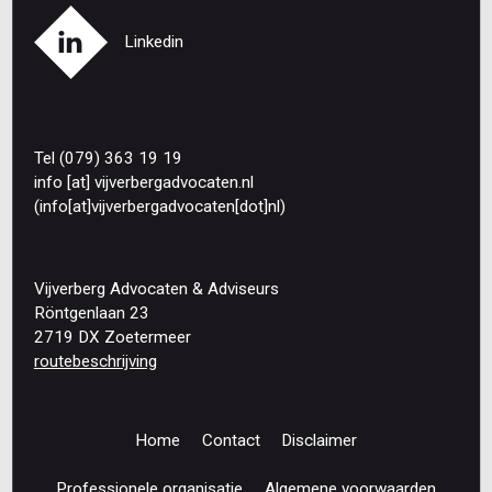
Linkedin
Tel (079) 363 19 19
info
[at]
vijverbergadvocaten
.
nl
(info[at]vijverbergadvocaten[dot]nl)
Vijverberg Advocaten & Adviseurs
Röntgenlaan 23
2719 DX Zoetermeer
routebeschrijving
Home
Contact
Disclaimer
Footer
navigation
Professionele organisatie
Algemene voorwaarden