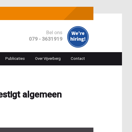
Bel ons
079 - 3631919
Publicaties
Over Vijverberg
Contact
ion
estigt algemeen