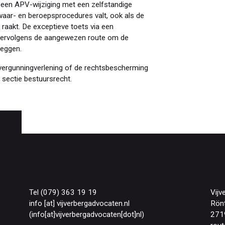
 een APV-wijziging met een zelfstandige
zwaar- en beroepsprocedures valt, ook als de
p raakt. De exceptieve toets via een
 vervolgens de aangewezen route om de
leggen.
 vergunningverlening of de rechtsbescherming
sectie bestuursrecht.
Tel (079) 363 19 19
Vijv
info
[at]
vijverbergadvocaten
.
nl
Rön
(info[at]vijverbergadvocaten[dot]nl)
271