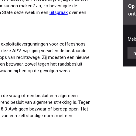
Op 
r kunnen maken? Ja, zo bevestigde de
n State deze week in een
uitspraak
over een
ont
Meld
exploitatievergunningen voor coffeeshops
 deze APV-wijziging vervielen de bestaande
I
ops van rechtswege. Zij moesten een nieuwe
n bezwaar, zowel tegen het raadsbesluit
 waarin hij hen op de gevolgen wees.
n de vraag of een besluit een algemeen
erend besluit van algemene strekking is. Tegen
en 8:3 Awb geen bezwaar of beroep open. Het
ake van een zelfstandige norm met een