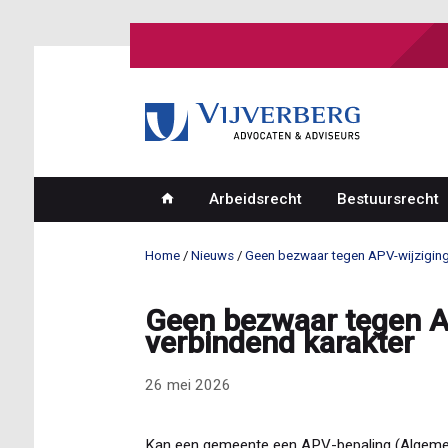
Overslaan
en
naar
de
inhoud
gaan
Arbeidsrecht
Bestuursrecht
Hoofdnavigatie
Home
Nieuws
Geen bezwaar tegen APV-wijziging
Kruimelpad
Geen bezwaar tegen AP
verbindend karakter
26 mei 2026
Kan een gemeente een APV-bepaling (Algemene