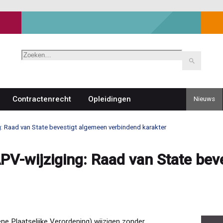
Zoeken
Contractenrecht
Opleidingen
Nieuws
Top
navigat
: Raad van State bevestigt algemeen verbindend karakter
V-wijziging: Raad van State bev
 Plaatselijke Verordening) wijzigen zonder