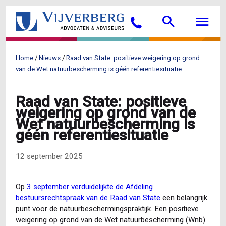
Overslaan
Searc
M
en
Bellen
naar
de
inhoud
Home
Nieuws
Raad van State: positieve weigering op grond
gaan
Kruimelpad
van de Wet natuurbescherming is géén referentiesituatie
Raad van State: positieve
weigering op grond van de
Wet natuurbescherming is
géén referentiesituatie
12 september 2025
Op
3 september verduidelijkte de Afdeling
bestuursrechtspraak van de Raad van State
een belangrijk
punt voor de natuurbeschermingspraktijk. Een positieve
weigering op grond van de Wet natuurbescherming (Wnb)